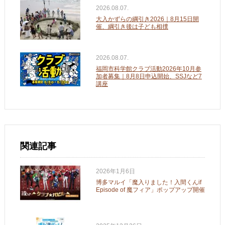
2026.08.07.
大入かずらの綱引き2026｜8月15日開
催、綱引き後は子ども相撲
2026.08.07.
福岡市科学館クラブ活動2026年10月参
加者募集｜8月8日申込開始、SSJなど7
講座
関連記事
2026年1月6日
博多マルイ「魔入りました！入間くんif
Episode of 魔フィア」ポップアップ開催