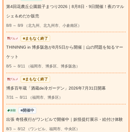
第4回花農丘公園親子まつり2026｜8月8日・9日開催！夜のマル
シェ＆めだか販売
8/8 ～ 8/9 （北九州、北九州市、小倉南区）
まもなく終了
グルメ
THININNG in 博多阪急が8月5日から開催｜山の問題を知るマー
ケット
8/5 ～ 8/11 （福岡市、博多区、博多阪急）
まもなく終了
グルメ
博多百年蔵「酒蔵de冷ガーデン」2026年7月31日開幕
7/31 ～ 8/11 （福岡市、博多区）
開催中
体験
出張 奇怪夜行がワンビルで開催中｜妖怪提灯展示・絵付け体験
8/3 ～ 8/12 （ワンビル、福岡市、中央区）