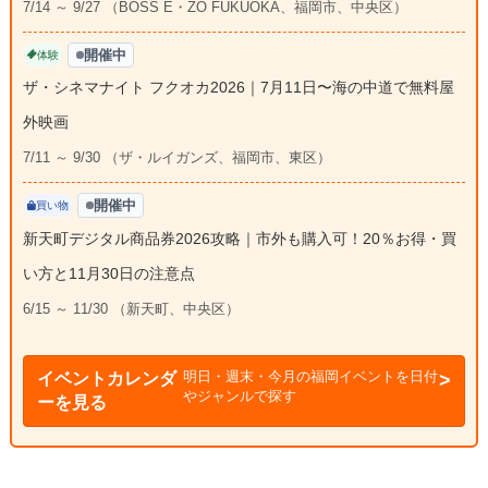
7/14 ～ 9/27 （BOSS E・ZO FUKUOKA、福岡市、中央区）
開催中
体験
ザ・シネマナイト フクオカ2026｜7月11日〜海の中道で無料屋
外映画
7/11 ～ 9/30 （ザ・ルイガンズ、福岡市、東区）
開催中
買い物
新天町デジタル商品券2026攻略｜市外も購入可！20％お得・買
い方と11月30日の注意点
6/15 ～ 11/30 （新天町、中央区）
明日・週末・今月の福岡イベントを日付
イベントカレンダ
やジャンルで探す
ーを見る