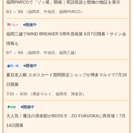
福岡PARCOで「ゾッ展」開催｜実話怪談と呪物の物証を展示
8/1 ～ 9/6 （福岡市、中央区、福岡PARCO）
開催中
グルメ
福岡三越でWIND BREAKER 5周年原画展 8月7日開幕！サイン会
情報も
8/7 ～ 9/6 （福岡市、中央区、福岡三越）
開催中
買い物
夏目友人帳 エポスカード期間限定ショップが博多マルイで7月18
日開幕
7/18 ～ 9/26 （博多マルイ、福岡市、博多区）
開催中
体験
大人気！魔法の美術館がBOSS E・ZO FUKUOKAに再登場！7月
14日開幕