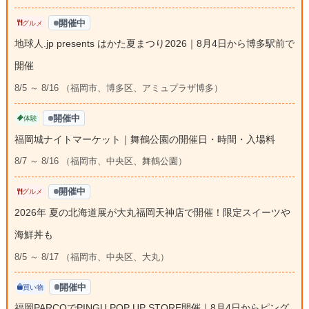
開催中
グルメ
地球人.jp presents はかた夏まつり2026｜8月4日から博多駅前で
開催
8/5 ～ 8/16 （福岡市、博多区、アミュプラザ博多）
開催中
体験
福岡城ナイトマーケット｜舞鶴公園の開催日・時間・入場料
8/7 ～ 8/16 （福岡市、中央区、舞鶴公園）
開催中
グルメ
2026年 夏の北海道展が大丸福岡天神店で開催！限定スイーツや
海鮮丼も
8/5 ～ 8/17 （福岡市、中央区、大丸）
開催中
買い物
福岡PARCOでPINGU POP UP STORE開催｜8月4日からピング