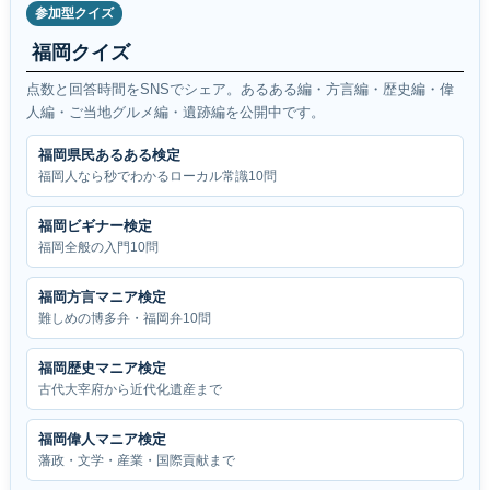
参加型クイズ
福岡クイズ
点数と回答時間をSNSでシェア。あるある編・方言編・歴史編・偉
人編・ご当地グルメ編・遺跡編を公開中です。
福岡県民あるある検定
福岡人なら秒でわかるローカル常識10問
福岡ビギナー検定
福岡全般の入門10問
福岡方言マニア検定
難しめの博多弁・福岡弁10問
福岡歴史マニア検定
古代大宰府から近代化遺産まで
福岡偉人マニア検定
藩政・文学・産業・国際貢献まで