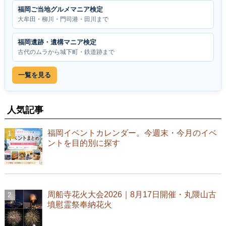
福岡ご当地グルメマニア検定
大牟田・柳川・門司港・田川まで
福岡遺跡・遺構マニア検定
古代のムラから城下町・鉄道跡まで
一覧を見る
人気記事
福岡イベントカレンダー。今週末・今月のイベ
ントを目的別に探す
周船寺花火大会2026｜8月17日開催・丸隈山古
墳慰霊祭奉納花火