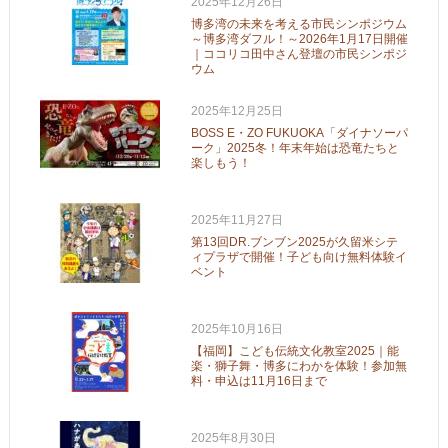
2025年12月26日
博多湾の未来を考える市民シンポジウム
～博多湾ダフル！～2026年1月17日開催
｜ココリコ田中さん登壇の市民シンポジ
ウム
2025年12月25日
BOSS E・ZO FUKUOKA「ダイナソーパ
ーク」2025冬！年末年始は恐竜たちと
楽しもう！
2025年11月27日
第13回DR.ブンブン2025が久留米シテ
ィプラザで開催！子ども向け無料体験イ
ベント
2025年10月16日
【福岡】こども伝統文化教室2025｜能
楽・獅子舞・博多にわかを体験！参加無
料・申込は11月16日まで
2025年8月30日