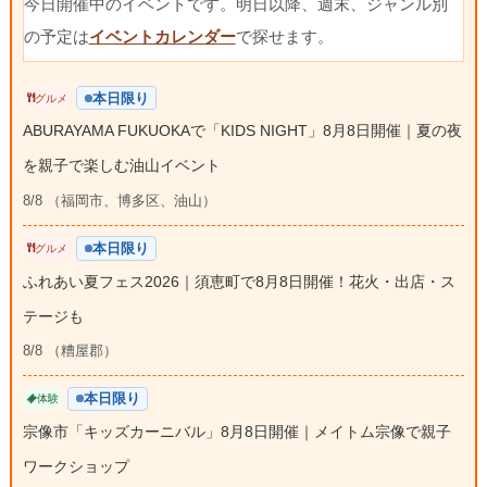
今日開催中のイベントです。明日以降、週末、ジャンル別
の予定は
イベントカレンダー
で探せます。
本日限り
グルメ
ABURAYAMA FUKUOKAで「KIDS NIGHT」8月8日開催｜夏の夜
を親子で楽しむ油山イベント
8/8 （福岡市、博多区、油山）
本日限り
グルメ
ふれあい夏フェス2026｜須恵町で8月8日開催！花火・出店・ス
テージも
8/8 （糟屋郡）
本日限り
体験
宗像市「キッズカーニバル」8月8日開催｜メイトム宗像で親子
ワークショップ