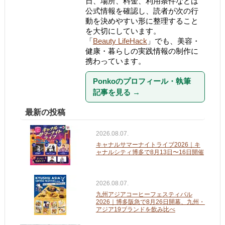
日、場所、料金、利用条件などは
公式情報を確認し、読者が次の行
動を決めやすい形に整理すること
を大切にしています。
「
Beauty LifeHack
」でも、美容・
健康・暮らしの実践情報の制作に
携わっています。
Ponkoのプロフィール・執筆
記事を見る
→
最新の投稿
2026.08.07.
キャナルサマーナイトライブ2026｜キ
ャナルシティ博多で8月13日〜16日開催
2026.08.07.
九州アジアコーヒーフェスティバル
2026｜博多阪急で8月26日開幕、九州・
アジア19ブランドを飲み比べ