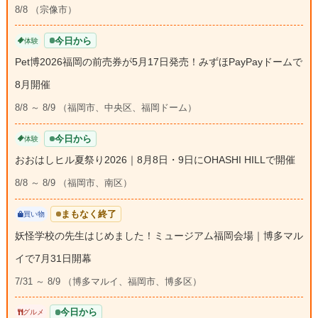
8/8 （宗像市）
今日から
体験
Pet博2026福岡の前売券が5月17日発売！みずほPayPayドームで
8月開催
8/8 ～ 8/9 （福岡市、中央区、福岡ドーム）
今日から
体験
おおはしヒル夏祭り2026｜8月8日・9日にOHASHI HILLで開催
8/8 ～ 8/9 （福岡市、南区）
まもなく終了
買い物
妖怪学校の先生はじめました！ミュージアム福岡会場｜博多マル
イで7月31日開幕
7/31 ～ 8/9 （博多マルイ、福岡市、博多区）
今日から
グルメ