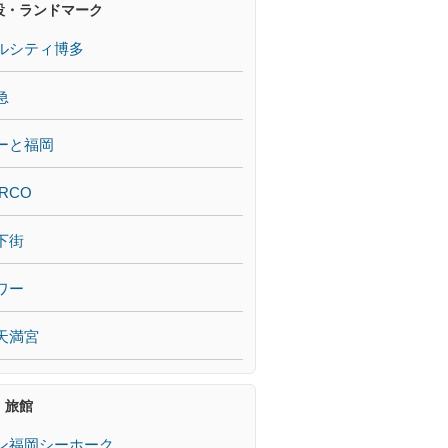
設・ランドマーク
ルシティ博多
急
ーと福岡
RCO
下街
ワー
天満宮
・旅館
ン福岡シーホーク