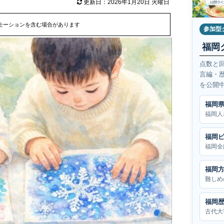
更新日：2026年1月20日 火曜日
モーションを含む場合があります
参加型
福岡
点数と
言編・
を公開
福岡
福岡人
福岡
福岡全
福岡
難しめ
福岡
古代大