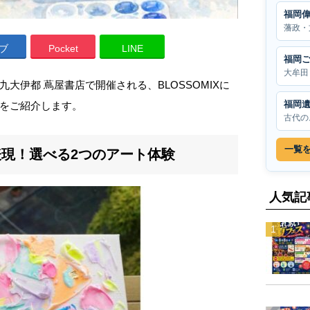
福岡
藩政・
ブ
Pocket
LINE
福岡
大牟田
大伊都 蔦屋書店で開催される、BLOSSOMIXに
福岡
をご紹介します。
古代の
一覧
現！選べる2つのアート体験
人気記