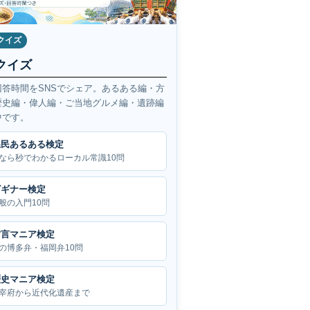
クイズ
クイズ
回答時間をSNSでシェア。あるある編・方
歴史編・偉人編・ご当地グルメ編・遺跡編
中です。
県民あるある検定
なら秒でわかるローカル常識10問
ビギナー検定
般の入門10問
方言マニア検定
の博多弁・福岡弁10問
歴史マニア検定
宰府から近代化遺産まで