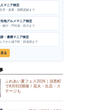
偉人マニア検定
文学・産業・国際貢献まで
ご当地グルメマニア検定
・柳川・門司港・田川まで
遺跡・遺構マニア検定
ムラから城下町・鉄道跡まで
を見る
事
ふれあい夏フェス2026｜須恵町
で8月8日開催！花火・出店・ス
テージも