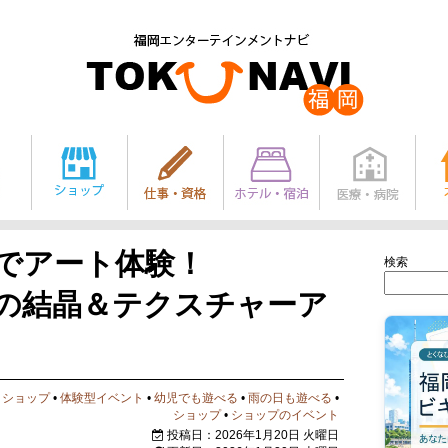
店でアート体験！
検索
 雪の結晶＆テクスチャーア
クショップ
•
体験型イベント
•
幼児でも遊べる
•
雨の日も遊べる
•
ショップ
•
ショップのイベント
投稿日：2026年1月20日 火曜日