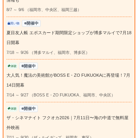
8/7 ～ 9/6 （福岡市、中央区、福岡三越）
開催中
買い物
夏目友人帳 エポスカード期間限定ショップが博多マルイで7月18
日開幕
7/18 ～ 9/26 （博多マルイ、福岡市、博多区）
開催中
体験
大人気！魔法の美術館がBOSS E・ZO FUKUOKAに再登場！7月
14日開幕
7/14 ～ 9/27 （BOSS E・ZO FUKUOKA、福岡市、中央区）
開催中
体験
ザ・シネマナイト フクオカ2026｜7月11日〜海の中道で無料屋
外映画
7/11 ～ 9/30 （ザ・ルイガンズ、福岡市、東区）