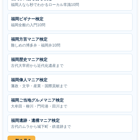
福岡人なら秒でわかるローカル常識10問
福岡ビギナー検定
福岡全般の入門10問
福岡方言マニア検定
難しめの博多弁・福岡弁10問
福岡歴史マニア検定
古代大宰府から近代化遺産まで
福岡偉人マニア検定
藩政・文学・産業・国際貢献まで
福岡ご当地グルメマニア検定
大牟田・柳川・門司港・田川まで
福岡遺跡・遺構マニア検定
古代のムラから城下町・鉄道跡まで