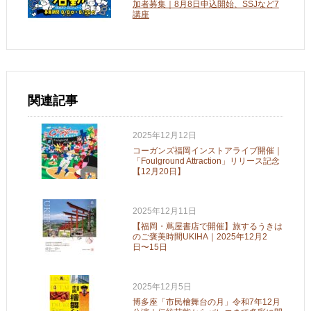
加者募集｜8月8日申込開始、SSJなど7
講座
関連記事
2025年12月12日
コーガンズ福岡インストアライブ開催｜
「Foulground Attraction」リリース記念
【12月20日】
2025年12月11日
【福岡・蔦屋書店で開催】旅するうきは
のご褒美時間UKIHA｜2025年12月2
日〜15日
2025年12月5日
博多座「市民檜舞台の月」令和7年12月