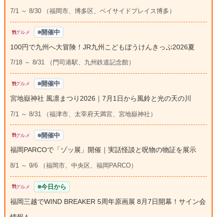
7/1 ～ 8/30 （福岡市、博多区、ベイサイドプレイス博多）
開催中
グルメ
100円で九州へ大冒険！JR九州こどもぼうけんきっぷ2026夏
7/18 ～ 8/31 （門司港駅、九州鉄道記念館）
開催中
グルメ
宮地嶽神社 風凛まつり2026｜7月1日から風鈴と光の天の川
7/1 ～ 8/31 （福津市、太宰府天満宮、宮地嶽神社）
開催中
グルメ
福岡PARCOで「ゾッ展」開催｜実話怪談と呪物の物証を展示
8/1 ～ 9/6 （福岡市、中央区、福岡PARCO）
今日から
グルメ
福岡三越でWIND BREAKER 5周年原画展 8月7日開幕！サイン会
情報も