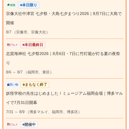
本日限り
体験
宗像大社中津宮 七夕祭・大島七夕まつり2026｜8月7日に大島で
開催
8/7 （宗像市、宗像大社）
本日最終日
グルメ
志賀海神社 七夕祭2026｜8月6日・7日に竹灯籠が灯る夏の夜祭
り
8/6 ～ 8/7 （福岡市、東区）
まもなく終了
買い物
妖怪学校の先生はじめました！ミュージアム福岡会場｜博多マル
イで7月31日開幕
7/31 ～ 8/9 （博多マルイ、福岡市、博多区）
開催中
グルメ