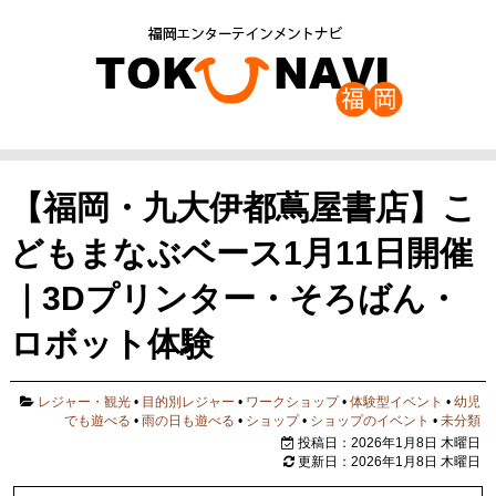
【福岡・九大伊都蔦屋書店】こ
どもまなぶベース1月11日開催
｜3Dプリンター・そろばん・
ロボット体験
レジャー・観光
•
目的別レジャー
•
ワークショップ
•
体験型イベント
•
幼児
でも遊べる
•
雨の日も遊べる
•
ショップ
•
ショップのイベント
•
未分類
投稿日：2026年1月8日 木曜日
更新日：2026年1月8日 木曜日