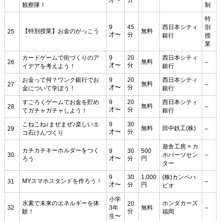
才〜
分
観察隊！
制
特
9
45
西日本シティ
別
【特別授業】お金のがっこう
無料
25
才〜
分
銀行
授
業
カードゲームで街づくりのア
9
20
西日本シティ
無料
26
–
才〜
分
イデアを考えよう！
銀行
お金って何？ワンク銀行でお
9
20
西日本シティ
無料
27
–
才〜
分
金について学ぼう！
銀行
すごろくゲームでお金を貯め
9
20
西日本シティ
無料
28
–
才〜
分
てガチャガチャしよう！
銀行
こねこね♪まぜまぜ♪楽しいエ
9
30
無料
田中鉄工(株)
29
–
才〜
分
コ石けんづくり
遊舎工房 × カ
カチカチキーホルダーをつく
9
30
500
30
ホパーツセン
–
才〜
分
円
ろう
ター
9
30
1,000
(株)カンペハ
MYスマホスタンドを作ろう！
31
–
才〜
分
円
ピオ
小学
水素で未来のエネルギーを体
ホンダカーズ
20
32
3年
無料
–
分
験！
福岡
生〜