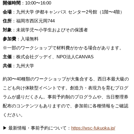
開催時間
：10:00〜16:00
会場
：九州大学 伊都キャンパス センター2号館（1階〜4階）
住所
：福岡市西区元岡744
対象
：未就学児〜小学生およびその保護者
参加費
：入場無料
※一部のワークショップで材料費がかかる場合があります。
主催
：株式会社グッデイ、NPO法人CANVAS
共催
：九州大学
約30〜40種類のワークショップが大集合する、西日本最大級の
こども向け体験型イベントです。創造力・表現力を育むプログ
ラムが盛りだくさん。事前予約制のプログラムや、当日整理券
配布のコンテンツもありますので、参加前に各種情報をご確認
ください。
▶ 最新情報・事前予約について：
https://wsc-fukuoka.jp/