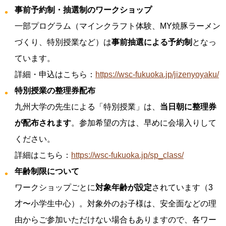
事前予約制・抽選制のワークショップ
一部プログラム（マインクラフト体験、MY焼豚ラーメン
づくり、特別授業など）は
事前抽選による予約制
となっ
ています。
詳細・申込はこちら：
https://wsc-fukuoka.jp/jizenyoyaku/
特別授業の整理券配布
九州大学の先生による「特別授業」は、
当日朝に整理券
が配布されます
。参加希望の方は、早めに会場入りして
ください。
詳細はこちら：
https://wsc-fukuoka.jp/sp_class/
年齢制限について
ワークショップごとに
対象年齢が設定
されています（3
才〜小学生中心）。対象外のお子様は、安全面などの理
由からご参加いただけない場合もありますので、各ワー