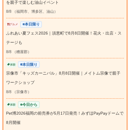
を親子で楽しむ油山イベント
8/8 （福岡市、博多区、油山）
本日限り
グルメ
ふれあい夏フェス2026｜須恵町で8月8日開催！花火・出店・ス
テージも
8/8 （糟屋郡）
本日限り
体験
宗像市「キッズカーニバル」8月8日開催｜メイトム宗像で親子
ワークショップ
8/8 （宗像市）
今日から
体験
Pet博2026福岡の前売券が5月17日発売！みずほPayPayドームで
8月開催