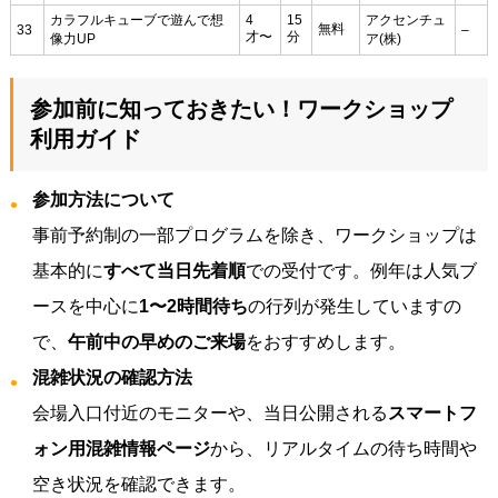
カラフルキューブで遊んで想
4
15
アクセンチュ
無料
33
–
才〜
分
像力UP
ア(株)
参加前に知っておきたい！ワークショップ
利用ガイド
参加方法について
事前予約制の一部プログラムを除き、ワークショップは
基本的に
すべて当日先着順
での受付です。例年は人気ブ
ースを中心に
1〜2時間待ち
の行列が発生していますの
で、
午前中の早めのご来場
をおすすめします。
混雑状況の確認方法
会場入口付近のモニターや、当日公開される
スマートフ
ォン用混雑情報ページ
から、リアルタイムの待ち時間や
空き状況を確認できます。