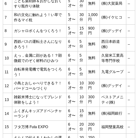
こども薬剤師＆おかしなおく
5
30
無料
(株)大賀薬局
6
–
才〜
分
すり瓶作り体験
和の文化に触れよう！い草で
5
30
1,000
(株)イケヒコ
7
–
才〜
分
円
作るマイ枕
5
15
900
8
ガシャロボくんをつくろう！
(株)グッデイ
–
才〜
分
円
西鉄バスの運転士さんになり
6
5
西日本鉄道
無料
9
–
才〜
分
きろう！
(株)
えっ，金属に顔がある！？顕
6
5
久留米工業高
無料
10
–
才〜
分
微鏡でのぞく材料のひみつ
等専門学校
自転車発電機で電気をつくろ
6
5
無料
九電グループ
11
–
才〜
分
う！
小鳥とおしゃべりできる？！
6
10
300
(株)グッデイ
12
–
才〜
分
円
バードコールづくり
雑穀米博士になってブレンド
6
10
300
ベストアメニ
13
–
才〜
分
円
体験をしよう！
ティ(株)
ふくぎんキッズアドベンチャ
6
15
無料
(株)福岡銀行
14
–
才〜
分
ーランド
6
20
200
15
フタ万博 Futa EXPO
福岡雙葉高校
–
才〜
分
円
えらんで伝える！わたしの選
6
20
250