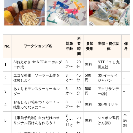
所
対象
要
参加
主催・提供団
備
ワークショップ名
No.
年齢
時
費用
体
考
間
AIおえかき de NFCキーホルダ
3
20
NTTドコモ 九
無料
1
–
才〜
分
ー作成
州支社
エコな発電！ソーラー工作を
3
45
500
(株)イーケイ
2
–
才〜
分
円
体験しよう
ジャパン
あくりるモンスターキーホル
3
30
500
アクリサンデ
3
–
才〜
分
円
ダー
ー(株)
おもしろい箱をつくろー！～
3
30
無料
(株)モリサキ
4
–
才〜
分
抜型ってなぁに？～
3
予
【事前予約制】自分だけのオ
シャボン玉石
20
才〜
5
無料
約
分
リジナル石けんを作ろう！
けん(株)
11才
制