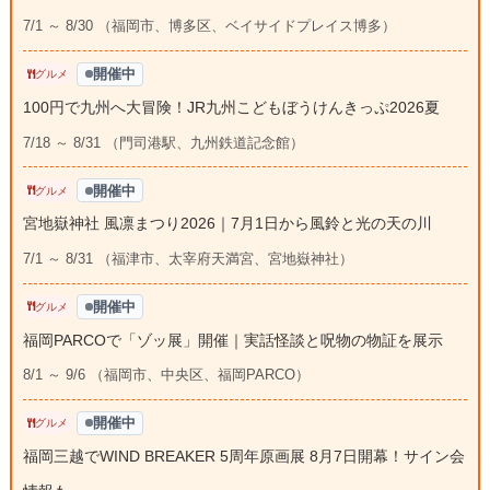
7/1 ～ 8/30 （福岡市、博多区、ベイサイドプレイス博多）
開催中
グルメ
100円で九州へ大冒険！JR九州こどもぼうけんきっぷ2026夏
7/18 ～ 8/31 （門司港駅、九州鉄道記念館）
開催中
グルメ
宮地嶽神社 風凛まつり2026｜7月1日から風鈴と光の天の川
7/1 ～ 8/31 （福津市、太宰府天満宮、宮地嶽神社）
開催中
グルメ
福岡PARCOで「ゾッ展」開催｜実話怪談と呪物の物証を展示
8/1 ～ 9/6 （福岡市、中央区、福岡PARCO）
開催中
グルメ
福岡三越でWIND BREAKER 5周年原画展 8月7日開幕！サイン会