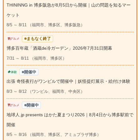
THININNG in 博多阪急が8月5日から開催｜山の問題を知るマー
ケット
8/5 ～ 8/11 （福岡市、博多区、博多阪急）
まもなく終了
グルメ
博多百年蔵「酒蔵de冷ガーデン」2026年7月31日開幕
7/31 ～ 8/11 （福岡市、博多区）
開催中
体験
出張 奇怪夜行がワンビルで開催中｜妖怪提灯展示・絵付け体験
8/3 ～ 8/12 （ワンビル、福岡市、中央区）
開催中
グルメ
地球人.jp presents はかた夏まつり2026｜8月4日から博多駅前で
開催
8/5 ～ 8/16 （福岡市、博多区、アミュプラザ博多）