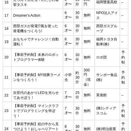
福岡雙葉高校
16
–
才〜
分
円
挙タスキ
6
30
NPO法人アイ
無料
17
Dreamer’s Action
–
才〜
分
ス
西部ガスが発電!?風を使った
6
30
西部ガスグル
無料
18
–
才〜
分
発電機をつくろう!
ープ
おもちゃでチャレンジ！自動
6
30
福岡トヨタ自
無料
19
–
才〜
分
運転！
動車(株)
予
【事前予約制】未来のロボッ
6
30
20
無料
ロボ団
約
才〜
分
トプログラマー体験
制
300
予
約
円
【事前予約制】MY焼豚ラーメ
小学
サンポー食品
21
30
約
（現
ンをつくろう！
生
(株)
分
制
金）
次世代のあかりLEDを光らせ
7
25
無料
英進館
22
–
才〜
分
てあそぼう！
【事前予約制】マインクラフ
予
(株)シティア
7
30
23
トでプログラミングを学ぼ
無料
約
才〜
分
スコム
う！
制
【事前予約制】絵の中から見
予
8
30
24
つけよう！おしゃべりアート
無料
(株)明治産業
約