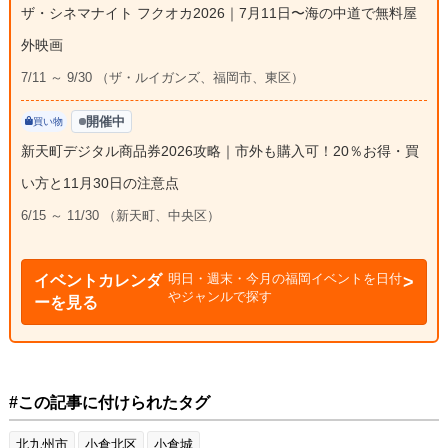
ザ・シネマナイト フクオカ2026｜7月11日〜海の中道で無料屋
外映画
7/11 ～ 9/30 （ザ・ルイガンズ、福岡市、東区）
開催中
買い物
新天町デジタル商品券2026攻略｜市外も購入可！20％お得・買
い方と11月30日の注意点
6/15 ～ 11/30 （新天町、中央区）
明日・週末・今月の福岡イベントを日付
イベントカレンダ
やジャンルで探す
ーを見る
#この記事に付けられたタグ
北九州市
小倉北区
小倉城