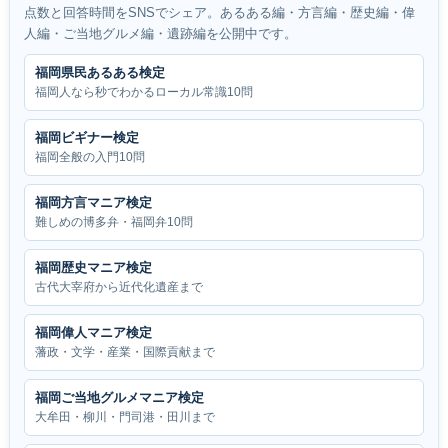
点数と回答時間をSNSでシェア。あるある編・方言編・歴史編・偉
人編・ご当地グルメ編・遺跡編を公開中です。
福岡県民あるある検定
福岡人なら秒でわかるローカル常識10問
福岡ビギナー検定
福岡全般の入門10問
福岡方言マニア検定
難しめの博多弁・福岡弁10問
福岡歴史マニア検定
古代大宰府から近代化遺産まで
福岡偉人マニア検定
藩政・文学・産業・国際貢献まで
福岡ご当地グルメマニア検定
大牟田・柳川・門司港・田川まで