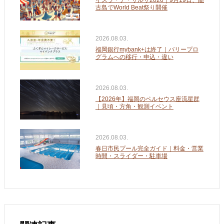
イスラ・デ・サルサ2026｜9月19日、能
古島でWorld Beat祭り開催
2026.08.03.
福岡銀行mybank+は終了｜バリープロ
グラムへの移行・申込・違い
2026.08.03.
【2026年】福岡のペルセウス座流星群
｜見頃・方角・観測イベント
2026.08.03.
春日市民プール完全ガイド｜料金・営業
時間・スライダー・駐車場