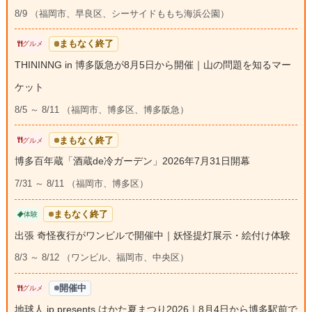
8/9 （福岡市、早良区、シーサイドももち海浜公園）
まもなく終了
グルメ
THININNG in 博多阪急が8月5日から開催｜山の問題を知るマー
ケット
8/5 ～ 8/11 （福岡市、博多区、博多阪急）
まもなく終了
グルメ
博多百年蔵「酒蔵de冷ガーデン」2026年7月31日開幕
7/31 ～ 8/11 （福岡市、博多区）
まもなく終了
体験
出張 奇怪夜行がワンビルで開催中｜妖怪提灯展示・絵付け体験
8/3 ～ 8/12 （ワンビル、福岡市、中央区）
開催中
グルメ
地球人.jp presents はかた夏まつり2026｜8月4日から博多駅前で