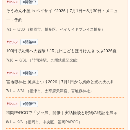
開催中
グルメ
そうめん小屋 in ベイサイド2026｜7月1日〜8月30日・メニュ
ー・予約
7/1 ～ 8/30 （福岡市、博多区、ベイサイドプレイス博多）
開催中
グルメ
100円で九州へ大冒険！JR九州こどもぼうけんきっぷ2026夏
7/18 ～ 8/31 （門司港駅、九州鉄道記念館）
開催中
グルメ
宮地嶽神社 風凛まつり2026｜7月1日から風鈴と光の天の川
7/1 ～ 8/31 （福津市、太宰府天満宮、宮地嶽神社）
開催中
グルメ
福岡PARCOで「ゾッ展」開催｜実話怪談と呪物の物証を展示
8/1 ～ 9/6 （福岡市、中央区、福岡PARCO）