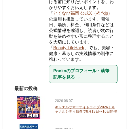
ける前に知りたいポイントを、わ
かりやすくお伝えします。
「
とくなび福岡 公式X（@ifkjp）
」
の運用も担当しています。開催
日、場所、料金、利用条件などは
公式情報を確認し、読者が次の行
動を決めやすい形に整理すること
を大切にしています。
「
Beauty LifeHack
」でも、美容・
健康・暮らしの実践情報の制作に
携わっています。
Ponkoのプロフィール・執筆
記事を見る
→
最新の投稿
2026.08.07.
キャナルサマーナイトライブ2026｜キ
ャナルシティ博多で8月13日〜16日開催