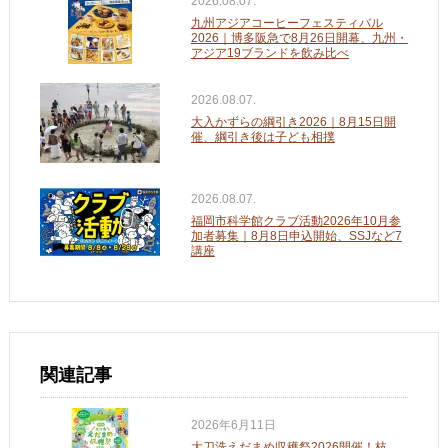
2026.08.07.
九州アジアコーヒーフェスティバル
2026｜博多阪急で8月26日開幕、九州・
アジア19ブランドを飲み比べ
2026.08.07.
大入かずらの綱引き2026｜8月15日開
催、綱引き後は子ども相撲
2026.08.07.
福岡市科学館クラブ活動2026年10月参
加者募集｜8月8日申込開始、SSJなど7
講座
関連記事
2026年6月11日
大刀洗えだまめ収穫祭2026開催！枝