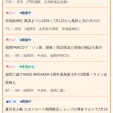
7/18 ～ 8/31 （門司港駅、九州鉄道記念館）
開催中
グルメ
宮地嶽神社 風凛まつり2026｜7月1日から風鈴と光の天の川
7/1 ～ 8/31 （福津市、太宰府天満宮、宮地嶽神社）
開催中
グルメ
福岡PARCOで「ゾッ展」開催｜実話怪談と呪物の物証を展示
8/1 ～ 9/6 （福岡市、中央区、福岡PARCO）
今日から
グルメ
福岡三越でWIND BREAKER 5周年原画展 8月7日開幕！サイン会
情報も
8/7 ～ 9/6 （福岡市、中央区、福岡三越）
開催中
買い物
夏目友人帳 エポスカード期間限定ショップが博多マルイで7月18