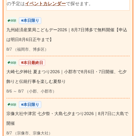
の予定は
イベントカレンダー
で探せます。
本日限り
体験
九州経済産業局こどもデー2026｜8月7日博多で無料開催【申込
は明日8月6日正午まで】
8/7 （福岡市、博多区）
本日最終日
体験
大崎七夕神社 夏まつり2026｜小郡市で8月6日・7日開催、七夕
飾りと伝統行事を楽しむ夏祭り
8/6 ～ 8/7 （小郡、小郡市）
本日限り
体験
宗像大社中津宮 七夕祭・大島七夕まつり2026｜8月7日に大島で
開催
8/7 （宗像市、宗像大社）