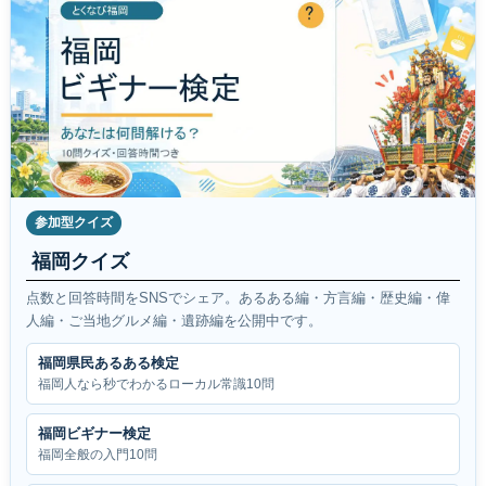
参加型クイズ
福岡クイズ
点数と回答時間をSNSでシェア。あるある編・方言編・歴史編・偉
人編・ご当地グルメ編・遺跡編を公開中です。
福岡県民あるある検定
福岡人なら秒でわかるローカル常識10問
福岡ビギナー検定
福岡全般の入門10問