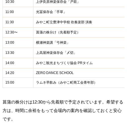
10:30
上伊良原神楽保存会「戸前」
11:00
光冨保存会「手草」
11:30
みやこ町立豊津中学校 吹奏楽部 演奏
12:30〜
菖蒲の株分け（先着順予定）
13:00
横瀬神楽講「弓神楽」
13:30
上高屋神楽保存会「〆切」
14:00
みやこ観光まちづくり協会 PRタイム
14:20
ZERO DANCE SCHOOL
15:00
ラムネ早飲み（みやこ町商工会青年部）
菖蒲の株分けは12:30から先着順で予定されています。希望する
方は、時間に余裕をもって会場内の案内を確認しておくと安心
です。