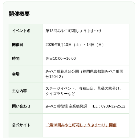
開催概要
イベント名
第18回みやこ町花しょうぶまつり
開催日
2026年6月13日（土）・14日（日）
時間
各日10:00〜16:00
みやこ町花菖蒲公園（福岡県京都郡みやこ町国
会場
分1204-2）
ステージイベント、各種出店、菖蒲の株分け、
主な内容
クイズラリーなど
問い合わせ
みやこ町役場 産業振興課 TEL：0930-32-2512
公式サイト
「第18回みやこ町花しょうぶまつり」開催