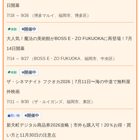
日開幕
7/18 ～ 9/26 （博多マルイ、福岡市、博多区）
開催中
体験
大人気！魔法の美術館がBOSS E・ZO FUKUOKAに再登場！7月
14日開幕
7/14 ～ 9/27 （BOSS E・ZO FUKUOKA、福岡市、中央区）
開催中
体験
ザ・シネマナイト フクオカ2026｜7月11日〜海の中道で無料屋
外映画
7/11 ～ 9/30 （ザ・ルイガンズ、福岡市、東区）
開催中
買い物
新天町デジタル商品券2026攻略｜市外も購入可！20％お得・買
い方と11月30日の注意点