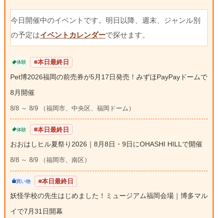
今日開催中のイベントです。明日以降、週末、ジャンル別
の予定は
イベントカレンダー
で探せます。
本日最終日
体験
Pet博2026福岡の前売券が5月17日発売！みずほPayPayドームで
8月開催
8/8 ～ 8/9 （福岡市、中央区、福岡ドーム）
本日最終日
体験
おおはしヒル夏祭り2026｜8月8日・9日にOHASHI HILLで開催
8/8 ～ 8/9 （福岡市、南区）
本日最終日
買い物
妖怪学校の先生はじめました！ミュージアム福岡会場｜博多マル
イで7月31日開幕