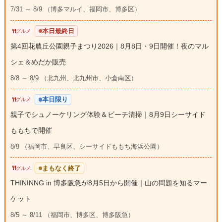
7/31 ～ 8/9 （博多マルイ、福岡市、博多区）
本日最終日
グルメ
第4回花農丘公園親子まつり2026｜8月8日・9日開催！夜のマル
シェ＆めだか販売
8/8 ～ 8/9 （北九州、北九州市、小倉南区）
本日限り
グルメ
親子でシュノーケリング体験＆ビーチ清掃｜8月9日シーサイド
ももちで開催
8/9 （福岡市、早良区、シーサイドももち海浜公園）
まもなく終了
グルメ
THININNG in 博多阪急が8月5日から開催｜山の問題を知るマー
ケット
8/5 ～ 8/11 （福岡市、博多区、博多阪急）