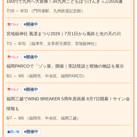
100円で九州へ大冒険！JR九州こどもぼうけんきっぷ2026夏
7/18 ～ 8/31 （門司港駅、九州鉄道記念館）
開催中
グルメ
宮地嶽神社 風凛まつり2026｜7月1日から風鈴と光の天の川
7/1 ～ 8/31 （福津市、太宰府天満宮、宮地嶽神社）
開催中
グルメ
福岡PARCOで「ゾッ展」開催｜実話怪談と呪物の物証を展示
8/1 ～ 9/6 （福岡市、中央区、福岡PARCO）
開催中
グルメ
福岡三越でWIND BREAKER 5周年原画展 8月7日開幕！サイン会
情報も
8/7 ～ 9/6 （福岡市、中央区、福岡三越）
開催中
買い物