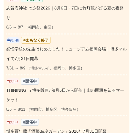
志賀海神社 七夕祭2026｜8月6日・7日に竹灯籠が灯る夏の夜祭
り
8/6 ～ 8/7 （福岡市、東区）
まもなく終了
買い物
妖怪学校の先生はじめました！ミュージアム福岡会場｜博多マル
イで7月31日開幕
7/31 ～ 8/9 （博多マルイ、福岡市、博多区）
開催中
グルメ
THININNG in 博多阪急が8月5日から開催｜山の問題を知るマー
ケット
8/5 ～ 8/11 （福岡市、博多区、博多阪急）
開催中
グルメ
博多百年蔵「酒蔵de冷ガーデン」2026年7月31日開幕