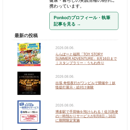
健康・暮らしの実践情報の制作に
携わっています。
Ponkoのプロフィール・執筆
記事を見る
→
最新の投稿
2026.08.06.
ららぽーと福岡「TOY STORY
SUMMER ADVENTURE」8月16日まで
｜スタンプラリー・うちわ作り
2026.08.06.
出張 奇怪夜行がワンビルで開催中｜妖
怪提灯展示・絵付け体験
2026.08.06.
博多駅で手荷物を預けられる！佐川急便
の一時預かりサービスが8月8日～16日
に期間限定実施