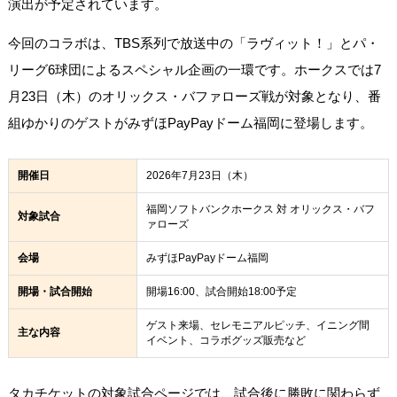
演出が予定されています。
今回のコラボは、TBS系列で放送中の「ラヴィット！」とパ・
リーグ6球団によるスペシャル企画の一環です。ホークスでは7
月23日（木）のオリックス・バファローズ戦が対象となり、番
組ゆかりのゲストがみずほPayPayドーム福岡に登場します。
開催日
2026年7月23日（木）
福岡ソフトバンクホークス 対 オリックス・バフ
対象試合
ァローズ
会場
みずほPayPayドーム福岡
開場・試合開始
開場16:00、試合開始18:00予定
ゲスト来場、セレモニアルピッチ、イニング間
主な内容
イベント、コラボグッズ販売など
タカチケットの対象試合ページでは、試合後に勝敗に関わらず