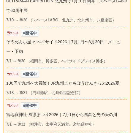
ULTRAMAN EXHIBITION 北九州で7月10日開幕｜スペースLABO
で60周年展
7/10 ～ 8/30 （スペースLABO、北九州、北九州市、八幡東区）
開催中
グルメ
そうめん小屋 in ベイサイド2026｜7月1日〜8月30日・メニュ
ー・予約
7/1 ～ 8/30 （福岡市、博多区、ベイサイドプレイス博多）
開催中
グルメ
100円で九州へ大冒険！JR九州こどもぼうけんきっぷ2026夏
7/18 ～ 8/31 （門司港駅、九州鉄道記念館）
開催中
グルメ
宮地嶽神社 風凛まつり2026｜7月1日から風鈴と光の天の川
7/1 ～ 8/31 （福津市、太宰府天満宮、宮地嶽神社）