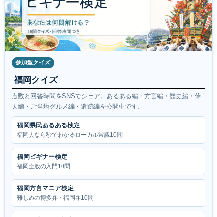
参加型クイズ
福岡クイズ
点数と回答時間をSNSでシェア。あるある編・方言編・歴史編・偉
人編・ご当地グルメ編・遺跡編を公開中です。
福岡県民あるある検定
福岡人なら秒でわかるローカル常識10問
福岡ビギナー検定
福岡全般の入門10問
福岡方言マニア検定
難しめの博多弁・福岡弁10問