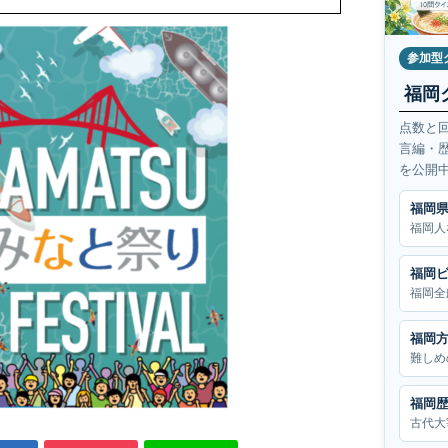
参加型
福岡
点数と
言編・
を公開
福岡
福岡人
福岡
福岡全
福岡
難しめ
福岡
古代大