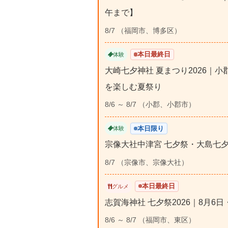
午まで】
8/7 （福岡市、博多区）
本日最終日
体験
大崎七夕神社 夏まつり2026｜
を楽しむ夏祭り
8/6 ～ 8/7 （小郡、小郡市）
本日限り
体験
宗像大社中津宮 七夕祭・大島七夕
8/7 （宗像市、宗像大社）
本日最終日
グルメ
志賀海神社 七夕祭2026｜8月6
8/6 ～ 8/7 （福岡市、東区）