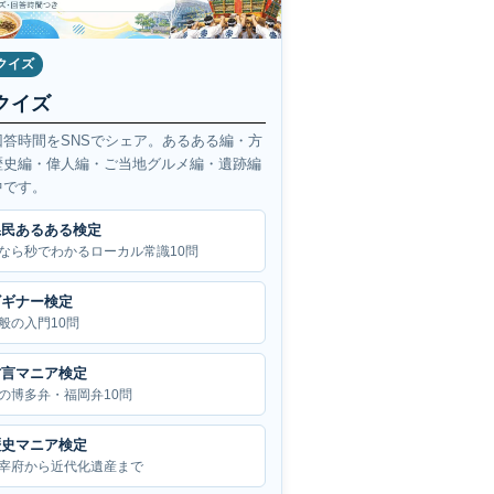
クイズ
クイズ
回答時間をSNSでシェア。あるある編・方
歴史編・偉人編・ご当地グルメ編・遺跡編
中です。
県民あるある検定
なら秒でわかるローカル常識10問
ビギナー検定
般の入門10問
方言マニア検定
の博多弁・福岡弁10問
歴史マニア検定
宰府から近代化遺産まで