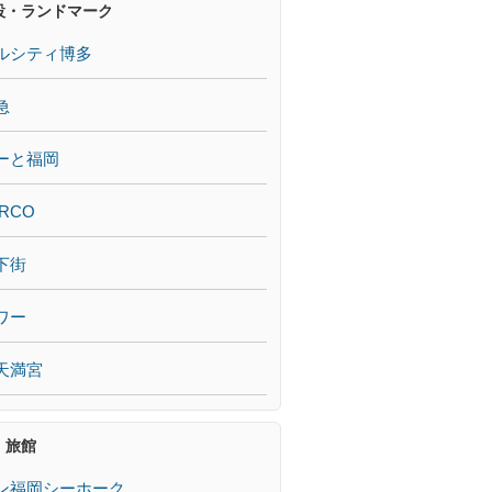
設・ランドマーク
ルシティ博多
急
ーと福岡
RCO
下街
ワー
天満宮
・旅館
ン福岡シーホーク