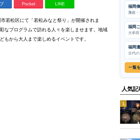
ブ
Pocket
LINE
福岡
藩政・
北九州市若松区にて「若松みなと祭り」が開催されま
福岡
彩なプログラムで訪れる人々を楽しませます。地域
大牟田
どもから大人まで楽しめるイベントです。
福岡
古代の
一覧
人気記