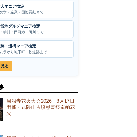
偉人マニア検定
文学・産業・国際貢献まで
ご当地グルメマニア検定
・柳川・門司港・田川まで
遺跡・遺構マニア検定
ムラから城下町・鉄道跡まで
を見る
事
周船寺花火大会2026｜8月17日
開催・丸隈山古墳慰霊祭奉納花
火