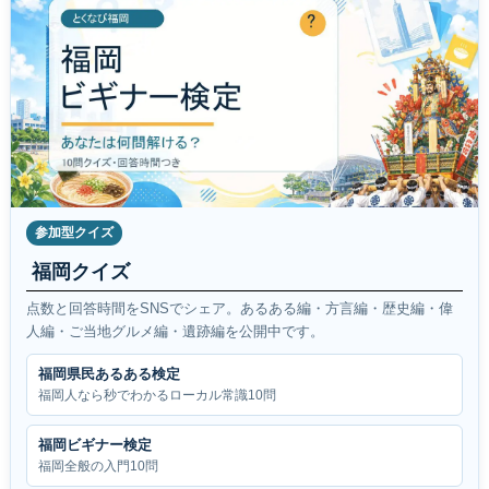
参加型クイズ
福岡クイズ
点数と回答時間をSNSでシェア。あるある編・方言編・歴史編・偉
人編・ご当地グルメ編・遺跡編を公開中です。
福岡県民あるある検定
福岡人なら秒でわかるローカル常識10問
福岡ビギナー検定
福岡全般の入門10問