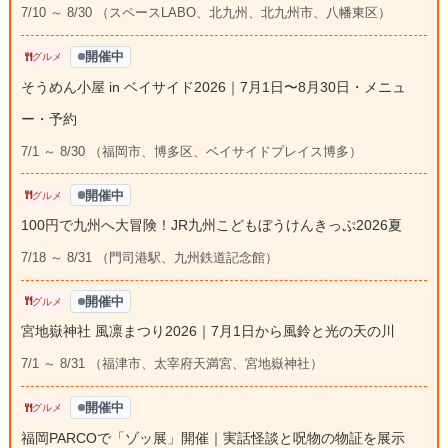
7/10 ～ 8/30 （スペースLABO、北九州、北九州市、八幡東区）
開催中
グルメ
そうめん小屋 in ベイサイド2026｜7月1日〜8月30日・メニュ
ー・予約
7/1 ～ 8/30 （福岡市、博多区、ベイサイドプレイス博多）
開催中
グルメ
100円で九州へ大冒険！JR九州こどもぼうけんきっぷ2026夏
7/18 ～ 8/31 （門司港駅、九州鉄道記念館）
開催中
グルメ
宮地嶽神社 風凛まつり2026｜7月1日から風鈴と光の天の川
7/1 ～ 8/31 （福津市、太宰府天満宮、宮地嶽神社）
開催中
グルメ
福岡PARCOで「ゾッ展」開催｜実話怪談と呪物の物証を展示