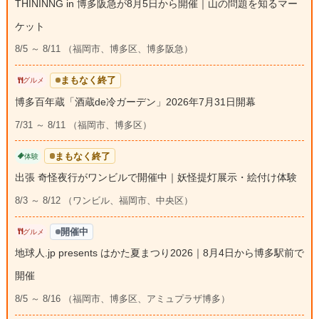
THININNG in 博多阪急が8月5日から開催｜山の問題を知るマー
ケット
8/5 ～ 8/11 （福岡市、博多区、博多阪急）
まもなく終了
グルメ
博多百年蔵「酒蔵de冷ガーデン」2026年7月31日開幕
7/31 ～ 8/11 （福岡市、博多区）
まもなく終了
体験
出張 奇怪夜行がワンビルで開催中｜妖怪提灯展示・絵付け体験
8/3 ～ 8/12 （ワンビル、福岡市、中央区）
開催中
グルメ
地球人.jp presents はかた夏まつり2026｜8月4日から博多駅前で
開催
8/5 ～ 8/16 （福岡市、博多区、アミュプラザ博多）