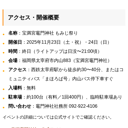
アクセス・開催概要
名称
：宝満宮竈門神社 もみじ祭り
開催日
：2025年11月23日（土・祝）・24日（日）
時間
：終日（ライトアップは日没〜21:00頃）
会場
：福岡県太宰府市内山883（宝満宮竈門神社）
アクセス
：西鉄太宰府駅から徒歩約30〜40分、またはコ
ミュニティバス「まほろば号」内山バス停下車すぐ
入場料
：無料
駐車場
：約100台（有料／1回400円）、臨時駐車場あり
問い合わせ
：竈門神社社務所 092-922-4106
イベントの詳細については公式サイトでご確認ください。