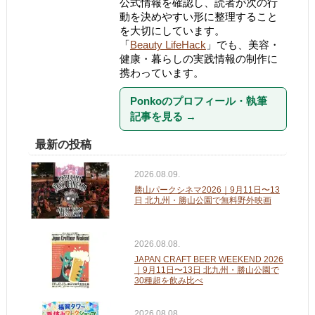
公式情報を確認し、読者が次の行
動を決めやすい形に整理すること
を大切にしています。
「
Beauty LifeHack
」でも、美容・
健康・暮らしの実践情報の制作に
携わっています。
Ponkoのプロフィール・執筆
記事を見る
→
最新の投稿
2026.08.09.
勝山パークシネマ2026｜9月11日〜13
日 北九州・勝山公園で無料野外映画
2026.08.08.
JAPAN CRAFT BEER WEEKEND 2026
｜9月11日〜13日 北九州・勝山公園で
30種超を飲み比べ
2026.08.08.