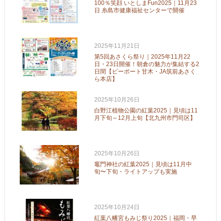
100％笑顔 いとしまFun2025｜11月23
日 糸島市健康福祉センターで開催
2025年11月21日
第5回あさくら祭り｜2025年11月22
日・23日開催！朝倉の魅力が集結する2
日間【ピーポート甘木・JA筑前あさく
ら本店】
2025年10月26日
白野江植物公園の紅葉2025｜見頃は11
月下旬～12月上旬【北九州市門司区】
2025年10月26日
竈門神社の紅葉2025｜見頃は11月中
旬〜下旬・ライトアップも実施
2025年10月24日
紅葉八幡宮もみじ祭り2025｜福岡・早