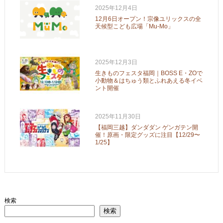
2025年12月4日
12月6日オープン！宗像ユリックスの全
天候型こども広場「Mu-Mo」
2025年12月3日
生きものフェスタ福岡｜BOSS E・ZOで
小動物＆はちゅう類とふれあえる冬イベ
ント開催
2025年11月30日
【福岡三越】ダンダダン ゲンガテン開
催！原画・限定グッズに注目【12/29〜
1/25】
検索
検索