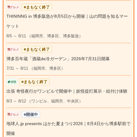
まもなく終了
グルメ
THININNG in 博多阪急が8月5日から開催｜山の問題を知るマー
ケット
8/5 ～ 8/11 （福岡市、博多区、博多阪急）
まもなく終了
グルメ
博多百年蔵「酒蔵de冷ガーデン」2026年7月31日開幕
7/31 ～ 8/11 （福岡市、博多区）
まもなく終了
体験
出張 奇怪夜行がワンビルで開催中｜妖怪提灯展示・絵付け体験
8/3 ～ 8/12 （ワンビル、福岡市、中央区）
開催中
グルメ
地球人.jp presents はかた夏まつり2026｜8月4日から博多駅前で
開催