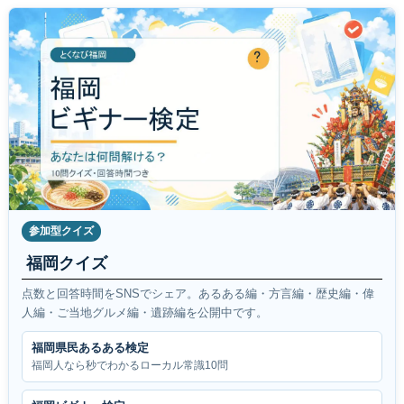
参加型クイズ
福岡クイズ
点数と回答時間をSNSでシェア。あるある編・方言編・歴史編・偉
人編・ご当地グルメ編・遺跡編を公開中です。
福岡県民あるある検定
福岡人なら秒でわかるローカル常識10問