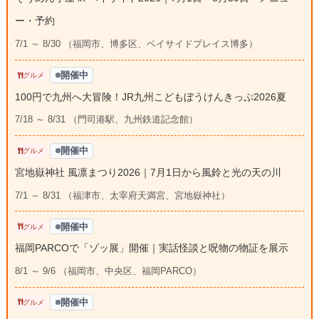
ー・予約
7/1 ～ 8/30 （福岡市、博多区、ベイサイドプレイス博多）
開催中
グルメ
100円で九州へ大冒険！JR九州こどもぼうけんきっぷ2026夏
7/18 ～ 8/31 （門司港駅、九州鉄道記念館）
開催中
グルメ
宮地嶽神社 風凛まつり2026｜7月1日から風鈴と光の天の川
7/1 ～ 8/31 （福津市、太宰府天満宮、宮地嶽神社）
開催中
グルメ
福岡PARCOで「ゾッ展」開催｜実話怪談と呪物の物証を展示
8/1 ～ 9/6 （福岡市、中央区、福岡PARCO）
開催中
グルメ