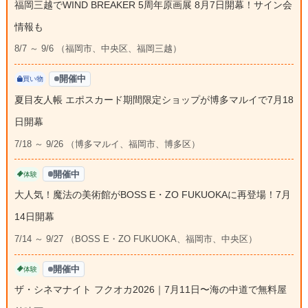
福岡三越でWIND BREAKER 5周年原画展 8月7日開幕！サイン会
情報も
8/7 ～ 9/6 （福岡市、中央区、福岡三越）
開催中
買い物
夏目友人帳 エポスカード期間限定ショップが博多マルイで7月18
日開幕
7/18 ～ 9/26 （博多マルイ、福岡市、博多区）
開催中
体験
大人気！魔法の美術館がBOSS E・ZO FUKUOKAに再登場！7月
14日開幕
7/14 ～ 9/27 （BOSS E・ZO FUKUOKA、福岡市、中央区）
開催中
体験
ザ・シネマナイト フクオカ2026｜7月11日〜海の中道で無料屋