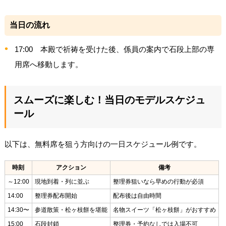
当日の流れ
17:00 本殿で祈祷を受けた後、係員の案内で石段上部の専
用席へ移動します。
スムーズに楽しむ！当日のモデルスケジュ
ール
以下は、無料席を狙う方向けの一日スケジュール例です。
時刻
アクション
備考
～12:00
現地到着・列に並ぶ
整理券狙いなら早めの行動が必須
14:00
整理券配布開始
配布後は自由時間
14:30〜
参道散策・松ヶ枝餅を堪能
名物スイーツ「松ヶ枝餅」がおすすめ
15:00
石段封鎖
整理券・予約なしでは入場不可