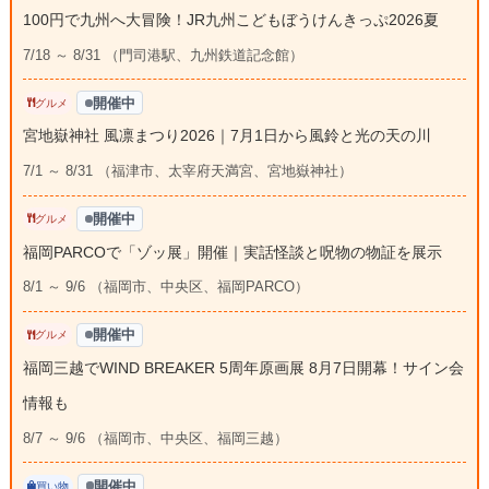
100円で九州へ大冒険！JR九州こどもぼうけんきっぷ2026夏
7/18 ～ 8/31 （門司港駅、九州鉄道記念館）
開催中
グルメ
宮地嶽神社 風凛まつり2026｜7月1日から風鈴と光の天の川
7/1 ～ 8/31 （福津市、太宰府天満宮、宮地嶽神社）
開催中
グルメ
福岡PARCOで「ゾッ展」開催｜実話怪談と呪物の物証を展示
8/1 ～ 9/6 （福岡市、中央区、福岡PARCO）
開催中
グルメ
福岡三越でWIND BREAKER 5周年原画展 8月7日開幕！サイン会
情報も
8/7 ～ 9/6 （福岡市、中央区、福岡三越）
開催中
買い物