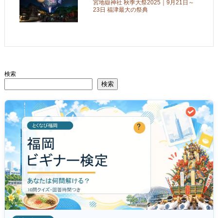
宮地嶽神社 秋季大祭2025｜9月21日～
23日 福津最大の祭典
検索
検索