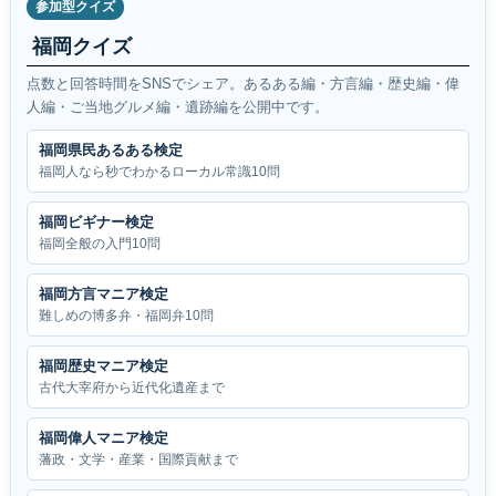
参加型クイズ
福岡クイズ
点数と回答時間をSNSでシェア。あるある編・方言編・歴史編・偉
人編・ご当地グルメ編・遺跡編を公開中です。
福岡県民あるある検定
福岡人なら秒でわかるローカル常識10問
福岡ビギナー検定
福岡全般の入門10問
福岡方言マニア検定
難しめの博多弁・福岡弁10問
福岡歴史マニア検定
古代大宰府から近代化遺産まで
福岡偉人マニア検定
藩政・文学・産業・国際貢献まで