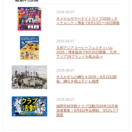
2026.08.07.
キャナルサマーナイトライブ2026｜キ
ャナルシティ博多で8月13日〜16日開催
2026.08.07.
九州アジアコーヒーフェスティバル
2026｜博多阪急で8月26日開幕、九州・
アジア19ブランドを飲み比べ
2026.08.07.
大入かずらの綱引き2026｜8月15日開
催、綱引き後は子ども相撲
2026.08.07.
福岡市科学館クラブ活動2026年10月参
加者募集｜8月8日申込開始、SSJなど7
講座