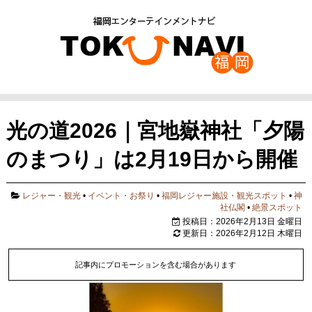
光の道2026｜宮地嶽神社「夕陽
のまつり」は2月19日から開催
レジャー・観光
•
イベント・お祭り
•
福岡レジャー施設・観光スポット
•
神
社仏閣
•
絶景スポット
投稿日：2026年2月13日 金曜日
更新日：2026年2月12日 木曜日
記事内にプロモーションを含む場合があります