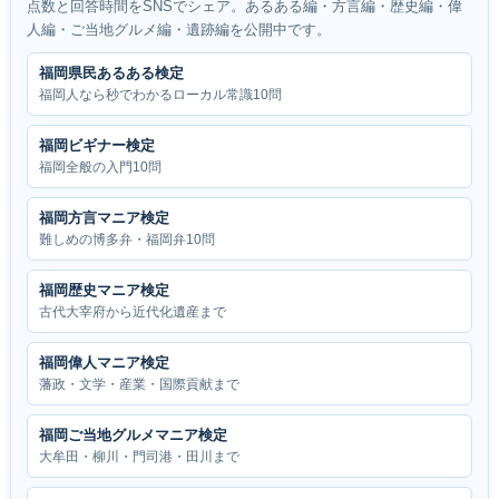
点数と回答時間をSNSでシェア。あるある編・方言編・歴史編・偉
人編・ご当地グルメ編・遺跡編を公開中です。
福岡県民あるある検定
福岡人なら秒でわかるローカル常識10問
福岡ビギナー検定
福岡全般の入門10問
福岡方言マニア検定
難しめの博多弁・福岡弁10問
福岡歴史マニア検定
古代大宰府から近代化遺産まで
福岡偉人マニア検定
藩政・文学・産業・国際貢献まで
福岡ご当地グルメマニア検定
大牟田・柳川・門司港・田川まで