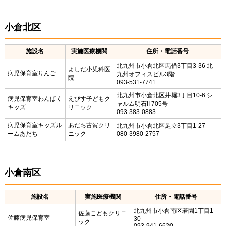
小倉北区
施設名
実施医療機関
住所・電話番号
北九州市小倉北区馬借3丁目3-36 北
よしだ小児科医
病児保育室りんご
九州オフィスビル3階
院
093-531-7741
北九州市小倉北区井堀3丁目10-6 シ
病児保育室わんぱく
えびす子どもク
ャルム明石II 705号
キッズ
リニック
093-383-0883
病児保育室キッズル
あだち古賀クリ
北九州市小倉北区足立3丁目1-27
ームあだち
ニック
080-3980-2757
小倉南区
施設名
実施医療機関
住所・電話番号
北九州市小倉南区若園1丁目1-
佐藤こどもクリニ
佐藤病児保育室
30
ック
093-941-6620