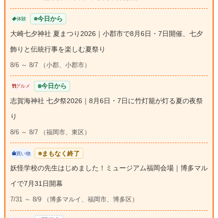
今日から
体験
大崎七夕神社 夏まつり2026｜小郡市で8月6日・7日開催、七夕
飾りと伝統行事を楽しむ夏祭り
8/6 ～ 8/7 （小郡、小郡市）
今日から
グルメ
志賀海神社 七夕祭2026｜8月6日・7日に竹灯籠が灯る夏の夜祭
り
8/6 ～ 8/7 （福岡市、東区）
まもなく終了
買い物
妖怪学校の先生はじめました！ミュージアム福岡会場｜博多マル
イで7月31日開幕
7/31 ～ 8/9 （博多マルイ、福岡市、博多区）