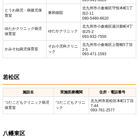
北九州市小倉南区守恒本町1丁
とうわ病児・病後児保
東和病院
目2-11
育室
090-5480-6620
北九州市小倉南区湯川新町4丁
ゆたかクリニック病児
ゆたかクリニック
目25-2
保育室
093-932-7550
北九州市小倉南区上曽根5丁目
そお小児科クリニ
かみそね病児保育室
2-5
ック
093-471-1593
若松区
施設名
実施医療機関
住所・電話番号
北九州市若松区本町1丁目
つだこどもクリニック病児
つだこどもクリニ
7-44
保育室
ック
093-761-2577
八幡東区