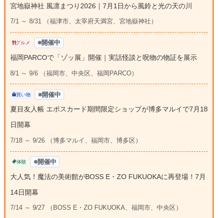
宮地嶽神社 風凛まつり2026｜7月1日から風鈴と光の天の川
7/1 ～ 8/31 （福津市、太宰府天満宮、宮地嶽神社）
開催中
グルメ
福岡PARCOで「ゾッ展」開催｜実話怪談と呪物の物証を展示
8/1 ～ 9/6 （福岡市、中央区、福岡PARCO）
開催中
買い物
夏目友人帳 エポスカード期間限定ショップが博多マルイで7月18
日開幕
7/18 ～ 9/26 （博多マルイ、福岡市、博多区）
開催中
体験
大人気！魔法の美術館がBOSS E・ZO FUKUOKAに再登場！7月
14日開幕
7/14 ～ 9/27 （BOSS E・ZO FUKUOKA、福岡市、中央区）