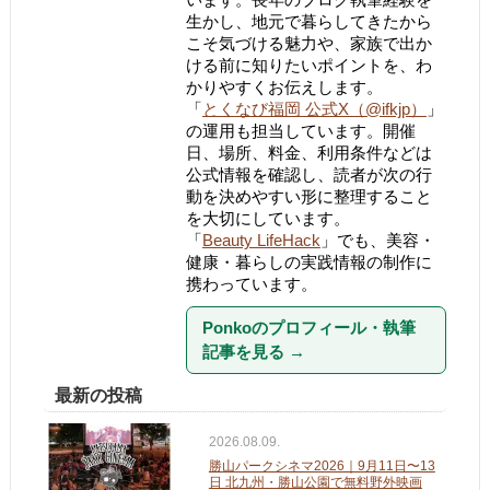
生かし、地元で暮らしてきたから
こそ気づける魅力や、家族で出か
ける前に知りたいポイントを、わ
かりやすくお伝えします。
「
とくなび福岡 公式X（@ifkjp）
」
の運用も担当しています。開催
日、場所、料金、利用条件などは
公式情報を確認し、読者が次の行
動を決めやすい形に整理すること
を大切にしています。
「
Beauty LifeHack
」でも、美容・
健康・暮らしの実践情報の制作に
携わっています。
Ponkoのプロフィール・執筆
記事を見る
→
最新の投稿
2026.08.09.
勝山パークシネマ2026｜9月11日〜13
日 北九州・勝山公園で無料野外映画