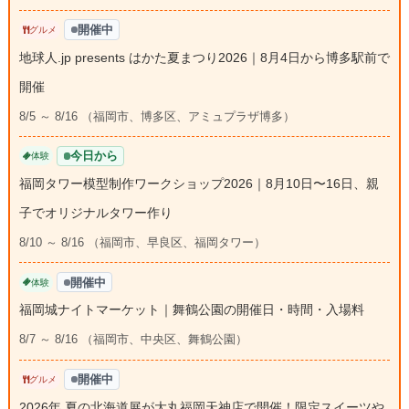
開催中
グルメ
地球人.jp presents はかた夏まつり2026｜8月4日から博多駅前で
開催
8/5 ～ 8/16 （福岡市、博多区、アミュプラザ博多）
今日から
体験
福岡タワー模型制作ワークショップ2026｜8月10日〜16日、親
子でオリジナルタワー作り
8/10 ～ 8/16 （福岡市、早良区、福岡タワー）
開催中
体験
福岡城ナイトマーケット｜舞鶴公園の開催日・時間・入場料
8/7 ～ 8/16 （福岡市、中央区、舞鶴公園）
開催中
グルメ
2026年 夏の北海道展が大丸福岡天神店で開催！限定スイーツや