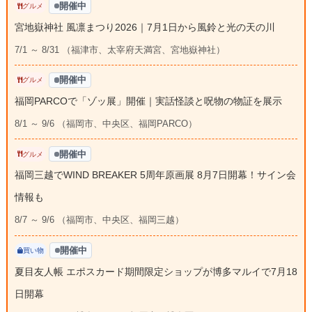
開催中
グルメ
宮地嶽神社 風凛まつり2026｜7月1日から風鈴と光の天の川
7/1 ～ 8/31 （福津市、太宰府天満宮、宮地嶽神社）
開催中
グルメ
福岡PARCOで「ゾッ展」開催｜実話怪談と呪物の物証を展示
8/1 ～ 9/6 （福岡市、中央区、福岡PARCO）
開催中
グルメ
福岡三越でWIND BREAKER 5周年原画展 8月7日開幕！サイン会
情報も
8/7 ～ 9/6 （福岡市、中央区、福岡三越）
開催中
買い物
夏目友人帳 エポスカード期間限定ショップが博多マルイで7月18
日開幕