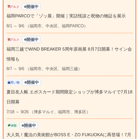
開催中
グルメ
福岡PARCOで「ゾッ展」開催｜実話怪談と呪物の物証を展示
8/1 ～ 9/6 （福岡市、中央区、福岡PARCO）
開催中
グルメ
福岡三越でWIND BREAKER 5周年原画展 8月7日開幕！サイン会
情報も
8/7 ～ 9/6 （福岡市、中央区、福岡三越）
開催中
買い物
夏目友人帳 エポスカード期間限定ショップが博多マルイで7月18
日開幕
7/18 ～ 9/26 （博多マルイ、福岡市、博多区）
開催中
体験
大人気！魔法の美術館がBOSS E・ZO FUKUOKAに再登場！7月