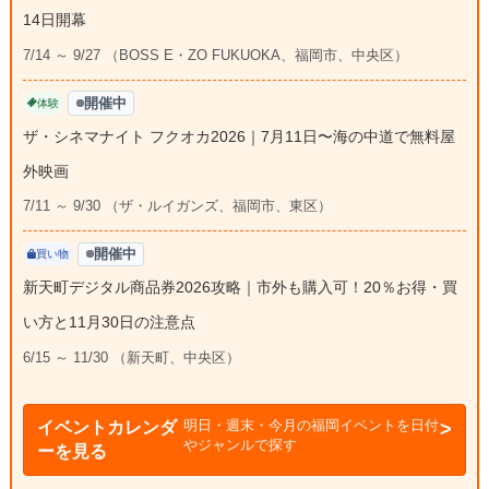
14日開幕
7/14 ～ 9/27 （BOSS E・ZO FUKUOKA、福岡市、中央区）
開催中
体験
ザ・シネマナイト フクオカ2026｜7月11日〜海の中道で無料屋
外映画
7/11 ～ 9/30 （ザ・ルイガンズ、福岡市、東区）
開催中
買い物
新天町デジタル商品券2026攻略｜市外も購入可！20％お得・買
い方と11月30日の注意点
6/15 ～ 11/30 （新天町、中央区）
明日・週末・今月の福岡イベントを日付
イベントカレンダ
やジャンルで探す
ーを見る