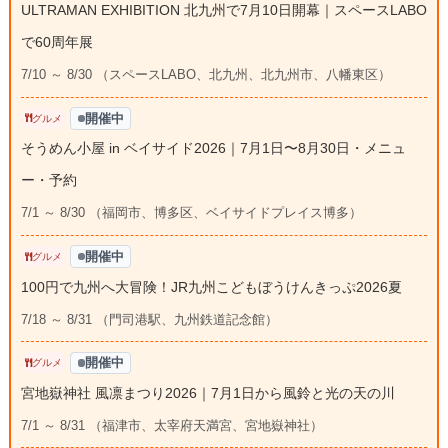
ULTRAMAN EXHIBITION 北九州で7月10日開幕｜スペースLABO
で60周年展
7/10 ～ 8/30 （スペースLABO、北九州、北九州市、八幡東区）
開催中
グルメ
そうめん小屋 in ベイサイド2026｜7月1日〜8月30日・メニュ
ー・予約
7/1 ～ 8/30 （福岡市、博多区、ベイサイドプレイス博多）
開催中
グルメ
100円で九州へ大冒険！JR九州こどもぼうけんきっぷ2026夏
7/18 ～ 8/31 （門司港駅、九州鉄道記念館）
開催中
グルメ
宮地嶽神社 風凛まつり2026｜7月1日から風鈴と光の天の川
7/1 ～ 8/31 （福津市、太宰府天満宮、宮地嶽神社）