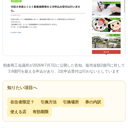
朝倉商工会議所が2026年7月7日に公開した告知。販売金額2億円に対して
3.8億円を超える申込があり、2次申込受付は行わないとしています
知りたい項目へ
在住者限定？
引換方法
引換場所
券の内訳
使える店
有効期限