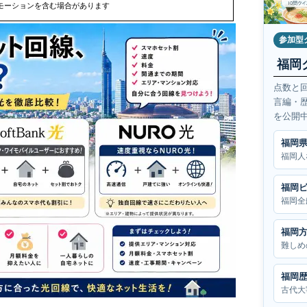
モーションを含む場合があります
参加型
福岡
点数と
言編・
を公開
福岡
福岡人
福岡
福岡全
福岡
難しめ
福岡
古代大