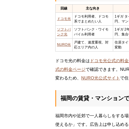
回線
主な向き
ドコモ利用者、ドコモ
1ギガ タ
ドコモ光
系でまとめたい人
円、マン
ソフトバ
ソフトバンク・ワイモ
1ギガ 2
ンク光
バイル利用者
円、集合住
戸建て、速度重視、対
住居タイ
NURO光
応エリア内の人
変動
ドコモ光の料金は
ドコモ光公式の料金
式の料金ページ
で確認できます。NU
変わるため、
NURO光公式サイト
で住
福岡の賃貸・マンション
福岡市内や近郊で一人暮らしをする場
使えるか」です。広告上は申し込める