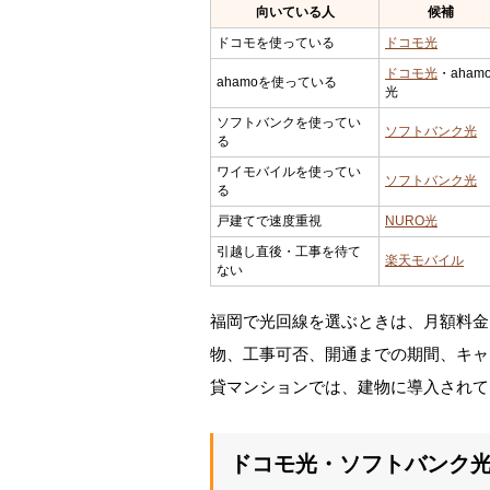
向いている人
候補
ドコモを使っている
ドコモ光
ドコモ光
・aham
ahamoを使っている
光
ソフトバンクを使ってい
ソフトバンク光
る
ワイモバイルを使ってい
ソフトバンク光
る
戸建てで速度重視
NURO光
引越し直後・工事を待て
楽天モバイル
ない
福岡で光回線を選ぶときは、月額料金
物、工事可否、開通までの期間、キャ
貸マンションでは、建物に導入されて
ドコモ光・ソフトバンク光