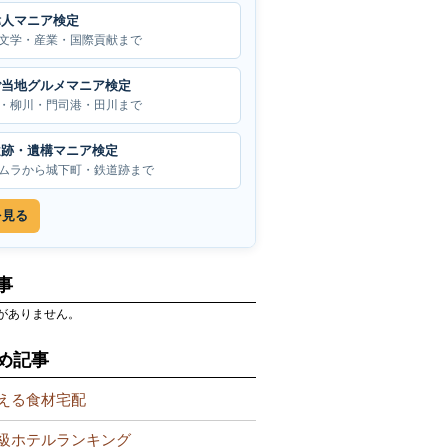
偉人マニア検定
文学・産業・国際貢献まで
ご当地グルメマニア検定
・柳川・門司港・田川まで
遺跡・遺構マニア検定
ムラから城下町・鉄道跡まで
を見る
事
がありません。
め記事
える食材宅配
級ホテルランキング