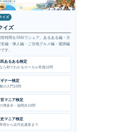
クイズ
クイズ
回答時間をSNSでシェア。あるある編・方
歴史編・偉人編・ご当地グルメ編・遺跡編
中です。
県民あるある検定
なら秒でわかるローカル常識10問
ビギナー検定
般の入門10問
方言マニア検定
の博多弁・福岡弁10問
歴史マニア検定
宰府から近代化遺産まで