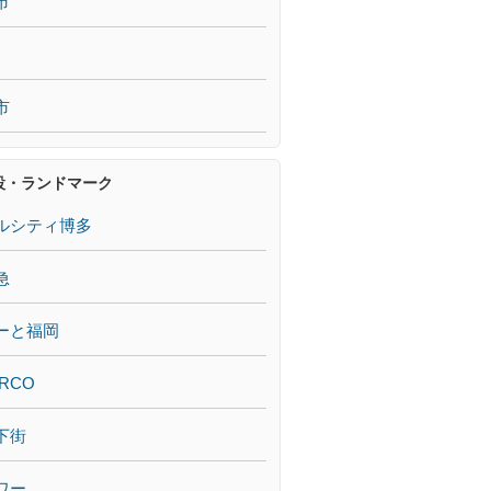
市
市
設・ランドマーク
ルシティ博多
急
ーと福岡
RCO
下街
ワー