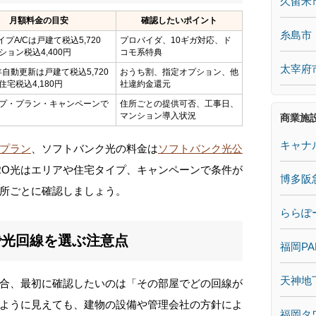
久留米
月額料金の目安
確認したいポイント
糸島市
イプA/Cは戸建て税込5,720
プロバイダ、10ギガ対応、ド
ション税込4,400円
コモ系特典
太宰府
年自動更新は戸建て税込5,720
おうち割、指定オプション、他
宅税込4,180円
社違約金還元
プ・プラン・キャンペーンで
住所ごとの提供可否、工事日、
マンション導入状況
商業施
キャナ
プラン
、ソフトバンク光の料金は
ソフトバンク光公
RO光はエリアや住宅タイプ、キャンペーンで条件が
博多阪
所ごとに確認しましょう。
ららぽ
で光回線を選ぶ注意点
福岡PA
天神地
合、最初に確認したいのは「その部屋でどの回線が
ように見えても、建物の設備や管理会社の方針によ
福岡タ