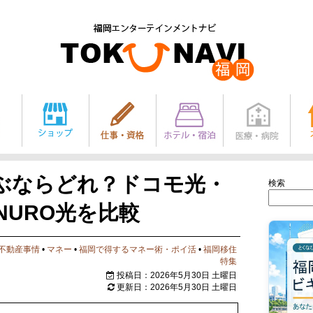
ぶならどれ？ドコモ光・
検索
NURO光を比較
不動産事情
•
マネー
•
福岡で得するマネー術・ポイ活
•
福岡移住
特集
投稿日：2026年5月30日 土曜日
更新日：2026年5月30日 土曜日