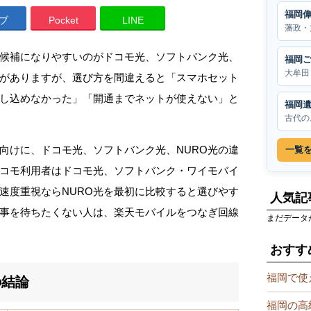
福岡
ブ
Pocket
LINE
藩政・
候補になりやすいのがドコモ光、ソフトバンク光、
福岡
大牟田
度がありますが、選び方を間違えると「スマホセット
し込めなかった」「開通までネットが使えない」と
福岡
古代の
向けに、ドコモ光、ソフトバンク光、NURO光の違
一覧
コモ利用者はドコモ光、ソフトバンク・ワイモバイ
速度重視ならNURO光を最初に比較すると選びやす
人気記
事を待ちたくない人は、楽天モバイルをつなぎ回線
まだデータ
おすす
福岡で使
の結論
福岡の高