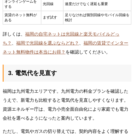
オンラインゲームを
光回線
速度だけでなく遅延も重要
する
賃貸のネット無料が
足りなければ個別回線やモバイル回線を
まず試す
ある
検討
詳しくは、
福岡の自宅ネットは光回線と楽天モバイルどっ
ち？
、
福岡で光回線を選ぶならどれ？
、
福岡の賃貸でインター
ネット無料物件は本当にお得？
を確認してください。
3. 電気代を見直す
福岡は九州電力エリアです。九州電力の料金プランを確認した
うえで、新電力も比較すると電気代を見直しやすくなります。
資源エネルギー庁は、電力小売全面自由化により家庭でも電力
会社を選べるようになったと案内しています。
ただし、電気やガスの切り替えでは、契約内容をよく理解する