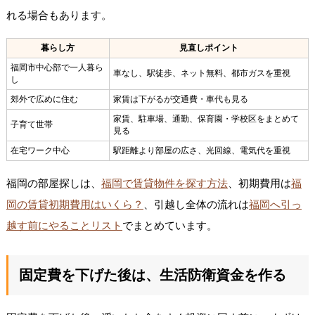
れる場合もあります。
暮らし方
見直しポイント
福岡市中心部で一人暮ら
車なし、駅徒歩、ネット無料、都市ガスを重視
し
郊外で広めに住む
家賃は下がるが交通費・車代も見る
家賃、駐車場、通勤、保育園・学校区をまとめて
子育て世帯
見る
在宅ワーク中心
駅距離より部屋の広さ、光回線、電気代を重視
福岡の部屋探しは、
福岡で賃貸物件を探す方法
、初期費用は
福
岡の賃貸初期費用はいくら？
、引越し全体の流れは
福岡へ引っ
越す前にやることリスト
でまとめています。
固定費を下げた後は、生活防衛資金を作る