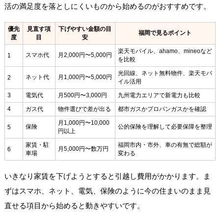
活の満足度を落としにくいものから始めるのがおすすめです。
優先
見直す項
下げやすい金額の目
福岡で見るポイント
度
目
安
楽天モバイル、ahamo、mineoなど
スマホ代
月2,000円〜5,000円
1
を比較
光回線、ネット無料物件、楽天モバ
ネット代
月1,000円〜5,000円
2
イル活用
3
電気代
月500円〜3,000円
九州電力エリアで新電力も比較
4
ガス代
物件選びで差が出る
都市ガスかプロパンガスかを確認
月1,000円〜10,000
保険
公的保険を理解して必要保障を整理
5
円以上
家賃・駐
福岡市内・市外、車の有無で総額が
月5,000円〜数万円
6
車場
変わる
いきなり家賃を下げようとすると引越し費用がかかります。ま
ずはスマホ、ネット、電気、保険のように今の住まいのまま見
直せる項目から始めると動きやすいです。