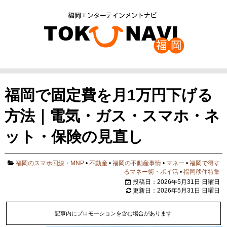
福岡で固定費を月1万円下げる
方法｜電気・ガス・スマホ・ネ
ット・保険の見直し
福岡のスマホ回線・MNP
•
不動産
•
福岡の不動産事情
•
マネー
•
福岡で得す
るマネー術・ポイ活
•
福岡移住特集
投稿日：2026年5月31日 日曜日
更新日：2026年5月31日 日曜日
記事内にプロモーションを含む場合があります