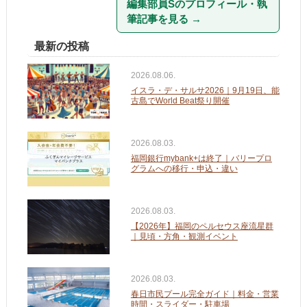
編集部員Sのプロフィール・執
筆記事を見る
→
最新の投稿
2026.08.06.
イスラ・デ・サルサ2026｜9月19日、能
古島でWorld Beat祭り開催
2026.08.03.
福岡銀行mybank+は終了｜バリープロ
グラムへの移行・申込・違い
2026.08.03.
【2026年】福岡のペルセウス座流星群
｜見頃・方角・観測イベント
2026.08.03.
春日市民プール完全ガイド｜料金・営業
時間・スライダー・駐車場