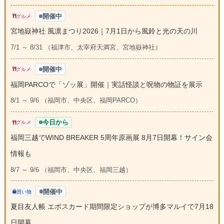
開催中
グルメ
宮地嶽神社 風凛まつり2026｜7月1日から風鈴と光の天の川
7/1 ～ 8/31 （福津市、太宰府天満宮、宮地嶽神社）
開催中
グルメ
福岡PARCOで「ゾッ展」開催｜実話怪談と呪物の物証を展示
8/1 ～ 9/6 （福岡市、中央区、福岡PARCO）
今日から
グルメ
福岡三越でWIND BREAKER 5周年原画展 8月7日開幕！サイン会
情報も
8/7 ～ 9/6 （福岡市、中央区、福岡三越）
開催中
買い物
夏目友人帳 エポスカード期間限定ショップが博多マルイで7月18
日開幕