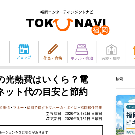
の光熱費はいくら？電
検索
ネット代の目安と節約
産事情
•
マネー
•
福岡で得するマネー術・ポイ活
•
福岡移住特集
投稿日：2026年5月31日 日曜日
更新日：2026年5月31日 日曜日
モーションを含む場合があります