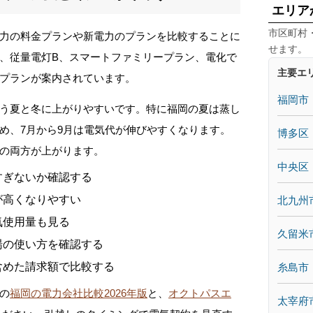
エリア
市区町村
力の料金プランや新電力のプランを比較することに
せます。
、従量電灯B、スマートファミリープラン、電化で
主要エ
プランが案内されています。
福岡市
う夏と冬に上がりやすいです。特に福岡の夏は蒸し
め、7月から9月は電気代が伸びやすくなります。
博多区
の両方が上がります。
中央区
すぎないか確認する
が高くなりやすい
北九州
気使用量も見る
久留米
湯の使い方を確認する
含めた請求額で比較する
糸島市
の
福岡の電力会社比較2026年版
と、
オクトパスエ
太宰府