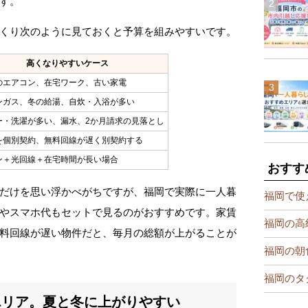
す。
くり次のように見ておくと予算を組みやすいです。
高くなりやすいケース
のエアコン、在宅ワーク、古い家電
ンガス、冬の給湯、自炊・入浴が多い
ー・洗濯が多い、漏水、2か月請求の見落とし
を個別契約、無料回線が遅く別契約する
ン＋光回線＋在宅時間が長い場合
おすす
だけを思い浮かべがちですが、福岡で実際に一人暮
福岡で使
やスマホ代もセットで見るのがおすすめです。家賃
福岡の高
料回線が遅い物件だと、毎月の総額が上がることが
福岡の朝
福岡のタ
エリア。夏と冬に上がりやすい