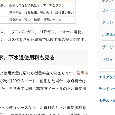
で多い
西部ガスなどの供給エリア、料金プラン
ヒルト
基本料金、従量単価、契約会社、設備費の扱い
電気料金プラン、給湯、昼夜の使い方
グラン
ス」「プロパンガス」「LPガス」「オール電化」
ホテル
く、ガス代を含めた総額で比較するのが大切です。
ザ・リ
求。下水道使用料も見る
ザロイ
と使用水量に応じた従量料金で決まります。
福岡市
エリアタ
用で2か月20立方メートル使用した場合、水道料金は
。また、早見表では同じ20立方メートルの下水道使用
ランドマ
ホテル・
メートル使うケースなら、水道料金と下水道使用料を