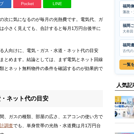
ブ
Pocket
LINE
福岡
藩政・
の次に気になるのが毎月の光熱費です。電気代、ガ
福岡
は小さく見えても、合計すると毎月1万円台後半に
大牟田
福岡
る人向けに、電気・ガス・水道・ネット代の目安
古代の
まとめます。結論としては、まず電気とネット回線
一覧
類とネット無料物件の条件を確認するのが効果的で
人気記
費・ネット代の目安
間、ガスの種類、部屋の広さ、エアコンの使い方で
計調査
でも、単身世帯の光熱・水道費は月1万円台