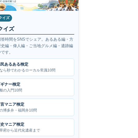
クイズ
クイズ
回答時間をSNSでシェア。あるある編・方
歴史編・偉人編・ご当地グルメ編・遺跡編
中です。
県民あるある検定
なら秒でわかるローカル常識10問
ビギナー検定
般の入門10問
方言マニア検定
の博多弁・福岡弁10問
歴史マニア検定
宰府から近代化遺産まで