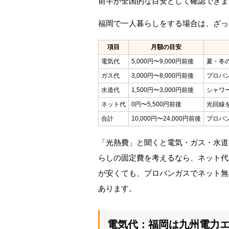
前半が全国的な目安として確認できま
福岡で一人暮らしをする場合は、ざっ
項目
月額の目安
電気代
5,000円〜9,000円前後
夏・冬
ガス代
3,000円〜8,000円前後
プロパ
水道代
1,500円〜3,000円前後
シャワ
ネット代
0円〜5,500円前後
光回線
合計
10,000円〜24,000円前後
プロパ
「光熱費」と聞くと電気・ガス・水道
らしの固定費を考えるなら、ネット代
が安くても、プロパンガスでネット無
あります。
電気代：福岡は九州電力