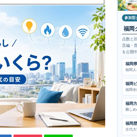
参加型
福岡
点数と
言編・
を公開
福岡
福岡人
福岡
福岡全
福岡
難しめ
福岡
古代大