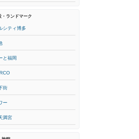
設・ランドマーク
ルシティ博多
急
ーと福岡
RCO
下街
ワー
天満宮
・旅館