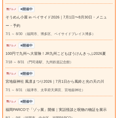
開催中
グルメ
そうめん小屋 in ベイサイド2026｜7月1日〜8月30日・メニュ
ー・予約
7/1 ～ 8/30 （福岡市、博多区、ベイサイドプレイス博多）
開催中
グルメ
100円で九州へ大冒険！JR九州こどもぼうけんきっぷ2026夏
7/18 ～ 8/31 （門司港駅、九州鉄道記念館）
開催中
グルメ
宮地嶽神社 風凛まつり2026｜7月1日から風鈴と光の天の川
7/1 ～ 8/31 （福津市、太宰府天満宮、宮地嶽神社）
開催中
グルメ
福岡PARCOで「ゾッ展」開催｜実話怪談と呪物の物証を展示
8/1 ～ 9/6 （福岡市、中央区、福岡PARCO）