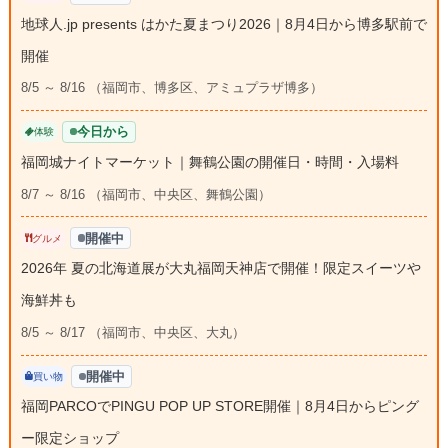
地球人.jp presents はかた夏まつり2026｜8月4日から博多駅前で
開催
8/5 ～ 8/16 （福岡市、博多区、アミュプラザ博多）
今日から
体験
福岡城ナイトマーケット｜舞鶴公園の開催日・時間・入場料
8/7 ～ 8/16 （福岡市、中央区、舞鶴公園）
開催中
グルメ
2026年 夏の北海道展が大丸福岡天神店で開催！限定スイーツや
海鮮丼も
8/5 ～ 8/17 （福岡市、中央区、大丸）
開催中
買い物
福岡PARCOでPINGU POP UP STORE開催｜8月4日からピング
ー限定ショップ