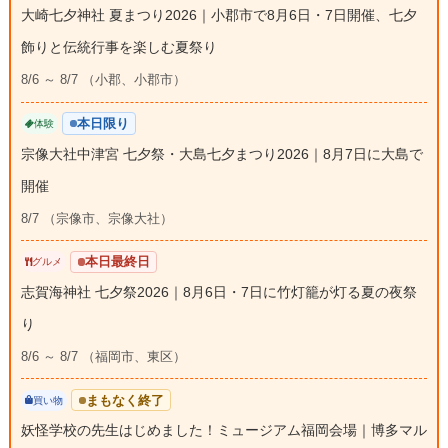
大崎七夕神社 夏まつり2026｜小郡市で8月6日・7日開催、七夕
飾りと伝統行事を楽しむ夏祭り
8/6 ～ 8/7 （小郡、小郡市）
本日限り
体験
宗像大社中津宮 七夕祭・大島七夕まつり2026｜8月7日に大島で
開催
8/7 （宗像市、宗像大社）
本日最終日
グルメ
志賀海神社 七夕祭2026｜8月6日・7日に竹灯籠が灯る夏の夜祭
り
8/6 ～ 8/7 （福岡市、東区）
まもなく終了
買い物
妖怪学校の先生はじめました！ミュージアム福岡会場｜博多マル