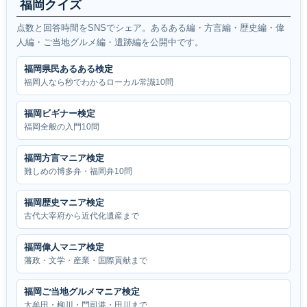
福岡クイズ
点数と回答時間をSNSでシェア。あるある編・方言編・歴史編・偉
人編・ご当地グルメ編・遺跡編を公開中です。
福岡県民あるある検定
福岡人なら秒でわかるローカル常識10問
福岡ビギナー検定
福岡全般の入門10問
福岡方言マニア検定
難しめの博多弁・福岡弁10問
福岡歴史マニア検定
古代大宰府から近代化遺産まで
福岡偉人マニア検定
藩政・文学・産業・国際貢献まで
福岡ご当地グルメマニア検定
大牟田・柳川・門司港・田川まで