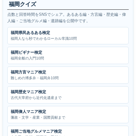
福岡クイズ
点数と回答時間をSNSでシェア。あるある編・方言編・歴史編・偉
人編・ご当地グルメ編・遺跡編を公開中です。
福岡県民あるある検定
福岡人なら秒でわかるローカル常識10問
福岡ビギナー検定
福岡全般の入門10問
福岡方言マニア検定
難しめの博多弁・福岡弁10問
福岡歴史マニア検定
古代大宰府から近代化遺産まで
福岡偉人マニア検定
藩政・文学・産業・国際貢献まで
福岡ご当地グルメマニア検定