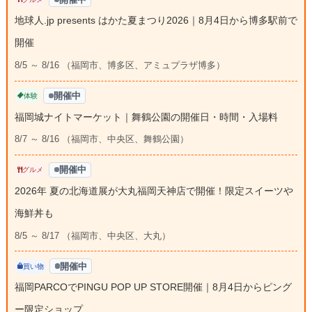
地球人.jp presents はかた夏まつり2026｜8月4日から博多駅前で
開催
8/5 ～ 8/16 （福岡市、博多区、アミュプラザ博多）
開催中
体験
福岡城ナイトマーケット｜舞鶴公園の開催日・時間・入場料
8/7 ～ 8/16 （福岡市、中央区、舞鶴公園）
開催中
グルメ
2026年 夏の北海道展が大丸福岡天神店で開催！限定スイーツや
海鮮丼も
8/5 ～ 8/17 （福岡市、中央区、大丸）
開催中
買い物
福岡PARCOでPINGU POP UP STORE開催｜8月4日からピング
ー限定ショップ