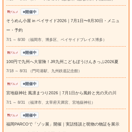
開催中
グルメ
そうめん小屋 in ベイサイド2026｜7月1日〜8月30日・メニュ
ー・予約
7/1 ～ 8/30 （福岡市、博多区、ベイサイドプレイス博多）
開催中
グルメ
100円で九州へ大冒険！JR九州こどもぼうけんきっぷ2026夏
7/18 ～ 8/31 （門司港駅、九州鉄道記念館）
開催中
グルメ
宮地嶽神社 風凛まつり2026｜7月1日から風鈴と光の天の川
7/1 ～ 8/31 （福津市、太宰府天満宮、宮地嶽神社）
開催中
グルメ
福岡PARCOで「ゾッ展」開催｜実話怪談と呪物の物証を展示