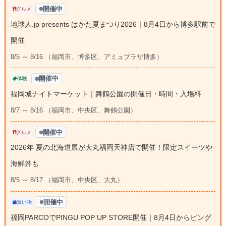
開催中
グルメ
地球人.jp presents はかた夏まつり2026｜8月4日から博多駅前で
開催
8/5 ～ 8/16 （福岡市、博多区、アミュプラザ博多）
開催中
体験
福岡城ナイトマーケット｜舞鶴公園の開催日・時間・入場料
8/7 ～ 8/16 （福岡市、中央区、舞鶴公園）
開催中
グルメ
2026年 夏の北海道展が大丸福岡天神店で開催！限定スイーツや
海鮮丼も
8/5 ～ 8/17 （福岡市、中央区、大丸）
開催中
買い物
福岡PARCOでPINGU POP UP STORE開催｜8月4日からピング