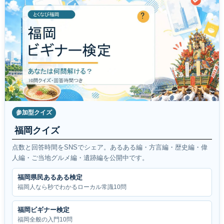
参加型クイズ
福岡クイズ
点数と回答時間をSNSでシェア。あるある編・方言編・歴史編・偉
人編・ご当地グルメ編・遺跡編を公開中です。
福岡県民あるある検定
福岡人なら秒でわかるローカル常識10問
福岡ビギナー検定
福岡全般の入門10問