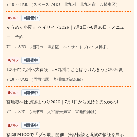
7/10 ～ 8/30 （スペースLABO、北九州、北九州市、八幡東区）
開催中
グルメ
そうめん小屋 in ベイサイド2026｜7月1日〜8月30日・メニュ
ー・予約
7/1 ～ 8/30 （福岡市、博多区、ベイサイドプレイス博多）
開催中
グルメ
100円で九州へ大冒険！JR九州こどもぼうけんきっぷ2026夏
7/18 ～ 8/31 （門司港駅、九州鉄道記念館）
開催中
グルメ
宮地嶽神社 風凛まつり2026｜7月1日から風鈴と光の天の川
7/1 ～ 8/31 （福津市、太宰府天満宮、宮地嶽神社）
開催中
グルメ
福岡PARCOで「ゾッ展」開催｜実話怪談と呪物の物証を展示