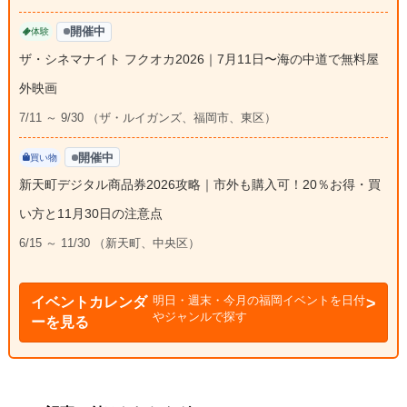
開催中
体験
ザ・シネマナイト フクオカ2026｜7月11日〜海の中道で無料屋
外映画
7/11 ～ 9/30 （ザ・ルイガンズ、福岡市、東区）
開催中
買い物
新天町デジタル商品券2026攻略｜市外も購入可！20％お得・買
い方と11月30日の注意点
6/15 ～ 11/30 （新天町、中央区）
明日・週末・今月の福岡イベントを日付
イベントカレンダ
やジャンルで探す
ーを見る