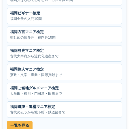
福岡人なら秒でわかるローカル常識10問
福岡ビギナー検定
福岡全般の入門10問
福岡方言マニア検定
難しめの博多弁・福岡弁10問
福岡歴史マニア検定
古代大宰府から近代化遺産まで
福岡偉人マニア検定
藩政・文学・産業・国際貢献まで
福岡ご当地グルメマニア検定
大牟田・柳川・門司港・田川まで
福岡遺跡・遺構マニア検定
古代のムラから城下町・鉄道跡まで
一覧を見る