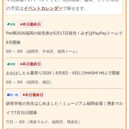
の予定は
イベントカレンダー
で探せます。
本日最終日
体験
Pet博2026福岡の前売券が5月17日発売！みずほPayPayドームで
8月開催
8/8 ～ 8/9 （福岡市、中央区、福岡ドーム）
本日最終日
体験
おおはしヒル夏祭り2026｜8月8日・9日にOHASHI HILLで開催
8/8 ～ 8/9 （福岡市、南区）
本日最終日
買い物
妖怪学校の先生はじめました！ミュージアム福岡会場｜博多マル
イで7月31日開幕
7/31 ～ 8/9 （博多マルイ、福岡市、博多区）