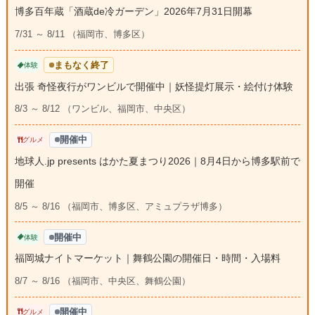
博多百年蔵「酒蔵de冷ガーデン」2026年7月31日開幕
7/31 ～ 8/11 （福岡市、博多区）
まもなく終了
体験
出張 奇怪夜行がワンビルで開催中｜妖怪提灯展示・絵付け体験
8/3 ～ 8/12 （ワンビル、福岡市、中央区）
開催中
グルメ
地球人.jp presents はかた夏まつり2026｜8月4日から博多駅前で
開催
8/5 ～ 8/16 （福岡市、博多区、アミュプラザ博多）
開催中
体験
福岡城ナイトマーケット｜舞鶴公園の開催日・時間・入場料
8/7 ～ 8/16 （福岡市、中央区、舞鶴公園）
開催中
グルメ