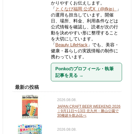
かりやすくお伝えします。
「
とくなび福岡 公式X（@ifkjp）
」
の運用も担当しています。開催
日、場所、料金、利用条件などは
公式情報を確認し、読者が次の行
動を決めやすい形に整理すること
を大切にしています。
「
Beauty LifeHack
」でも、美容・
健康・暮らしの実践情報の制作に
携わっています。
Ponkoのプロフィール・執筆
記事を見る
→
最新の投稿
2026.08.08.
JAPAN CRAFT BEER WEEKEND 2026
｜9月11日〜13日 北九州・勝山公園で
30種超を飲み比べ
2026.08.08.