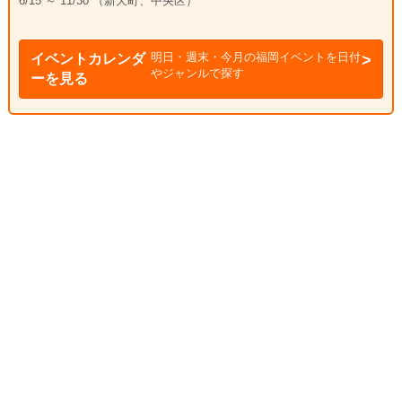
6/15 ～ 11/30 （新天町、中央区）
明日・週末・今月の福岡イベントを日付
イベントカレンダ
やジャンルで探す
ーを見る