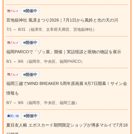
開催中
グルメ
宮地嶽神社 風凛まつり2026｜7月1日から風鈴と光の天の川
7/1 ～ 8/31 （福津市、太宰府天満宮、宮地嶽神社）
開催中
グルメ
福岡PARCOで「ゾッ展」開催｜実話怪談と呪物の物証を展示
8/1 ～ 9/6 （福岡市、中央区、福岡PARCO）
開催中
グルメ
福岡三越でWIND BREAKER 5周年原画展 8月7日開幕！サイン会
情報も
8/7 ～ 9/6 （福岡市、中央区、福岡三越）
開催中
買い物
夏目友人帳 エポスカード期間限定ショップが博多マルイで7月18