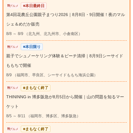
本日最終日
グルメ
第4回花農丘公園親子まつり2026｜8月8日・9日開催！夜のマル
シェ＆めだか販売
8/8 ～ 8/9 （北九州、北九州市、小倉南区）
本日限り
グルメ
親子でシュノーケリング体験＆ビーチ清掃｜8月9日シーサイド
ももちで開催
8/9 （福岡市、早良区、シーサイドももち海浜公園）
まもなく終了
グルメ
THININNG in 博多阪急が8月5日から開催｜山の問題を知るマー
ケット
8/5 ～ 8/11 （福岡市、博多区、博多阪急）
まもなく終了
グルメ