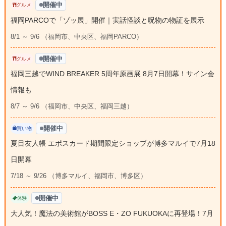
開催中
グルメ
福岡PARCOで「ゾッ展」開催｜実話怪談と呪物の物証を展示
8/1 ～ 9/6 （福岡市、中央区、福岡PARCO）
開催中
グルメ
福岡三越でWIND BREAKER 5周年原画展 8月7日開幕！サイン会
情報も
8/7 ～ 9/6 （福岡市、中央区、福岡三越）
開催中
買い物
夏目友人帳 エポスカード期間限定ショップが博多マルイで7月18
日開幕
7/18 ～ 9/26 （博多マルイ、福岡市、博多区）
開催中
体験
大人気！魔法の美術館がBOSS E・ZO FUKUOKAに再登場！7月