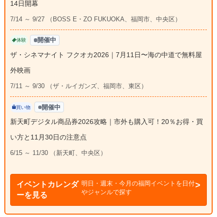
14日開幕
7/14 ～ 9/27 （BOSS E・ZO FUKUOKA、福岡市、中央区）
開催中
体験
ザ・シネマナイト フクオカ2026｜7月11日〜海の中道で無料屋
外映画
7/11 ～ 9/30 （ザ・ルイガンズ、福岡市、東区）
開催中
買い物
新天町デジタル商品券2026攻略｜市外も購入可！20％お得・買
い方と11月30日の注意点
6/15 ～ 11/30 （新天町、中央区）
明日・週末・今月の福岡イベントを日付
イベントカレンダ
やジャンルで探す
ーを見る