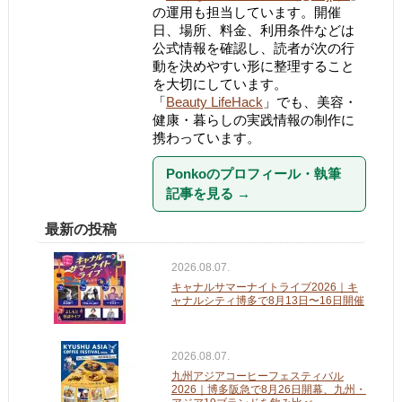
の運用も担当しています。開催
日、場所、料金、利用条件などは
公式情報を確認し、読者が次の行
動を決めやすい形に整理すること
を大切にしています。
「
Beauty LifeHack
」でも、美容・
健康・暮らしの実践情報の制作に
携わっています。
Ponkoのプロフィール・執筆
記事を見る
→
最新の投稿
2026.08.07.
キャナルサマーナイトライブ2026｜キ
ャナルシティ博多で8月13日〜16日開催
2026.08.07.
九州アジアコーヒーフェスティバル
2026｜博多阪急で8月26日開幕、九州・