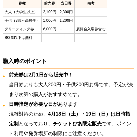
券種
前売券
当日券
備考
大人（大学生以上）
2,100円
2,300円
子供（3歳～高校生）
1,000円
1,200円
グリーティング券
6,000円
–
展覧会入場券含む
※2歳以下は無料
購入時のポイント
前売券は2月1日から販売中！
当日券よりも大人200円・子供200円お得です。予定が決
まり次第の購入がおすすめです。
日時指定が必要な日があります
混雑対策のため、
4月18日（土）・19日（日）は日時指
定制
となっており、
チケットぴあ限定販売
です。ポイン
ト利用や発券場所の制限にご注意ください。