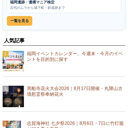
福岡遺跡・遺構マニア検定
古代のムラから城下町・鉄道跡まで
一覧を見る
人気記事
福岡イベントカレンダー。今週末・今月のイベ
ントを目的別に探す
周船寺花火大会2026｜8月17日開催・丸隈山古
墳慰霊祭奉納花火
志賀海神社 七夕祭2026｜8月6日・7日に竹灯籠