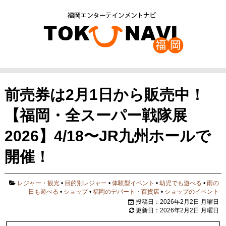
前売券は2月1日から販売中！
【福岡・全スーパー戦隊展
2026】4/18〜JR九州ホールで
開催！
レジャー・観光
•
目的別レジャー
•
体験型イベント
•
幼児でも遊べる
•
雨の
日も遊べる
•
ショップ
•
福岡のデパート・百貨店
•
ショップのイベント
投稿日：2026年2月2日 月曜日
更新日：2026年2月2日 月曜日