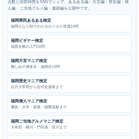
点数と回答時間をSNSでシェア。あるある編・方言編・歴史編・偉
人編・ご当地グルメ編・遺跡編を公開中です。
福岡県民あるある検定
福岡人なら秒でわかるローカル常識10問
福岡ビギナー検定
福岡全般の入門10問
福岡方言マニア検定
難しめの博多弁・福岡弁10問
福岡歴史マニア検定
古代大宰府から近代化遺産まで
福岡偉人マニア検定
藩政・文学・産業・国際貢献まで
福岡ご当地グルメマニア検定
大牟田・柳川・門司港・田川まで