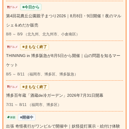
今日から
グルメ
第4回花農丘公園親子まつり2026｜8月8日・9日開催！夜のマル
シェ＆めだか販売
8/8 ～ 8/9 （北九州、北九州市、小倉南区）
まもなく終了
グルメ
THININNG in 博多阪急が8月5日から開催｜山の問題を知るマー
ケット
8/5 ～ 8/11 （福岡市、博多区、博多阪急）
まもなく終了
グルメ
博多百年蔵「酒蔵de冷ガーデン」2026年7月31日開幕
7/31 ～ 8/11 （福岡市、博多区）
開催中
体験
出張 奇怪夜行がワンビルで開催中｜妖怪提灯展示・絵付け体験