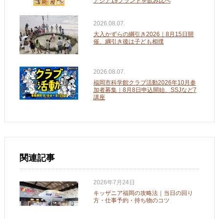
アジア19ブランドを飲み比べ
2026.08.07.
大入かずらの綱引き2026｜8月15日開
催、綱引き後は子ども相撲
2026.08.07.
福岡市科学館クラブ活動2026年10月参
加者募集｜8月8日申込開始、SSJなど7
講座
関連記事
2026年7月24日
キッザニア福岡の攻略法｜当日の回り
方・仕事予約・持ち物のコツ