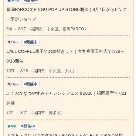
開催中
買い物
福岡PARCOでPINGU POP UP STORE開催｜8月4日からピング
ー限定ショップ
8/4 ～ 8/17 （福岡市、中央区、福岡PARCO）
開催中
グルメ
CALL COFFEE親子でお絵描きラテ｜大丸福岡天神店で7/29～
8/18開催
7/29 ～ 8/18 （福岡市、中央区、大丸）
開催中
グルメ
ふくおかなつやすみチャレンジフェスタ2026｜福岡県庁で7/21
開幕
7/21 ～ 8/21 （福岡市、博多区）
開催中
体験
カブト・クワガタの森2026がBOSS E・ZO FUKUOKAに登場！