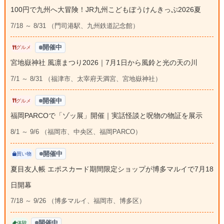
100円で九州へ大冒険！JR九州こどもぼうけんきっぷ2026夏
7/18 ～ 8/31 （門司港駅、九州鉄道記念館）
開催中
グルメ
宮地嶽神社 風凛まつり2026｜7月1日から風鈴と光の天の川
7/1 ～ 8/31 （福津市、太宰府天満宮、宮地嶽神社）
開催中
グルメ
福岡PARCOで「ゾッ展」開催｜実話怪談と呪物の物証を展示
8/1 ～ 9/6 （福岡市、中央区、福岡PARCO）
開催中
買い物
夏目友人帳 エポスカード期間限定ショップが博多マルイで7月18
日開幕
7/18 ～ 9/26 （博多マルイ、福岡市、博多区）
開催中
体験