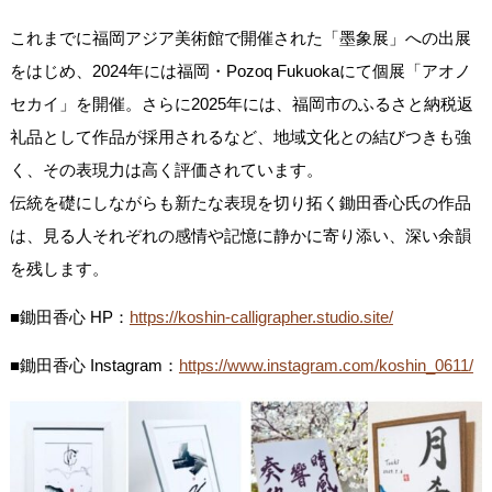
これまでに福岡アジア美術館で開催された「墨象展」への出展
をはじめ、2024年には福岡・Pozoq Fukuokaにて個展「アオノ
セカイ」を開催。さらに2025年には、福岡市のふるさと納税返
礼品として作品が採用されるなど、地域文化との結びつきも強
く、その表現力は高く評価されています。
伝統を礎にしながらも新たな表現を切り拓く鋤田香心氏の作品
は、見る人それぞれの感情や記憶に静かに寄り添い、深い余韻
を残します。
■鋤田香心 HP：
https://koshin-calligrapher.studio.site/
■鋤田香心 Instagram：
https://www.instagram.com/koshin_0611/