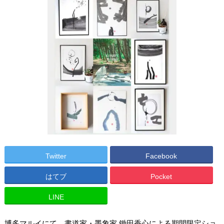
Twitter
Facebook
はてブ
Pocket
LINE
博多マルイにて、書道家・墨象家 鋤田香心による期間限定ショ