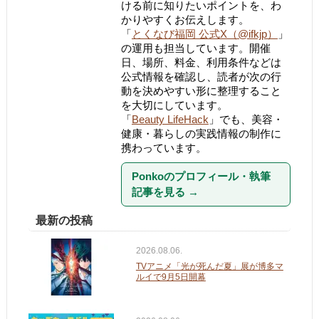
ける前に知りたいポイントを、わ
かりやすくお伝えします。
「
とくなび福岡 公式X（@ifkjp）
」
の運用も担当しています。開催
日、場所、料金、利用条件などは
公式情報を確認し、読者が次の行
動を決めやすい形に整理すること
を大切にしています。
「
Beauty LifeHack
」でも、美容・
健康・暮らしの実践情報の制作に
携わっています。
Ponkoのプロフィール・執筆
記事を見る
→
最新の投稿
2026.08.06.
TVアニメ「光が死んだ夏」展が博多マ
ルイで9月5日開幕