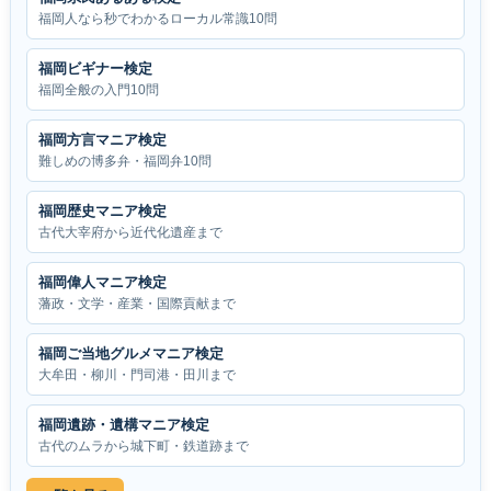
福岡人なら秒でわかるローカル常識10問
福岡ビギナー検定
福岡全般の入門10問
福岡方言マニア検定
難しめの博多弁・福岡弁10問
福岡歴史マニア検定
古代大宰府から近代化遺産まで
福岡偉人マニア検定
藩政・文学・産業・国際貢献まで
福岡ご当地グルメマニア検定
大牟田・柳川・門司港・田川まで
福岡遺跡・遺構マニア検定
古代のムラから城下町・鉄道跡まで