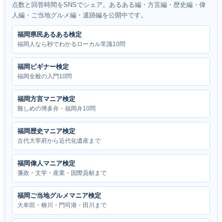
点数と回答時間をSNSでシェア。あるある編・方言編・歴史編・偉
人編・ご当地グルメ編・遺跡編を公開中です。
福岡県民あるある検定
福岡人なら秒でわかるローカル常識10問
福岡ビギナー検定
福岡全般の入門10問
福岡方言マニア検定
難しめの博多弁・福岡弁10問
福岡歴史マニア検定
古代大宰府から近代化遺産まで
福岡偉人マニア検定
藩政・文学・産業・国際貢献まで
福岡ご当地グルメマニア検定
大牟田・柳川・門司港・田川まで