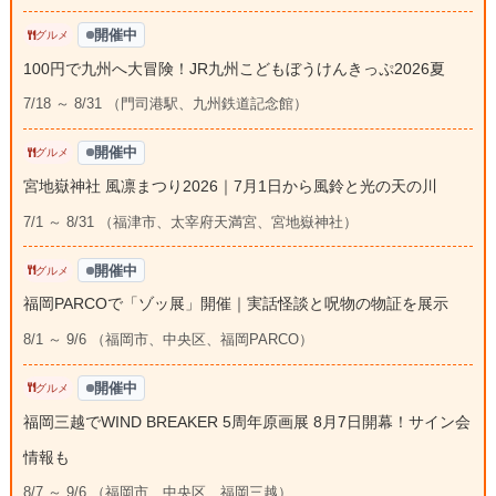
開催中
グルメ
100円で九州へ大冒険！JR九州こどもぼうけんきっぷ2026夏
7/18 ～ 8/31 （門司港駅、九州鉄道記念館）
開催中
グルメ
宮地嶽神社 風凛まつり2026｜7月1日から風鈴と光の天の川
7/1 ～ 8/31 （福津市、太宰府天満宮、宮地嶽神社）
開催中
グルメ
福岡PARCOで「ゾッ展」開催｜実話怪談と呪物の物証を展示
8/1 ～ 9/6 （福岡市、中央区、福岡PARCO）
開催中
グルメ
福岡三越でWIND BREAKER 5周年原画展 8月7日開幕！サイン会
情報も
8/7 ～ 9/6 （福岡市、中央区、福岡三越）