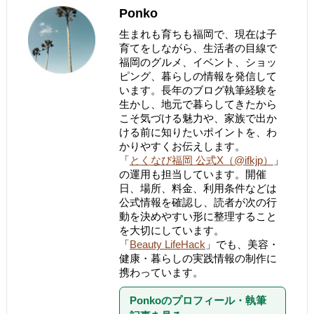
Ponko
生まれも育ちも福岡で、現在は子
育てをしながら、生活者の目線で
福岡のグルメ、イベント、ショッ
ピング、暮らしの情報を発信して
います。長年のブログ執筆経験を
生かし、地元で暮らしてきたから
こそ気づける魅力や、家族で出か
ける前に知りたいポイントを、わ
かりやすくお伝えします。
「
とくなび福岡 公式X（@ifkjp）
」
の運用も担当しています。開催
日、場所、料金、利用条件などは
公式情報を確認し、読者が次の行
動を決めやすい形に整理すること
を大切にしています。
「
Beauty LifeHack
」でも、美容・
健康・暮らしの実践情報の制作に
携わっています。
Ponkoのプロフィール・執筆