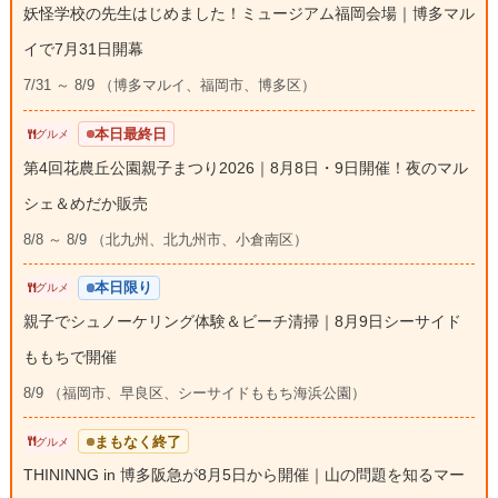
妖怪学校の先生はじめました！ミュージアム福岡会場｜博多マル
イで7月31日開幕
7/31 ～ 8/9 （博多マルイ、福岡市、博多区）
本日最終日
グルメ
第4回花農丘公園親子まつり2026｜8月8日・9日開催！夜のマル
シェ＆めだか販売
8/8 ～ 8/9 （北九州、北九州市、小倉南区）
本日限り
グルメ
親子でシュノーケリング体験＆ビーチ清掃｜8月9日シーサイド
ももちで開催
8/9 （福岡市、早良区、シーサイドももち海浜公園）
まもなく終了
グルメ
THININNG in 博多阪急が8月5日から開催｜山の問題を知るマー