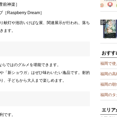
［豊前神楽］
Raspberry Dream］
り献灯や池坊いけばな展、関連展示が行われ、落ち
きます。
おすす
福岡で使
りならではのグルメを堪能できます。
や「新ショウガ」はぜひ味わいたい逸品です。射的
福岡の高
り、子どもから大人まで楽しめます。
福岡の朝
福岡のタ
エリア
利です。