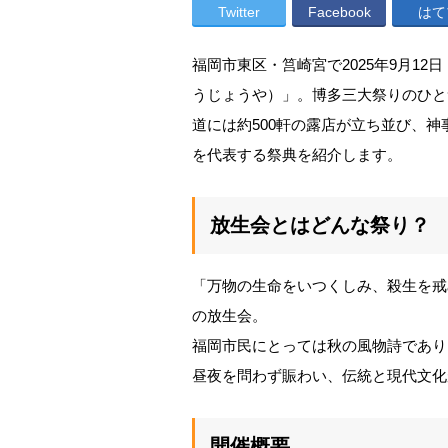
Twitter
Facebook
はて
福岡市東区・筥崎宮で2025年9月1
うじょうや）」。博多三大祭りのひと
道には約500軒の露店が立ち並び、
を代表する祭典を紹介します。
放生会とはどんな祭り？
「万物の生命をいつくしみ、殺生を戒
の放生会。
福岡市民にとっては秋の風物詩であり
昼夜を問わず賑わい、伝統と現代文化
開催概要