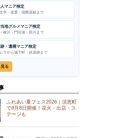
偉人マニア検定
文学・産業・国際貢献まで
ご当地グルメマニア検定
・柳川・門司港・田川まで
遺跡・遺構マニア検定
ムラから城下町・鉄道跡まで
を見る
事
ふれあい夏フェス2026｜須恵町
で8月8日開催！花火・出店・ス
テージも