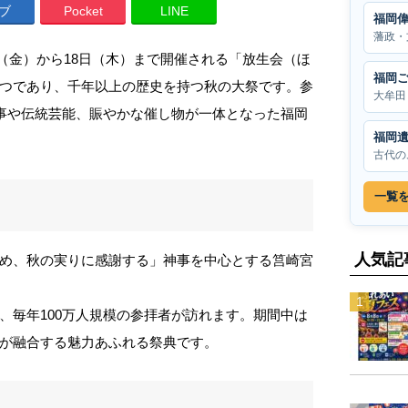
ブ
Pocket
LINE
福岡
藩政・
2日（金）から18日（木）まで開催される「放生会（ほ
福岡
つであり、千年以上の歴史を持つ秋の大祭です。参
大牟田
神事や伝統芸能、賑やかな催し物が一体となった福岡
福岡
古代の
一覧
人気記
め、秋の実りに感謝する」神事を中心とする筥崎宮
、毎年100万人規模の参拝者が訪れます。期間中は
が融合する魅力あふれる祭典です。