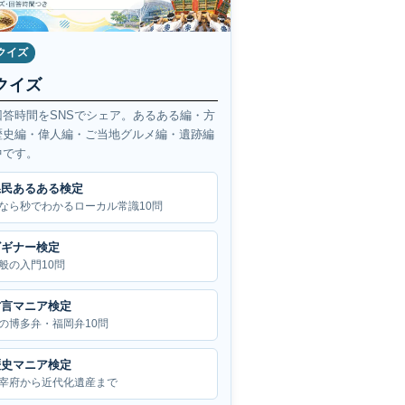
クイズ
クイズ
回答時間をSNSでシェア。あるある編・方
歴史編・偉人編・ご当地グルメ編・遺跡編
中です。
県民あるある検定
なら秒でわかるローカル常識10問
ビギナー検定
般の入門10問
方言マニア検定
の博多弁・福岡弁10問
歴史マニア検定
宰府から近代化遺産まで