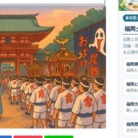
参加型
福岡
点数と
言編・
を公開
福岡
福岡人
福岡
福岡全
福岡
難しめ
福岡
古代大