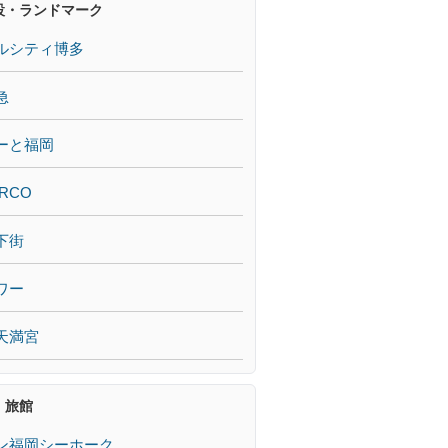
設・ランドマーク
ルシティ博多
急
ーと福岡
RCO
下街
ワー
天満宮
・旅館
ン福岡シーホーク