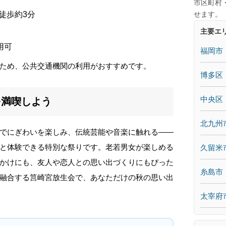
市区町村
せます。
徒歩約3分
主要エ
用可
福岡市
ため、公共交通機関の利用がおすすめです。
博多区
中央区
を満喫しよう
北九州
でにぎわいを楽しみ、伝統芸能や音楽に触れる――
と体験できる特別な祭りです。老若男女が楽しめる
久留米
かけにも、友人や恋人との思い出づくりにもぴった
糸島市
融合する筥崎宮放生会で、あなただけの秋の思い出
太宰府