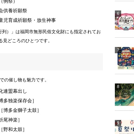
祭（例祭）
生会供養祈願祭
列・童児育成祈願祭・放生神事
行列）」は福岡市無形民俗文化財にも指定されてお
する見どころのひとつです。
での催し物も魅力です。
文化連盟幕出し
楽［博多独楽保存会］
演奏［博多金獅子太鼓］
［折尾神楽］
奏［野和太鼓］