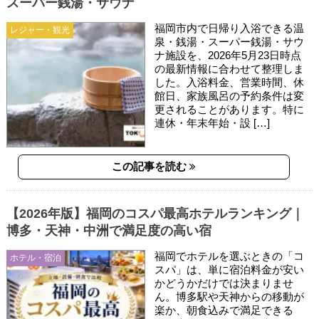
スーパー銭湯・サウナ
福岡市内で日帰り入浴できる温
レジャー・観光
泉・銭湯・スーパー銭湯・サウ
ナ施設を、2026年5月23日時点
の最新情報に合わせて整理しま
した。入浴料金、営業時間、休
館日、家族風呂の予約条件は変
更されることがあります。特に
連休・年末年始・設 […]
この記事を読む
【2026年版】福岡のコスパ最高ホテルランキング｜
博多・天神・中洲で満足度の高い宿
福岡でホテルを選ぶときの「コ
ホテル・宿泊
スパ」は、単に宿泊料金が安い
かどうかだけでは決まりませ
ん。博多駅や天神からの移動が
楽か、朝食込みで満足できる