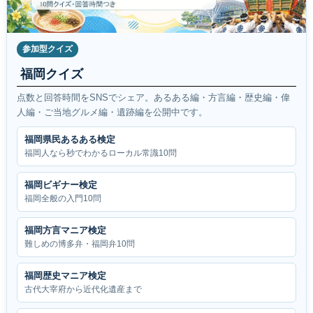
参加型クイズ
福岡クイズ
点数と回答時間をSNSでシェア。あるある編・方言編・歴史編・偉
人編・ご当地グルメ編・遺跡編を公開中です。
福岡県民あるある検定
福岡人なら秒でわかるローカル常識10問
福岡ビギナー検定
福岡全般の入門10問
福岡方言マニア検定
難しめの博多弁・福岡弁10問
福岡歴史マニア検定
古代大宰府から近代化遺産まで