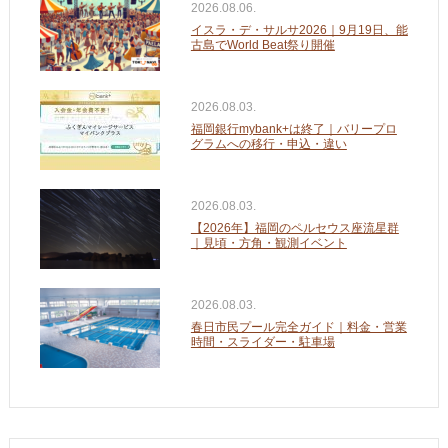
2026.08.06.
イスラ・デ・サルサ2026｜9月19日、能
古島でWorld Beat祭り開催
2026.08.03.
福岡銀行mybank+は終了｜バリープロ
グラムへの移行・申込・違い
2026.08.03.
【2026年】福岡のペルセウス座流星群
｜見頃・方角・観測イベント
2026.08.03.
春日市民プール完全ガイド｜料金・営業
時間・スライダー・駐車場