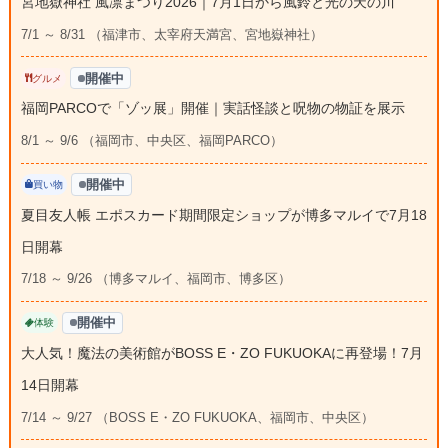
宮地嶽神社 風凛まつり2026｜7月1日から風鈴と光の天の川
7/1 ～ 8/31 （福津市、太宰府天満宮、宮地嶽神社）
開催中
グルメ
福岡PARCOで「ゾッ展」開催｜実話怪談と呪物の物証を展示
8/1 ～ 9/6 （福岡市、中央区、福岡PARCO）
開催中
買い物
夏目友人帳 エポスカード期間限定ショップが博多マルイで7月18
日開幕
7/18 ～ 9/26 （博多マルイ、福岡市、博多区）
開催中
体験
大人気！魔法の美術館がBOSS E・ZO FUKUOKAに再登場！7月
14日開幕
7/14 ～ 9/27 （BOSS E・ZO FUKUOKA、福岡市、中央区）