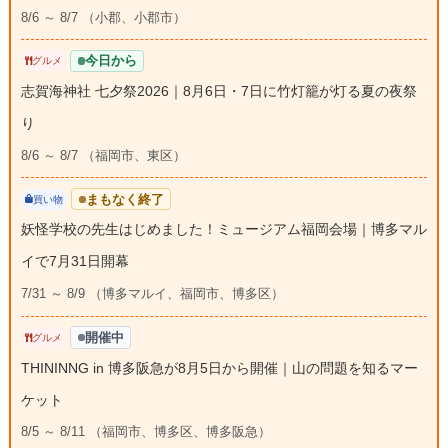
8/6 ～ 8/7 （小郡、小郡市）
今日から
グルメ
志賀海神社 七夕祭2026｜8月6日・7日に竹灯籠が灯る夏の夜祭
り
8/6 ～ 8/7 （福岡市、東区）
まもなく終了
買い物
妖怪学校の先生はじめました！ミュージアム福岡会場｜博多マル
イで7月31日開幕
7/31 ～ 8/9 （博多マルイ、福岡市、博多区）
開催中
グルメ
THININNG in 博多阪急が8月5日から開催｜山の問題を知るマー
ケット
8/5 ～ 8/11 （福岡市、博多区、博多阪急）