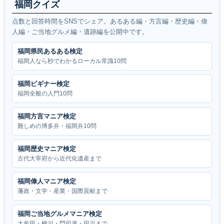
福岡クイズ
点数と回答時間をSNSでシェア。あるある編・方言編・歴史編・偉
人編・ご当地グルメ編・遺跡編を公開中です。
福岡県民あるある検定
福岡人なら秒でわかるローカル常識10問
福岡ビギナー検定
福岡全般の入門10問
福岡方言マニア検定
難しめの博多弁・福岡弁10問
福岡歴史マニア検定
古代大宰府から近代化遺産まで
福岡偉人マニア検定
藩政・文学・産業・国際貢献まで
福岡ご当地グルメマニア検定
大牟田・柳川・門司港・田川まで