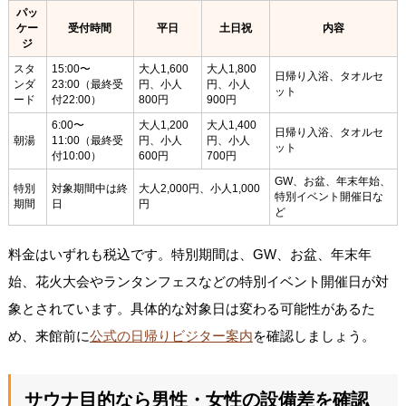
パッ
ケー
受付時間
平日
土日祝
内容
ジ
スタ
15:00〜
大人1,600
大人1,800
日帰り入浴、タオルセ
ンダ
23:00（最終受
円、小人
円、小人
ット
ード
付22:00）
800円
900円
6:00〜
大人1,200
大人1,400
日帰り入浴、タオルセ
朝湯
11:00（最終受
円、小人
円、小人
ット
付10:00）
600円
700円
GW、お盆、年末年始、
特別
対象期間中は終
大人2,000円、小人1,000
特別イベント開催日な
期間
日
円
ど
料金はいずれも税込です。特別期間は、GW、お盆、年末年
始、花火大会やランタンフェスなどの特別イベント開催日が対
象とされています。具体的な対象日は変わる可能性があるた
め、来館前に
公式の日帰りビジター案内
を確認しましょう。
サウナ目的なら男性・女性の設備差を確認