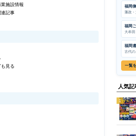
商業施設情報
福岡
藩政・
関連記事
福岡
大牟田
福岡
古代の
る
一覧
グも見る
人気記