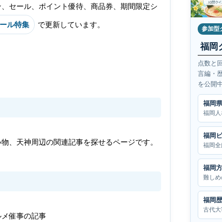
ン、セール、ポイント優待、商品券、期間限定シ
ール特集
で更新しています。
参加型
福岡
点数と
言編・
を公開
福岡
福岡人
福岡
い物、天神周辺の関連記事を探せるページです。
福岡全
福岡
難しめ
福岡
古代大
ルメ催事の記事