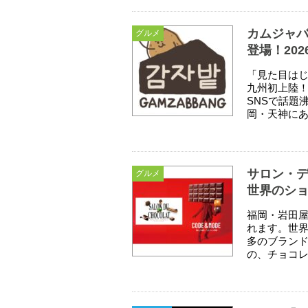
カムジャ
グルメ
登場！202
「見た目はじ
九州初上陸
SNSで話題
岡・天神にあ
サロン・デ
グルメ
世界のショ
福岡・岩田屋
れます。世界
多のブラン
の、チョコレ