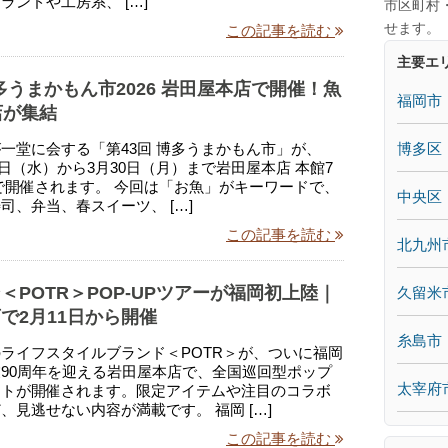
ランドや工房系、 […]
市区町村
せます。
この記事を読む
主要エ
博多うまかもん市2026 岩田屋本店で開催！魚
福岡市
店が集結
博多区
一堂に会する「第43回 博多うまかもん市」が、
25日（水）から3月30日（月）まで岩田屋本店 本館7
で開催されます。 今回は「お魚」がキーワードで、
中央区
司、弁当、春スイーツ、 […]
この記事を読む
北九州
＜POTR＞POP-UPツアーが福岡初上陸｜
久留米
で2月11日から開催
糸島市
ライフスタイルブランド＜POTR＞が、ついに福岡
90周年を迎える岩田屋本店で、全国巡回型ポップ
太宰府
ントが開催されます。限定アイテムや注目のコラボ
、見逃せない内容が満載です。 福岡 […]
この記事を読む