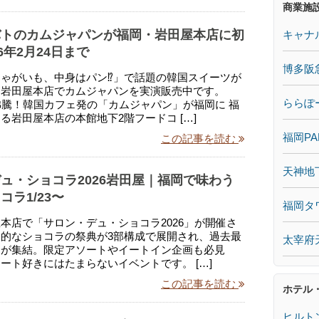
商業施
バトのカムジャパンが福岡・岩田屋本店に初
キャナ
6年2月24日まで
博多阪
ゃがいも、中身はパン⁉」で話題の韓国スイーツが
！岩田屋本店でカムジャパンを実演販売中です。
ららぽ
沸騰！韓国カフェ発の「カムジャパン」が福岡に 福
る岩田屋本店の本館地下2階フードコ […]
福岡PA
この記事を読む
天神地
ュ・ショコラ2026岩田屋｜福岡で味わう
コラ1/23〜
福岡タ
本店で「サロン・デュ・ショコラ2026」が開催さ
的なショコラの祭典が3部構成で展開され、過去最
太宰府
ドが集結。限定アソートやイートイン企画も必見
ート好きにはたまらないイベントです。 […]
この記事を読む
ホテル
ヒルト