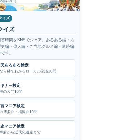
クイズ
クイズ
回答時間をSNSでシェア。あるある編・方
歴史編・偉人編・ご当地グルメ編・遺跡編
中です。
県民あるある検定
なら秒でわかるローカル常識10問
ビギナー検定
般の入門10問
方言マニア検定
の博多弁・福岡弁10問
歴史マニア検定
宰府から近代化遺産まで