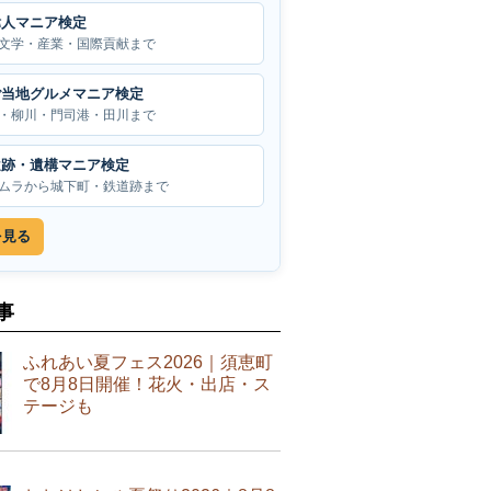
偉人マニア検定
文学・産業・国際貢献まで
ご当地グルメマニア検定
・柳川・門司港・田川まで
遺跡・遺構マニア検定
ムラから城下町・鉄道跡まで
を見る
事
ふれあい夏フェス2026｜須恵町
で8月8日開催！花火・出店・ス
テージも