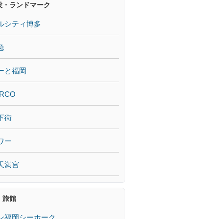
設・ランドマーク
ルシティ博多
急
ーと福岡
RCO
下街
ワー
天満宮
・旅館
ン福岡シーホーク