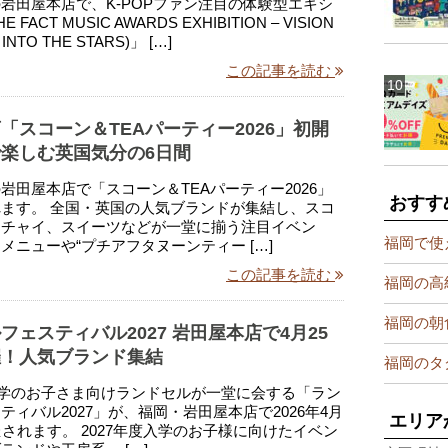
岩田屋本店で、K-POPファン注目の体験型エキシ
FACT MUSIC AWARDS EXHIBITION – VISION
 INTO THE STARS)」 […]
この記事を読む
「スコーン＆TEAパーティー2026」初開
楽しむ英国気分の6日間
岩田屋本店で「スコーン＆TEAパーティー2026」
おすす
ます。 全国・英国の人気ブランドが集結し、スコ
、チャイ、スイーツなどが一堂に揃う注目イベン
福岡で使
メニューや“プチアフタヌーンティー […]
この記事を読む
福岡の高
福岡の朝
フェスティバル2027 岩田屋本店で4月25
催！人気ブランド集結
福岡のタ
月入学のお子さま向けランドセルが一堂に会する「ラン
ティバル2027」が、福岡・岩田屋本店で2026年4月
エリア
催されます。 2027年度入学のお子様に向けたイベン