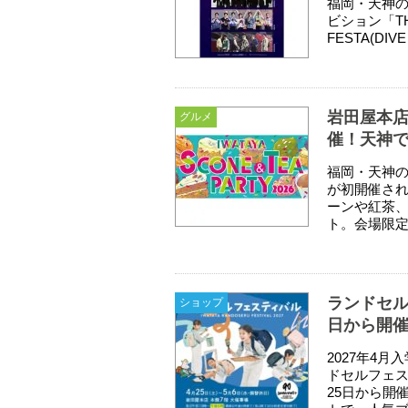
福岡・天神の
ビション「THE 
FESTA(DIVE
岩田屋本店
グルメ
催！天神で
福岡・天神の
が初開催され
ーンや紅茶
ト。会場限定
ランドセル
ショップ
日から開
2027年4
ドセルフェス
25日から開