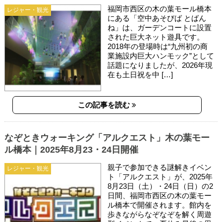
福岡市西区の木の葉モール橋本
レジャー・観光
にある「空中あそびば とばん
ね」は、ガーデンコートに設置
された巨大ネット遊具です。
2018年の登場時は“九州初の商
業施設内巨大ハンモック”として
話題になりましたが、2026年現
在も土日祝を中 […]
この記事を読む
なぞときウォーキング「アルクエスト」木の葉モー
ル橋本｜2025年8月23・24日開催
親子で参加できる謎解きイベン
レジャー・観光
ト「アルクエスト」が、2025年
8月23日（土）・24日（日）の2
日間、福岡市西区の木の葉モー
ル橋本で開催されます。館内を
歩きながらなぞなぞを解く周遊