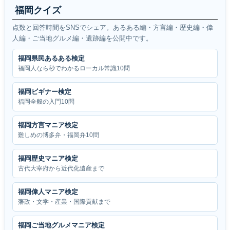
福岡クイズ
点数と回答時間をSNSでシェア。あるある編・方言編・歴史編・偉
人編・ご当地グルメ編・遺跡編を公開中です。
福岡県民あるある検定
福岡人なら秒でわかるローカル常識10問
福岡ビギナー検定
福岡全般の入門10問
福岡方言マニア検定
難しめの博多弁・福岡弁10問
福岡歴史マニア検定
古代大宰府から近代化遺産まで
福岡偉人マニア検定
藩政・文学・産業・国際貢献まで
福岡ご当地グルメマニア検定