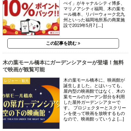
ぺイ」がキャナルシティ博多、
マリノアシティ福岡、木の葉モ
ール橋本、リバーウォーク北九
州といった福岡地所系の商業施
設で2019年5月7 […]
この記事を読む
木の葉モール橋本にガーデンシアターが登場！無料
で映画が観覧可能
木の葉モール橋本に、映画館が
レジャー・観光
誕生しました。とはいっても、
屋内型の映画館ではなく、木の
葉モールのガーデン部分を利用
した屋外ガーデンシアターで
す。 プロジェクターとスクリー
ンを使って映画を放映するもの
なので、映画館っていうよ […]