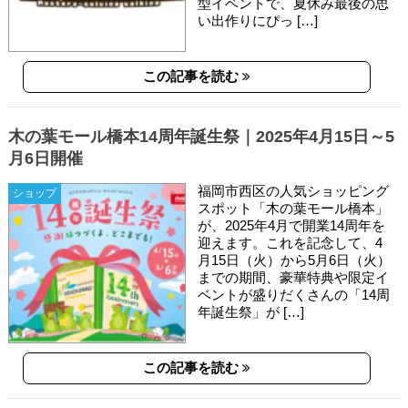
型イベントで、夏休み最後の思
い出作りにぴっ […]
この記事を読む
木の葉モール橋本14周年誕生祭｜2025年4月15日～5
月6日開催
福岡市西区の人気ショッピング
ショップ
スポット「木の葉モール橋本」
が、2025年4月で開業14周年を
迎えます。これを記念して、4
月15日（火）から5月6日（火）
までの期間、豪華特典や限定イ
ベントが盛りだくさんの「14周
年誕生祭」が […]
この記事を読む