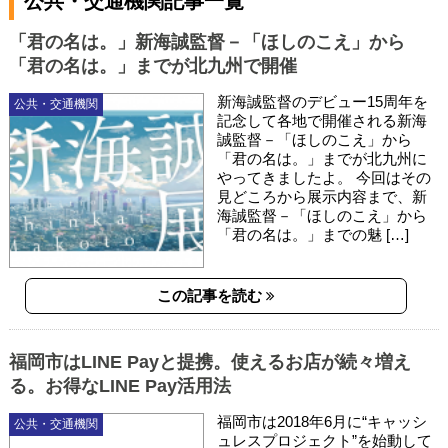
公共・交通機関記事一覧
「君の名は。」新海誠監督－「ほしのこえ」から
「君の名は。」までが北九州で開催
新海誠監督のデビュー15周年を
公共・交通機関
記念して各地で開催される新海
誠監督－「ほしのこえ」から
「君の名は。」までが北九州に
やってきましたよ。 今回はその
見どころから展示内容まで、新
海誠監督－「ほしのこえ」から
「君の名は。」までの魅 […]
この記事を読む
福岡市はLINE Payと提携。使えるお店が続々増え
る。お得なLINE Pay活用法
福岡市は2018年6月に“キャッシ
公共・交通機関
ュレスプロジェクト”を始動して