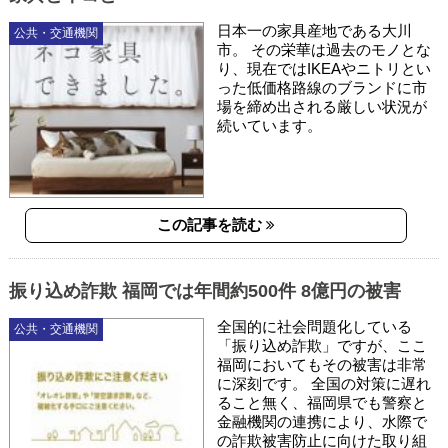
日本一の家具産地である大川
公共・交通機関
市。 その栄華は過去のモノとな
り、現在ではIKEAやニトリとい
った低価格路線のブランドに市
場を締め出される厳しい状況が
続いています。
この記事を読む
振り込め詐欺 福岡では年間約500件 8億円の被害
全国的に社会問題化している
公共・交通機関
「振り込め詐欺」ですが、ここ
福岡においてもその被害は非常
に深刻です。 全国の対策に遅れ
ること無く、福岡県でも警察と
金融機関の連携により、水際で
の詐欺被害防止に向けた取り組