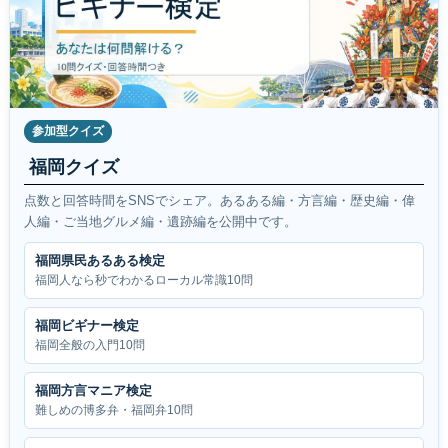
参加型クイズ
福岡クイズ
点数と回答時間をSNSでシェア。あるある編・方言編・歴史編・偉
人編・ご当地グルメ編・遺跡編を公開中です。
福岡県民あるある検定
福岡人なら秒でわかるローカル常識10問
福岡ビギナー検定
福岡全般の入門10問
福岡方言マニア検定
難しめの博多弁・福岡弁10問