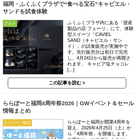
福岡・ふくふくプラザで“食べる宝石”キャビエル・
サンドを試食体験
ふくふくプラザ内にある「授産
グルメ
製品の店 フェーリ」にて、体験
型スイーツ「CAVIEL
SAND（キャビエル・サン
ド）」の試食販売が実施中で
す。先行販売分は初日で完売
し、4月24日から販売が再開さ
れます。 キャビア塩チョコレ
[…]
この記事を読む
ららぽーと福岡4周年祭2026｜GWイベント＆セール
情報まとめ
ららぽーと福岡が開業4周年を
レジャー・観光
迎え、2026年4月25日（土）か
ら「4周年祭」を開催します。