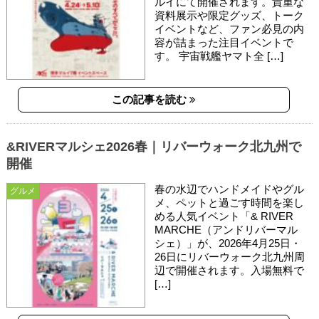
ルイにて開催されます。貴重な
資料展示や限定グッズ、トーク
イベントなど、ファン必見の内
容が詰まった注目イベントで
す。 宇宙戦艦ヤマト全 […]
この記事を読む
&RIVERマルシェ2026春｜リバーウォーク北九州で
開催
春の水辺でハンドメイドやグル
グルメ
メ、ペットと過ごす時間を楽し
める人気イベント「& RIVER
MARCHE（アンドリバーマル
シェ）」が、2026年4月25日・
26日にリバーウォーク北九州周
辺で開催されます。入場無料で
[…]