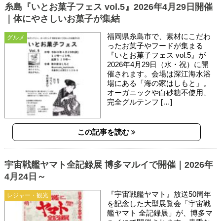
糸島『いとお菓子フェス vol.5』2026年4月29日開催
｜体にやさしいお菓子が集結
福岡県糸島市で、素材にこだわ
グルメ
ったお菓子やフードが集まる
『いとお菓子フェス vol.5』が
2026年4月29日（水・祝）に開
催されます。会場は深江海水浴
場にある「海の家はしもと」。
オーガニックや白砂糖不使用、
完全グルテンフ […]
この記事を読む
宇宙戦艦ヤマト全記録展 博多マルイで開催｜2026年
4月24日～
『宇宙戦艦ヤマト』放送50周年
レジャー・観光
を記念した大型展覧会「宇宙戦
艦ヤマト 全記録展」が、博多マ