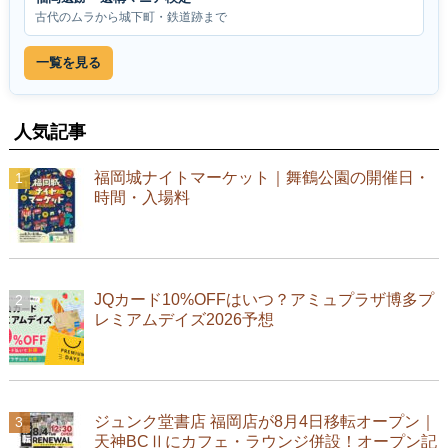
古代のムラから城下町・鉄道跡まで
一覧を見る
人気記事
福岡城ナイトマーケット｜舞鶴公園の開催日・
時間・入場料
JQカード10%OFFはいつ？アミュプラザ博多プ
レミアムデイズ2026予想
ジュンク堂書店 福岡店が8月4日移転オープン｜
天神BCⅡにカフェ・ラウンジ併設！オープン記