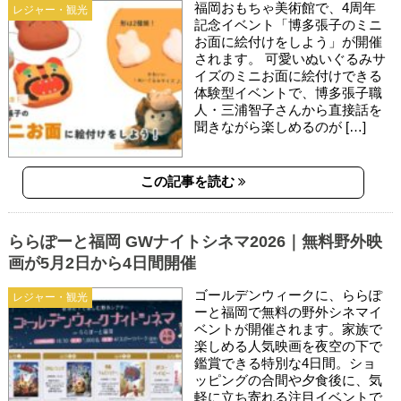
福岡おもちゃ美術館で、4周年
レジャー・観光
記念イベント「博多張子のミニ
お面に絵付けをしよう」が開催
されます。 可愛いぬいぐるみサ
イズのミニお面に絵付けできる
体験型イベントで、博多張子職
人・三浦智子さんから直接話を
聞きながら楽しめるのが […]
この記事を読む
ららぽーと福岡 GWナイトシネマ2026｜無料野外映
画が5月2日から4日間開催
ゴールデンウィークに、ららぽ
レジャー・観光
ーと福岡で無料の野外シネマイ
ベントが開催されます。家族で
楽しめる人気映画を夜空の下で
鑑賞できる特別な4日間。ショ
ッピングの合間や夕食後に、気
軽に立ち寄れる注目イベントで