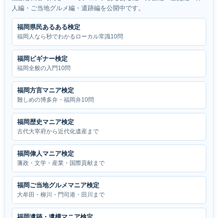
人編・ご当地グルメ編・遺跡編を公開中です。
福岡県民あるある検定
福岡人なら秒でわかるローカル常識10問
福岡ビギナー検定
福岡全般の入門10問
福岡方言マニア検定
難しめの博多弁・福岡弁10問
福岡歴史マニア検定
古代大宰府から近代化遺産まで
福岡偉人マニア検定
藩政・文学・産業・国際貢献まで
福岡ご当地グルメマニア検定
大牟田・柳川・門司港・田川まで
福岡遺跡・遺構マニア検定