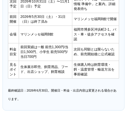
次回
2026年10月31日（土）〜11月1
情報 準備中」と案内。詳細
予定
日（日）予定
発表待ち
前回
2026年5月30日（土）・31日
マリンメッセ福岡B館で開催
開催
（日）は終了済み
福岡市博多区沖浜町2-1。バ
会場
マリンメッセ福岡B館
ス・車・徒歩アクセスを確
認
前回実績は一般 前売1,300円/当
料金
次回も同額とは限らないた
日1,500円、小学生 前売500円/
目安
め、前売開始後に公式確認
当日700円
見る
生体購入時は飼育環境・
生体展示即売、飼育用品、フー
ポイ
餌・温度管理・輸送方法を
ド、出店ショップ、飼育相談
ント
事前確認
最終確認日：2026年6月30日。開催日・料金・出店内容は変更される場合があ
ります。