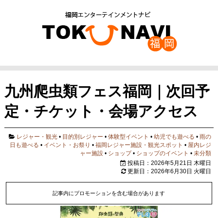
九州爬虫類フェス福岡｜次回予
定・チケット・会場アクセス
レジャー・観光
•
目的別レジャー
•
体験型イベント
•
幼児でも遊べる
•
雨の
日も遊べる
•
イベント・お祭り
•
福岡レジャー施設・観光スポット
•
屋内レジ
ャー施設
•
ショップ
•
ショップのイベント
•
未分類
投稿日：2026年5月21日 木曜日
更新日：2026年6月30日 火曜日
記事内にプロモーションを含む場合があります