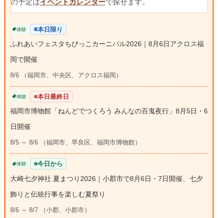
の予定は
イベントカレンダー
で探せます。
本日限り
体験
ふれあいフェスタちびっこカーニバル2026｜8月6日アクロス福
岡で開催
8/6 （福岡市、中央区、アクロス福岡）
本日最終日
体験
福岡市博物館「ねんどでつくろう みんなの百鬼夜行」8月5日・6
日開催
8/5 ～ 8/6 （福岡市、早良区、福岡市博物館）
今日から
体験
大崎七夕神社 夏まつり2026｜小郡市で8月6日・7日開催、七夕
飾りと伝統行事を楽しむ夏祭り
8/6 ～ 8/7 （小郡、小郡市）