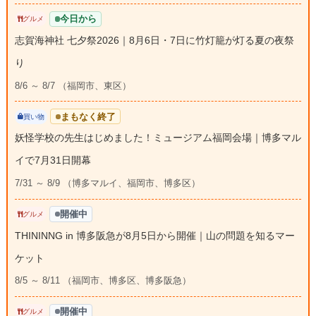
今日から
グルメ
志賀海神社 七夕祭2026｜8月6日・7日に竹灯籠が灯る夏の夜祭
り
8/6 ～ 8/7 （福岡市、東区）
まもなく終了
買い物
妖怪学校の先生はじめました！ミュージアム福岡会場｜博多マル
イで7月31日開幕
7/31 ～ 8/9 （博多マルイ、福岡市、博多区）
開催中
グルメ
THININNG in 博多阪急が8月5日から開催｜山の問題を知るマー
ケット
8/5 ～ 8/11 （福岡市、博多区、博多阪急）
開催中
グルメ