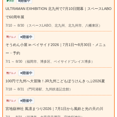
開催中
体験
ULTRAMAN EXHIBITION 北九州で7月10日開幕｜スペースLABO
で60周年展
7/10 ～ 8/30 （スペースLABO、北九州、北九州市、八幡東区）
開催中
グルメ
そうめん小屋 in ベイサイド2026｜7月1日〜8月30日・メニュ
ー・予約
7/1 ～ 8/30 （福岡市、博多区、ベイサイドプレイス博多）
開催中
グルメ
100円で九州へ大冒険！JR九州こどもぼうけんきっぷ2026夏
7/18 ～ 8/31 （門司港駅、九州鉄道記念館）
開催中
グルメ
宮地嶽神社 風凛まつり2026｜7月1日から風鈴と光の天の川