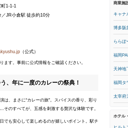
商業施
1-1-1
キャナ
分／JR小倉駅 徒歩約10分
博多阪
ららぽ
）
akyushu.jp
（公式）
福岡PA
ります。事前に公式情報をご確認ください。
天神地
会う、年に一度のカレーの祭典！
福岡タ
太宰府
演は、まさに“カレーの旅”。スパイスの香り、彩り
…そのすべてが、五感を刺激する贅沢な体験です。
ホテル
日でも安心して楽しめるのが嬉しいポイント。駅チ
ヒルト