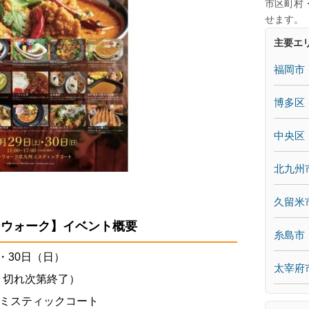
市区町村
せます。
主要エ
福岡市
博多区
中央区
北九州
久留米
バーウォーク】イベント概要
糸島市
）・30日（日）
太宰府
※売り切れ次第終了）
 ミスティックコート