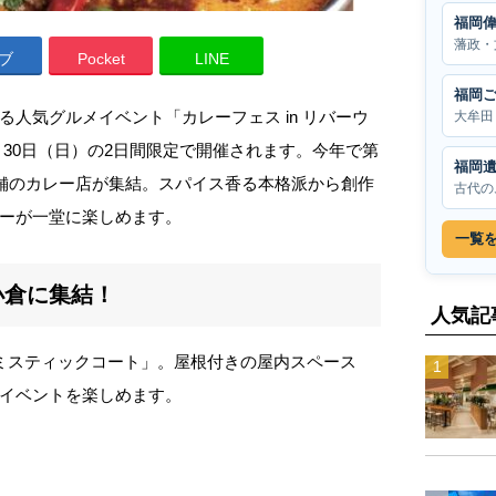
福岡
藩政・
ブ
Pocket
LINE
福岡
人気グルメイベント「カレーフェス in リバーウ
大牟田
）・30日（日）の2日間限定で開催されます。今年で第
福岡
店舗のカレー店が集結。スパイス香る本格派から創作
古代の
ーが一堂に楽しめます。
一覧
小倉に集結！
人気記
ミスティックコート」。屋根付きの屋内スペース
イベントを楽しめます。