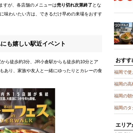
されますが、各店舗のメニューは
売り切れ次第終了
とな
に味わいたい方は、できるだけ早めの来場をおすす
れにも嬉しい駅近イベント
おすす
から徒歩約3分、JR小倉駅からも徒歩約10分とア
もあり、家族や友人と一緒にゆったりとカレーの食
福岡で使
福岡の高
福岡の朝
福岡のタ
エリア