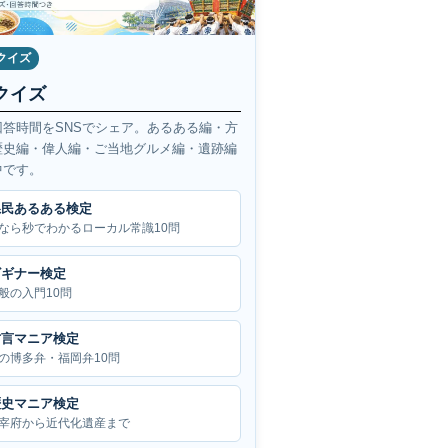
クイズ
クイズ
回答時間をSNSでシェア。あるある編・方
歴史編・偉人編・ご当地グルメ編・遺跡編
中です。
県民あるある検定
なら秒でわかるローカル常識10問
ビギナー検定
般の入門10問
方言マニア検定
の博多弁・福岡弁10問
歴史マニア検定
宰府から近代化遺産まで