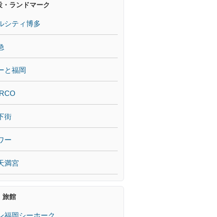
設・ランドマーク
ルシティ博多
急
ーと福岡
RCO
下街
ワー
天満宮
・旅館
ン福岡シーホーク