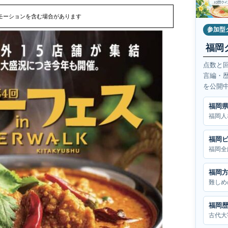
モーションを含む場合があります
参加型
福岡
点数と
言編・
を公開
福岡
福岡人
福岡
福岡全
福岡
難しめ
福岡
古代大