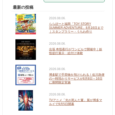
最新の投稿
2026.08.06.
ららぽーと福岡「TOY STORY
SUMMER ADVENTURE」8月16日まで
｜スタンプラリー・うちわ作り
2026.08.06.
出張 奇怪夜行がワンビルで開催中｜妖
怪提灯展示・絵付け体験
2026.08.06.
博多駅で手荷物を預けられる！佐川急便
の一時預かりサービスが8月8日～16日
に期間限定実施
2026.08.06.
TVアニメ「光が死んだ夏」展が博多マ
ルイで9月5日開幕