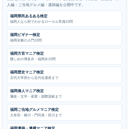
人編・ご当地グルメ編・遺跡編を公開中です。
福岡県民あるある検定
福岡人なら秒でわかるローカル常識10問
福岡ビギナー検定
福岡全般の入門10問
福岡方言マニア検定
難しめの博多弁・福岡弁10問
福岡歴史マニア検定
古代大宰府から近代化遺産まで
福岡偉人マニア検定
藩政・文学・産業・国際貢献まで
福岡ご当地グルメマニア検定
大牟田・柳川・門司港・田川まで
福岡遺跡・遺構マニア検定