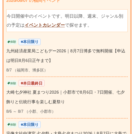
2026/08/07 の福岡イベント
今日開催中のイベントです。明日以降、週末、ジャンル別
の予定は
イベントカレンダー
で探せます。
本日限り
体験
九州経済産業局こどもデー2026｜8月7日博多で無料開催【申込
は明日8月6日正午まで】
8/7 （福岡市、博多区）
本日最終日
体験
大崎七夕神社 夏まつり2026｜小郡市で8月6日・7日開催、七夕
飾りと伝統行事を楽しむ夏祭り
8/6 ～ 8/7 （小郡、小郡市）
本日限り
体験
宗像大社中津宮 七夕祭・大島七夕まつり2026｜8月7日に大島で