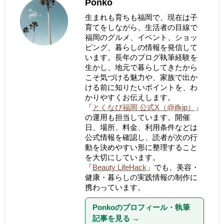
Ponko
生まれも育ちも福岡で、現在は子
育てをしながら、生活者の目線で
福岡のグルメ、イベント、ショッ
ピング、暮らしの情報を発信して
います。長年のブログ執筆経験を
生かし、地元で暮らしてきたから
こそ気づける魅力や、家族で出か
ける前に知りたいポイントを、わ
かりやすくお伝えします。
「
とくなび福岡 公式X（@ifkjp）
」
の運用も担当しています。開催
日、場所、料金、利用条件などは
公式情報を確認し、読者が次の行
動を決めやすい形に整理すること
を大切にしています。
「
Beauty LifeHack
」でも、美容・
健康・暮らしの実践情報の制作に
携わっています。
Ponkoのプロフィール・執筆
記事を見る
→