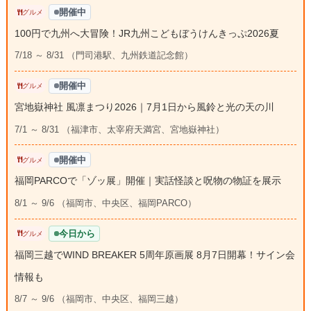
開催中
グルメ
100円で九州へ大冒険！JR九州こどもぼうけんきっぷ2026夏
7/18 ～ 8/31 （門司港駅、九州鉄道記念館）
開催中
グルメ
宮地嶽神社 風凛まつり2026｜7月1日から風鈴と光の天の川
7/1 ～ 8/31 （福津市、太宰府天満宮、宮地嶽神社）
開催中
グルメ
福岡PARCOで「ゾッ展」開催｜実話怪談と呪物の物証を展示
8/1 ～ 9/6 （福岡市、中央区、福岡PARCO）
今日から
グルメ
福岡三越でWIND BREAKER 5周年原画展 8月7日開幕！サイン会
情報も
8/7 ～ 9/6 （福岡市、中央区、福岡三越）