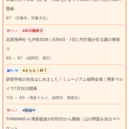
開催
8/7 （宗像市、宗像大社）
本日最終日
グルメ
志賀海神社 七夕祭2026｜8月6日・7日に竹灯籠が灯る夏の夜祭
り
8/6 ～ 8/7 （福岡市、東区）
まもなく終了
買い物
妖怪学校の先生はじめました！ミュージアム福岡会場｜博多マル
イで7月31日開幕
7/31 ～ 8/9 （博多マルイ、福岡市、博多区）
開催中
グルメ
THININNG in 博多阪急が8月5日から開催｜山の問題を知るマー
ケット