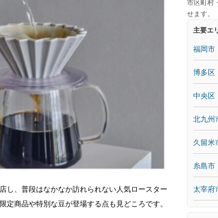
市区町村
せます。
主要エ
福岡市
博多区
中央区
北九州
久留米
糸島市
太宰府
店し、普段はなかなか訪れられない人気ロースター
限定商品や特別な豆が登場する点も見どころです。