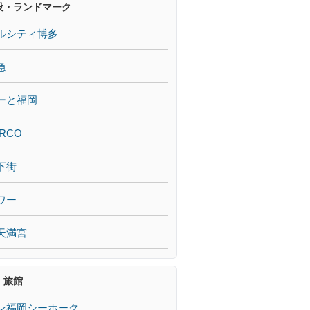
設・ランドマーク
ルシティ博多
急
ーと福岡
RCO
下街
ワー
天満宮
・旅館
ン福岡シーホーク