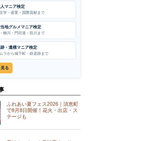
偉人マニア検定
文学・産業・国際貢献まで
ご当地グルメマニア検定
・柳川・門司港・田川まで
遺跡・遺構マニア検定
ムラから城下町・鉄道跡まで
を見る
事
ふれあい夏フェス2026｜須恵町
で8月8日開催！花火・出店・ス
テージも