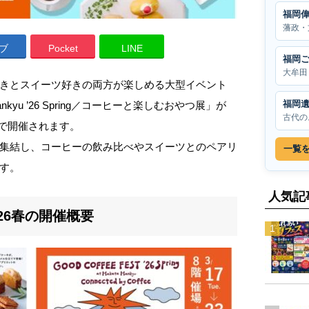
福岡
藩政・
ブ
Pocket
LINE
福岡
大牟田
きとスイーツ好きの両方が楽しめる大型イベント
福岡
 Hankyu ’26 Spring／コーヒーと楽しむおやつ展」が
古代の
）まで開催されます。
集結し、コーヒーの飲み比べやスイーツとのペアリ
一覧
す。
人気記
2026春の開催概要