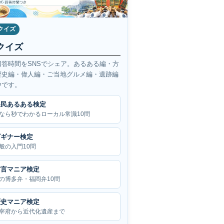
クイズ
クイズ
回答時間をSNSでシェア。あるある編・方
歴史編・偉人編・ご当地グルメ編・遺跡編
中です。
県民あるある検定
なら秒でわかるローカル常識10問
ビギナー検定
般の入門10問
方言マニア検定
の博多弁・福岡弁10問
歴史マニア検定
宰府から近代化遺産まで