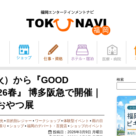
（火）から『GOOD
検索
 2026春』 博多阪急で開催｜
おやつ展
光
•
目的別レジャー
•
ワークショップ
•
体験型イベント
•
雨の日
祭り
•
ショップ
•
福岡のデパート・百貨店
•
ショップのイベント
投稿日：2026年3月9日 月曜日