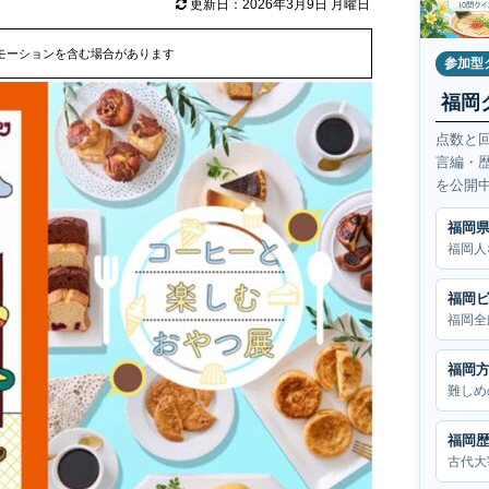
更新日：2026年3月9日 月曜日
モーションを含む場合があります
参加型
福岡
点数と
言編・
を公開
福岡
福岡人
福岡
福岡全
福岡
難しめ
福岡
古代大