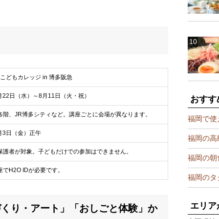
U こどもカレッジ in 博多阪急
7月22日（水）～8月11日（火・祝）
おすす
各階、JR博多シティなど。講座ごとに会場が異なります。
福岡で使
7月3日（金）正午
福岡の高
保護者が対象。子どもだけでの参加はできません。
福岡の朝
でH2O IDが必要です。
福岡のタ
エリア
づくり・アート」「おしごと体験」か