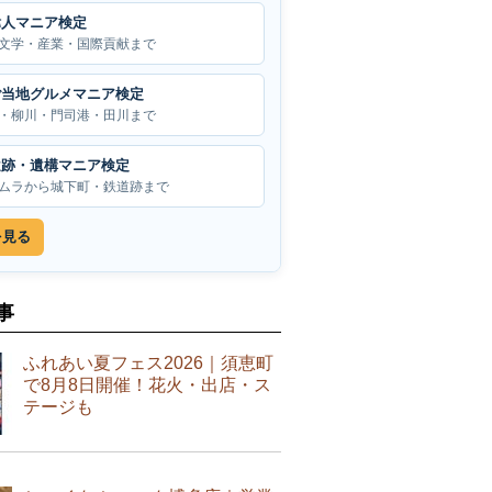
偉人マニア検定
文学・産業・国際貢献まで
ご当地グルメマニア検定
・柳川・門司港・田川まで
遺跡・遺構マニア検定
ムラから城下町・鉄道跡まで
を見る
事
ふれあい夏フェス2026｜須恵町
で8月8日開催！花火・出店・ス
テージも