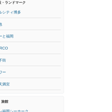
設・ランドマーク
ルシティ博多
急
ーと福岡
RCO
下街
ワー
天満宮
・旅館
ン福岡シーホーク