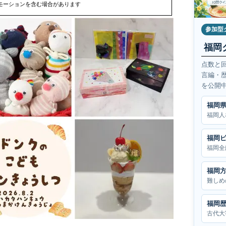
モーションを含む場合があります
参加型
福岡
点数と
言編・
を公開
福岡
福岡人
福岡
福岡全
福岡
難しめ
福岡
古代大