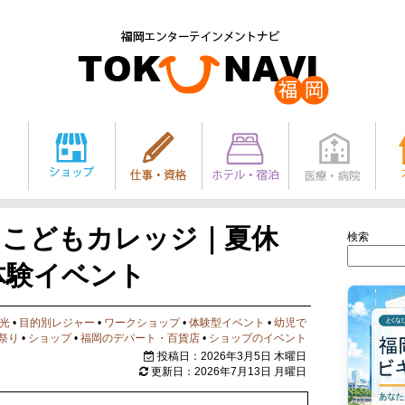
YUこどもカレッジ｜夏休
検索
体験イベント
光
•
目的別レジャー
•
ワークショップ
•
体験型イベント
•
幼児で
祭り
•
ショップ
•
福岡のデパート・百貨店
•
ショップのイベント
投稿日：2026年3月5日 木曜日
更新日：2026年7月13日 月曜日