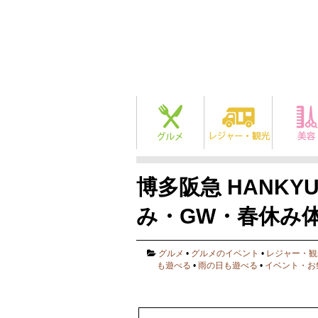
博多阪急 HANK
み・GW・春休み
グルメ
•
グルメのイベント
•
レジャー・観
も遊べる
•
雨の日も遊べる
•
イベント・お