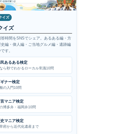
クイズ
クイズ
回答時間をSNSでシェア。あるある編・方
歴史編・偉人編・ご当地グルメ編・遺跡編
中です。
県民あるある検定
なら秒でわかるローカル常識10問
ビギナー検定
般の入門10問
方言マニア検定
の博多弁・福岡弁10問
歴史マニア検定
宰府から近代化遺産まで