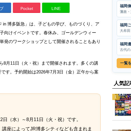
福岡
ブ
Pocket
LINE
藩政・
ジ in 博多阪急」は、子どもの学び、ものづくり、ア
福岡
大牟田
子向けイベントです。春休み、ゴールデンウィー
単発のワークショップとして開催されることもあり
福岡
古代の
水）から8月11日（火・祝）まで開催されます。多くの講
一覧
要です。予約開始は2026年7月3日（金）正午から案
人気記
月22日（水）～8月11日（火・祝）です。
、講座によってJR博多シティなども含まれま