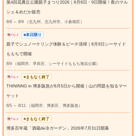
第4回花農丘公園親子まつり2026｜8月8日・9日開催！夜のマル
シェ＆めだか販売
8/8 ～ 8/9 （北九州、北九州市、小倉南区）
本日限り
グルメ
親子でシュノーケリング体験＆ビーチ清掃｜8月9日シーサイド
ももちで開催
8/9 （福岡市、早良区、シーサイドももち海浜公園）
まもなく終了
グルメ
THININNG in 博多阪急が8月5日から開催｜山の問題を知るマー
ケット
8/5 ～ 8/11 （福岡市、博多区、博多阪急）
まもなく終了
グルメ
博多百年蔵「酒蔵de冷ガーデン」2026年7月31日開幕