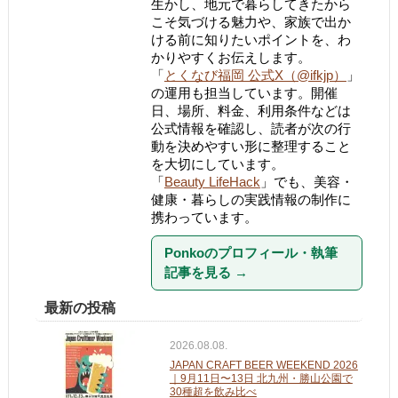
生かし、地元で暮らしてきたから
こそ気づける魅力や、家族で出か
ける前に知りたいポイントを、わ
かりやすくお伝えします。
「
とくなび福岡 公式X（@ifkjp）
」
の運用も担当しています。開催
日、場所、料金、利用条件などは
公式情報を確認し、読者が次の行
動を決めやすい形に整理すること
を大切にしています。
「
Beauty LifeHack
」でも、美容・
健康・暮らしの実践情報の制作に
携わっています。
Ponkoのプロフィール・執筆
記事を見る
→
最新の投稿
2026.08.08.
JAPAN CRAFT BEER WEEKEND 2026
｜9月11日〜13日 北九州・勝山公園で
30種超を飲み比べ