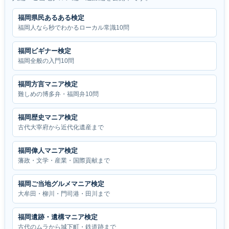
福岡県民あるある検定
福岡人なら秒でわかるローカル常識10問
福岡ビギナー検定
福岡全般の入門10問
福岡方言マニア検定
難しめの博多弁・福岡弁10問
福岡歴史マニア検定
古代大宰府から近代化遺産まで
福岡偉人マニア検定
藩政・文学・産業・国際貢献まで
福岡ご当地グルメマニア検定
大牟田・柳川・門司港・田川まで
福岡遺跡・遺構マニア検定
古代のムラから城下町・鉄道跡まで