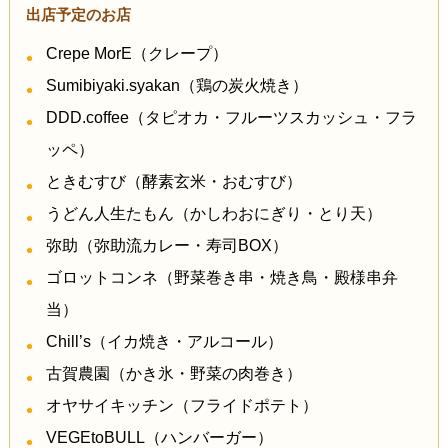
出店予定のお店
Crepe MorE（クレープ）
Sumibiyaki.syakan（鶏の炭火焼き）
DDD.coffee（タピオカ・フルーツスカッシュ・フラ
ッペ）
ときむすび（酵素玄米・おむすび）
うどん人生たもん（かしわおにぎり・とり天）
弥助（弥助流カレー・寿司BOX）
ゴロットコンネ（野菜巻き串・焼き鳥・殿様串弁
当）
Chill’s（イカ焼き・アルコール）
古賀農園（かき氷・野菜の肉巻き）
オヤサイキッチン（フライドポテト）
VEGEtoBULL（ハンバーガー）