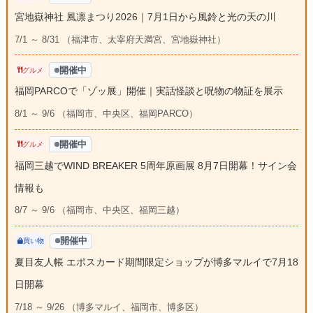
宮地嶽神社 風凛まつり2026｜7月1日から風鈴と光の天の川
7/1 ～ 8/31 （福津市、太宰府天満宮、宮地嶽神社）
開催中
グルメ
福岡PARCOで「ゾッ展」開催｜実話怪談と呪物の物証を展示
8/1 ～ 9/6 （福岡市、中央区、福岡PARCO）
開催中
グルメ
福岡三越でWIND BREAKER 5周年原画展 8月7日開幕！サイン会
情報も
8/7 ～ 9/6 （福岡市、中央区、福岡三越）
開催中
買い物
夏目友人帳 エポスカード期間限定ショップが博多マルイで7月18
日開幕
7/18 ～ 9/26 （博多マルイ、福岡市、博多区）