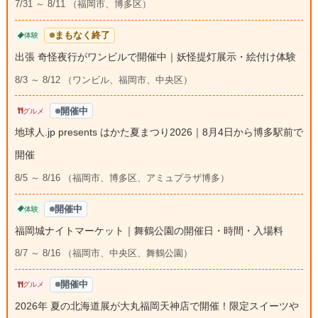
7/31 ～ 8/11 （福岡市、博多区）
まもなく終了
体験
出張 奇怪夜行がワンビルで開催中｜妖怪提灯展示・絵付け体験
8/3 ～ 8/12 （ワンビル、福岡市、中央区）
開催中
グルメ
地球人.jp presents はかた夏まつり2026｜8月4日から博多駅前で
開催
8/5 ～ 8/16 （福岡市、博多区、アミュプラザ博多）
開催中
体験
福岡城ナイトマーケット｜舞鶴公園の開催日・時間・入場料
8/7 ～ 8/16 （福岡市、中央区、舞鶴公園）
開催中
グルメ
2026年 夏の北海道展が大丸福岡天神店で開催！限定スイーツや