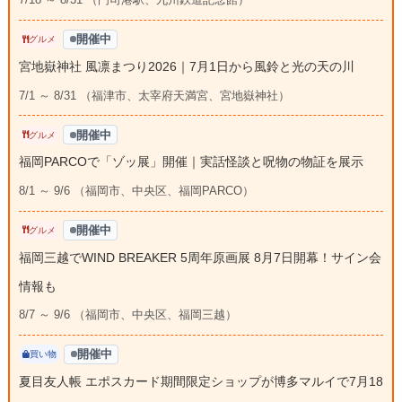
開催中
グルメ
宮地嶽神社 風凛まつり2026｜7月1日から風鈴と光の天の川
7/1 ～ 8/31 （福津市、太宰府天満宮、宮地嶽神社）
開催中
グルメ
福岡PARCOで「ゾッ展」開催｜実話怪談と呪物の物証を展示
8/1 ～ 9/6 （福岡市、中央区、福岡PARCO）
開催中
グルメ
福岡三越でWIND BREAKER 5周年原画展 8月7日開幕！サイン会
情報も
8/7 ～ 9/6 （福岡市、中央区、福岡三越）
開催中
買い物
夏目友人帳 エポスカード期間限定ショップが博多マルイで7月18