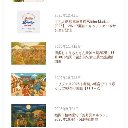
2025年12月2日
【九大伊都 蔦屋書店 Winter Market
2025】12/6・7開催！キッチンカーやサ
ンタも登場
2025年11月12日
博多じょうもんさん天神市場2025｜11
月30日福岡市役所前で食と農の感謝祭
開催
2025年10月28日
トリフェス2025｜鳥飼八幡宮で“トリ尽
くし”の秋祭り開催【11/1～2】
2025年9月24日
福岡市植物園で「お月見マルシェ」
2025年10月4・5日特別開催