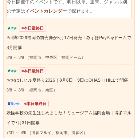
今日開催中のイベントです。明日以降、週末、ジャンル別
の予定は
イベントカレンダー
で探せます。
本日最終日
体験
Pet博2026福岡の前売券が5月17日発売！みずほPayPayドームで
8月開催
8/8 ～ 8/9 （福岡市、中央区、福岡ドーム）
本日最終日
体験
おおはしヒル夏祭り2026｜8月8日・9日にOHASHI HILLで開催
8/8 ～ 8/9 （福岡市、南区）
本日最終日
買い物
妖怪学校の先生はじめました！ミュージアム福岡会場｜博多マル
イで7月31日開幕
7/31 ～ 8/9 （博多マルイ、福岡市、博多区）