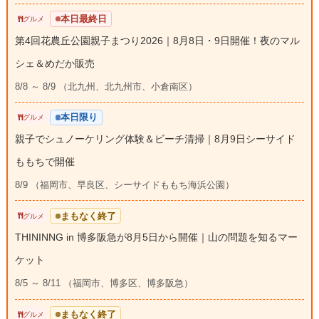
本日最終日
グルメ
第4回花農丘公園親子まつり2026｜8月8日・9日開催！夜のマル
シェ＆めだか販売
8/8 ～ 8/9 （北九州、北九州市、小倉南区）
本日限り
グルメ
親子でシュノーケリング体験＆ビーチ清掃｜8月9日シーサイド
ももちで開催
8/9 （福岡市、早良区、シーサイドももち海浜公園）
まもなく終了
グルメ
THININNG in 博多阪急が8月5日から開催｜山の問題を知るマー
ケット
8/5 ～ 8/11 （福岡市、博多区、博多阪急）
まもなく終了
グルメ