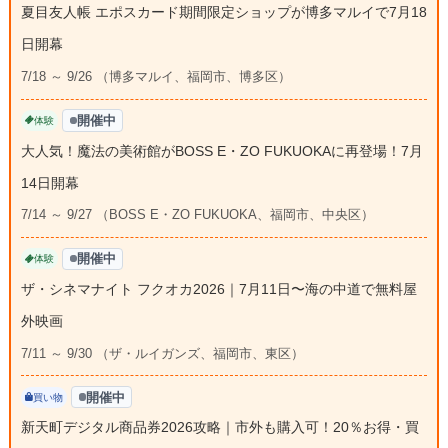
夏目友人帳 エポスカード期間限定ショップが博多マルイで7月18
日開幕
7/18 ～ 9/26 （博多マルイ、福岡市、博多区）
開催中
体験
大人気！魔法の美術館がBOSS E・ZO FUKUOKAに再登場！7月
14日開幕
7/14 ～ 9/27 （BOSS E・ZO FUKUOKA、福岡市、中央区）
開催中
体験
ザ・シネマナイト フクオカ2026｜7月11日〜海の中道で無料屋
外映画
7/11 ～ 9/30 （ザ・ルイガンズ、福岡市、東区）
開催中
買い物
新天町デジタル商品券2026攻略｜市外も購入可！20％お得・買