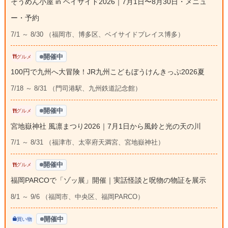
そうめん小屋 in ベイサイド2026｜7月1日〜8月30日・メニュ
ー・予約
7/1 ～ 8/30 （福岡市、博多区、ベイサイドプレイス博多）
開催中
グルメ
100円で九州へ大冒険！JR九州こどもぼうけんきっぷ2026夏
7/18 ～ 8/31 （門司港駅、九州鉄道記念館）
開催中
グルメ
宮地嶽神社 風凛まつり2026｜7月1日から風鈴と光の天の川
7/1 ～ 8/31 （福津市、太宰府天満宮、宮地嶽神社）
開催中
グルメ
福岡PARCOで「ゾッ展」開催｜実話怪談と呪物の物証を展示
8/1 ～ 9/6 （福岡市、中央区、福岡PARCO）
開催中
買い物