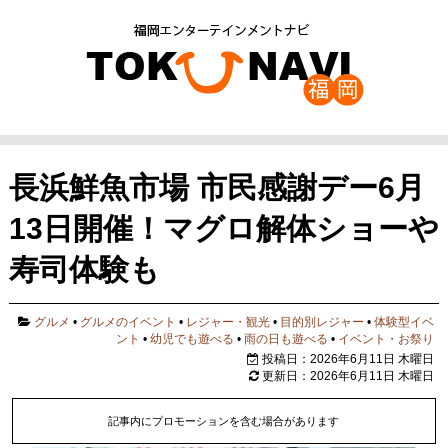
長浜鮮魚市場 市民感謝デー6月
13日開催！マグロ解体ショーや
寿司体験も
グルメ
•
グルメのイベント
•
レジャー・観光
•
目的別レジャー
•
体験型イベ
ント
•
幼児でも遊べる
•
雨の日も遊べる
•
イベント・お祭り
投稿日：2026年6月11日 木曜日
更新日：2026年6月11日 木曜日
記事内にプロモーションを含む場合があります