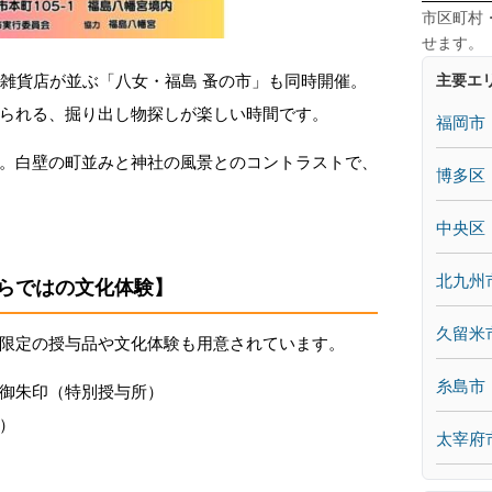
市区町村
せます。
主要エ
・雑貨店が並ぶ「八女・福島 蚤の市」も同時開催。
られる、掘り出し物探しが楽しい時間です。
福岡市
。白壁の町並みと神社の風景とのコントラストで、
博多区
中央区
北九州
らではの文化体験】
久留米
限定の授与品や文化体験も用意されています。
糸島市
御朱印（特別授与所）
）
太宰府