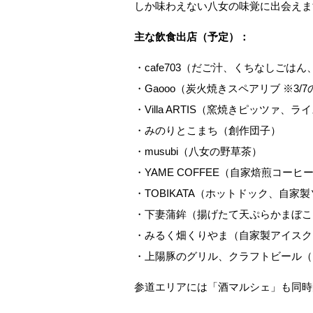
しか味わえない八女の味覚に出会えま
主な飲食出店（予定）：
・cafe703（だご汁、くちなしごは
・Gaooo（炭火焼きスペアリブ ※3/
・Villa ARTIS（窯焼きピッツァ、
・みのりとこまち（創作団子）
・musubi（八女の野草茶）
・YAME COFFEE（自家焙煎コーヒ
・TOBIKATA（ホットドック、自家製
・下妻蒲鉾（揚げたて天ぷらかまぼこ
・みるく畑くりやま（自家製アイスク
・上陽豚のグリル、クラフトビール（
参道エリアには「酒マルシェ」も同時