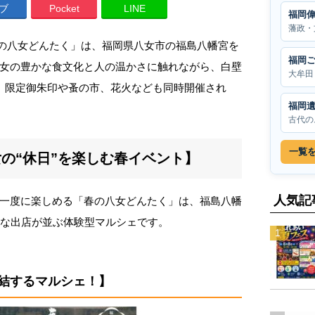
ブ
Pocket
LINE
福岡
藩政・
「春の八女どんたく」は、福岡県八女市の福島八幡宮を
福岡
女の豊かな食文化と人の温かさに触れながら、白壁
大牟田
。限定御朱印や蚤の市、花火なども同時開催され
福岡
古代の
一覧
の“休日”を楽しむ春イベント】
人気記
一度に楽しめる「春の八女どんたく」は、福島八幡
かな出店が並ぶ体験型マルシェです。
結するマルシェ！】