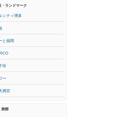
設・ランドマーク
ルシティ博多
急
ーと福岡
RCO
下街
ワー
天満宮
・旅館