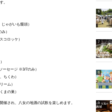
す。
ん、じゃがいも饅頭）
7のみ）
ライスコロッケ）
ー）
ソーセージ ※3/7のみ）
、ちくわ）
リーム）
くまの巣）
開催され、八女の地酒の試飲を楽しめます。