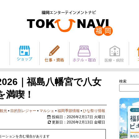
026｜福島八幡宮で八女
検索
を満喫！
観光
•
目的別レジャー
•
マルシェ
•
福岡季節情報
•
ひな祭り情報
投稿日：2026年2月17日 火曜日
更新日：2026年2月13日 金曜日
モーションを含む場合があります