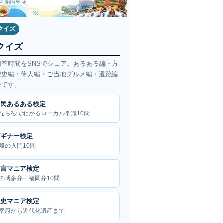
クイズ
クイズ
回答時間をSNSでシェア。あるある編・方
歴史編・偉人編・ご当地グルメ編・遺跡編
中です。
県民あるある検定
なら秒でわかるローカル常識10問
ビギナー検定
般の入門10問
方言マニア検定
の博多弁・福岡弁10問
歴史マニア検定
宰府から近代化遺産まで