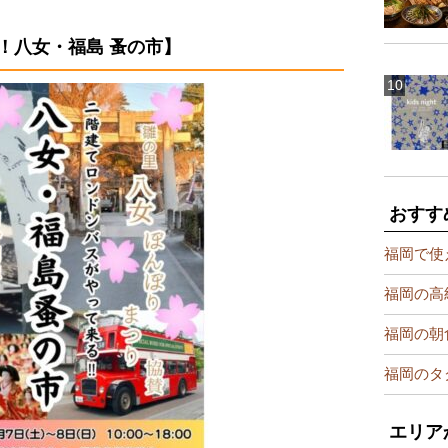
！八女・福島 蚤の市】
おすす
福岡で使
福岡の高
福岡の朝
福岡のタ
エリア