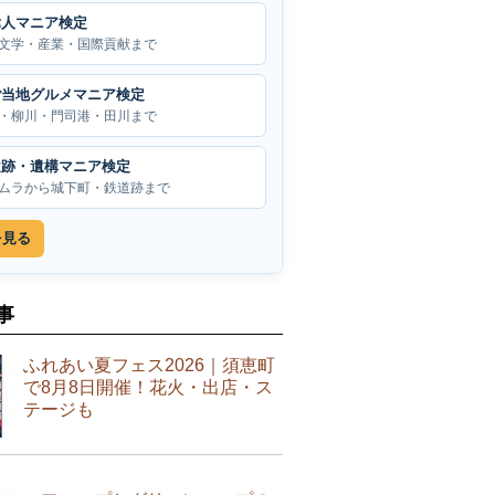
偉人マニア検定
文学・産業・国際貢献まで
ご当地グルメマニア検定
・柳川・門司港・田川まで
遺跡・遺構マニア検定
ムラから城下町・鉄道跡まで
を見る
事
ふれあい夏フェス2026｜須恵町
で8月8日開催！花火・出店・ス
テージも