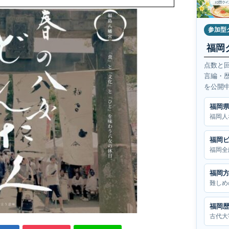
参加型
福岡
点数と
言編・
を公開
福岡
福岡人
福岡
福岡全
福岡
難しめ
福岡
古代大