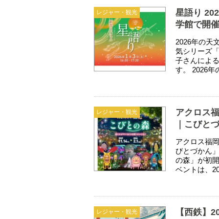
星語り 2
レジャー・観光
学館で開
2026年の
気シリーズ「S
子さんによ
す。 2026
アクロス福
レジャー・観光
｜こびと
アクロス福岡
びとづかん
の森」が初
ベントは、20
【西鉄】2
レジャー・観光