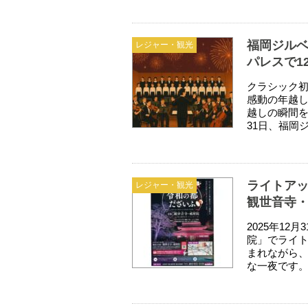
福岡ジルベ
レジャー・観光
パレスで1
クラシック
感動の年越し
越しの瞬間を
31日、福岡
ライトアッ
レジャー・観光
観世音寺
2025年1
院」でライ
まれながら
な一夜です。