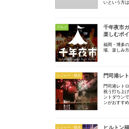
いという方
千年夜市ガ
グルメ
楽しむポ
福岡・博多の
場、楽しみ
門司港レト
レジャー・観光
門司港レト
祝う打ち上
ントダウン
ンがおすす
ヒルトン
レジャー・観光