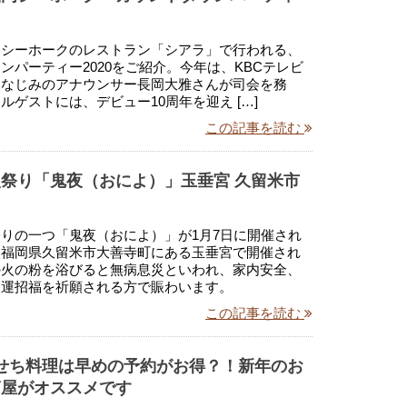
岡シーホークのレストラン「シアラ」で行われる、
ンパーティー2020をご紹介。今年は、KBCテレビ
おなじみのアナウンサー長岡大雅さんが司会を務
ルゲストには、デビュー10周年を迎え […]
この記事を読む
祭り「鬼夜（おによ）」玉垂宮 久留米市
りの一つ「鬼夜（おによ）」が1月7日に開催され
は福岡県久留米市大善寺町にある玉垂宮で開催され
の火の粉を浴びると無病息災といわれ、家内安全、
開運招福を祈願される方で賑わいます。
この記事を読む
 おせち料理は早めの予約がお得？！新年のお
筒屋がオススメです