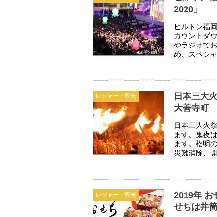
2020」
ヒルトン福
カウントダウ
やラジオで
め、スペシャ
日本三大火
レジャー・観光
大善寺町
日本三大火祭
ます。鬼夜
ます。松明
災難消除、
2019年
レジャー・観光
せちは井