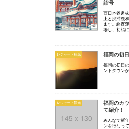
詣号
西日本鉄道
上と渋滞緩
ます。終夜運
場し、初詣
福岡の初日
レジャー・観光
福岡の初日
ントダウン
福岡のカウ
レジャー・観光
て紹介！
みんなで新
ンを行なっ