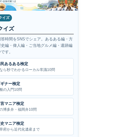
クイズ
クイズ
回答時間をSNSでシェア。あるある編・方
歴史編・偉人編・ご当地グルメ編・遺跡編
中です。
県民あるある検定
なら秒でわかるローカル常識10問
ビギナー検定
般の入門10問
方言マニア検定
の博多弁・福岡弁10問
歴史マニア検定
宰府から近代化遺産まで