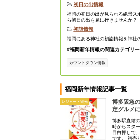
初日の出情報
福岡の初日の出が見られる絶景ス
ら初日の出を見に行きませんか？
初詣情報
福岡にある神社の初詣情報を神社
#福岡新年情報の関連カテゴリー
カウントダウン情報
福岡新年情報記事一覧
博多阪急の
レジャー・観光
定グルメ
博多駅直結の
時からスタ
目白押しで
です。 初売