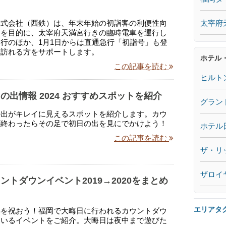
太宰府
株式会社（西鉄）は、年末年始の初詣客の利便性向
和を目的に、太宰府天満宮行きの臨時電車を運行し
行のほか、1月1日からは直通急行「初詣号」も登
に訪れる方をサポートします。
ホテル
この記事を読む
ヒルト
の出情報 2024 おすすめスポットを紹介
グラン
の出がキレイに見えるスポットを紹介します。カウ
が終わったらその足で初日の出を見にでかけよう！
ホテル
この記事を読む
ザ・リ
ザロイ
ントダウンイベント2019→2020をまとめ
エリアタ
年を祝おう！福岡で大晦日に行われるカウントダウ
ているイベントをご紹介。大晦日は夜中まで遊びた