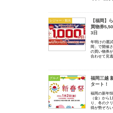
【福岡】ら
レジャー・観光
買物券5,5
3日
年明けの運
岡」で開催され
の買い物券が
合わせて見逃
福岡三越 
グルメ
タート！
福岡の新年恒
（金）から1
り、冬のク
得が勢ぞろい