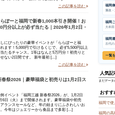
福岡
この記事を読む
藩政・
らぽーと福岡で新春1,000本引き開催！お
福岡
00円分以上が必ず当たる｜2026年1月2日・
大牟田
福岡
試しにぴったりの豪華イベントが「ららぽーと福
古代の
ます！5,000円で引けるくじで、必ず5,500円以上
当たるチャンス。1等はなんと5万円分！初売りと
一覧
せない2日間です。 新年最初 […]
この記事を読む
人気記
新春祭2026｜豪華福袋と初売りは1月2日ス
まだデータ
おすす
例イベント「福岡三越 新春祭2026」が、1月2日
月6日（火）まで開催されます。豪華福袋や初売
福岡で使
リアランスセールなど、年の始まりにふさわしいお
。今年はジュエリーから食品まで多彩 […]
福岡の高