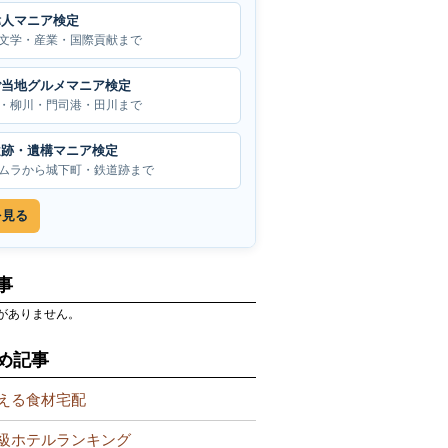
偉人マニア検定
文学・産業・国際貢献まで
ご当地グルメマニア検定
・柳川・門司港・田川まで
遺跡・遺構マニア検定
ムラから城下町・鉄道跡まで
を見る
事
がありません。
め記事
える食材宅配
級ホテルランキング