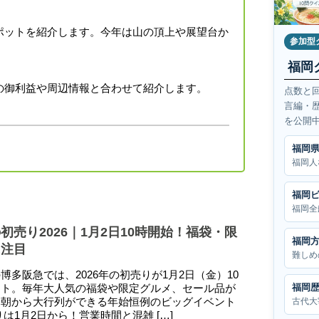
ポットを紹介します。今年は山の頂上や展望台か
参加型
福岡
の御利益や周辺情報と合わせて紹介します。
点数と
言編・
を公開
福岡
福岡人
福岡
福岡全
初売り2026｜1月2日10時開始！福袋・限
福岡
に注目
難しめ
博多阪急では、2026年の初売りが1月2日（金）10
福岡
ート。毎年大人気の福袋や限定グルメ、セール品が
、朝から大行列ができる年始恒例のビッグイベント
古代大
りは1月2日から！営業時間と混雑 […]