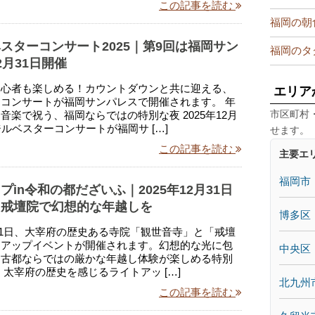
この記事を読む
福岡の朝
スターコンサート2025｜第9回は福岡サン
福岡のタ
2月31日開催
初心者も楽しめる！カウントダウンと共に迎える、
エリア
コンサートが福岡サンパレスで開催されます。 年
市区町村
音楽で祝う、福岡ならではの特別な夜 2025年12月
ジルベスターコンサートが福岡サ […]
せます。
この記事を読む
主要エ
福岡市
プin令和の都だざいふ｜2025年12月31日
・戒壇院で幻想的な年越しを
博多区
2月31日、大宰府の歴史ある寺院「観世音寺」と「戒壇
トアップイベントが開催されます。幻想的な光に包
中央区
、古都ならではの厳かな年越し体験が楽しめる特別
 太宰府の歴史を感じるライトアッ […]
北九州
この記事を読む