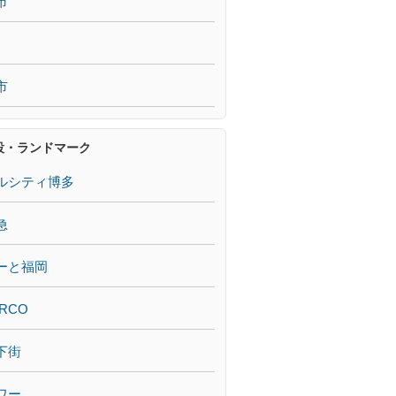
市
市
設・ランドマーク
ルシティ博多
急
ーと福岡
RCO
下街
ワー