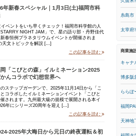
久留米
026年新春スペシャル｜1月3日(土)福岡市科
催
糸島市
天文イベントをいち早くチェック！福岡市科学館の人
太宰府
TARRY NIGHT JAM」で、星の語り部・丹野佳代
る新春恒例プラネタリウムイベントが開催されま
年の天文トピックを解説 […]
商業施
この記事を読む
キャナ
岡「こびとの森」イルミネーション2025
づかんコラボで幻想世界へ
博多阪
のステップガーデンで、2025年11月14日から「こ
ららぽ
」とコラボしたイルミネーションイベント「こびと
開催されます。九州最大級の規模で展開される本イ
26年にシリーズ20周年を迎え […]
福岡PA
この記事を読む
天神地
024-2025年大晦日から元日の終夜運転＆初
福岡タ