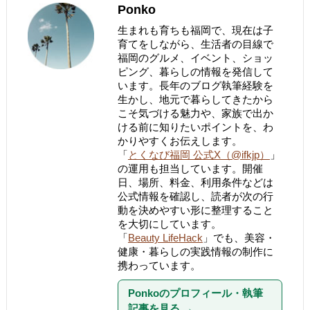
Ponko
生まれも育ちも福岡で、現在は子
育てをしながら、生活者の目線で
福岡のグルメ、イベント、ショッ
ピング、暮らしの情報を発信して
います。長年のブログ執筆経験を
生かし、地元で暮らしてきたから
こそ気づける魅力や、家族で出か
ける前に知りたいポイントを、わ
かりやすくお伝えします。
「
とくなび福岡 公式X（@ifkjp）
」
の運用も担当しています。開催
日、場所、料金、利用条件などは
公式情報を確認し、読者が次の行
動を決めやすい形に整理すること
を大切にしています。
「
Beauty LifeHack
」でも、美容・
健康・暮らしの実践情報の制作に
携わっています。
Ponkoのプロフィール・執筆
記事を見る
→