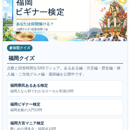
参加型クイズ
福岡クイズ
点数と回答時間をSNSでシェア。あるある編・方言編・歴史編・偉
人編・ご当地グルメ編・遺跡編を公開中です。
福岡県民あるある検定
福岡人なら秒でわかるローカル常識10問
福岡ビギナー検定
福岡全般の入門10問
福岡方言マニア検定
難しめの博多弁・福岡弁10問