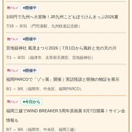
開催中
グルメ
100円で九州へ大冒険！JR九州こどもぼうけんきっぷ2026夏
7/18 ～ 8/31 （門司港駅、九州鉄道記念館）
開催中
グルメ
宮地嶽神社 風凛まつり2026｜7月1日から風鈴と光の天の川
7/1 ～ 8/31 （福津市、太宰府天満宮、宮地嶽神社）
開催中
グルメ
福岡PARCOで「ゾッ展」開催｜実話怪談と呪物の物証を展示
8/1 ～ 9/6 （福岡市、中央区、福岡PARCO）
今日から
グルメ
福岡三越でWIND BREAKER 5周年原画展 8月7日開幕！サイン会
情報も
8/7 ～ 9/6 （福岡市、中央区、福岡三越）