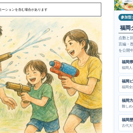
モーションを含む場合があります
参加型
福岡
点数と
言編・
を公開
福岡
福岡人
福岡
福岡全
福岡
難しめ
福岡
古代大