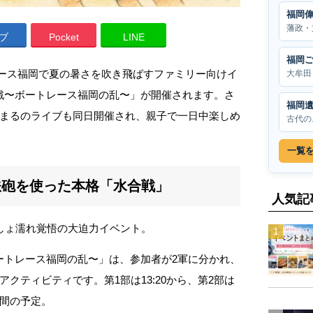
福岡
藩政・
ブ
Pocket
LINE
福岡
トレース福岡で夏の暑さを吹き飛ばすファミリー向けイ
大牟田
族で水合戦〜ボートレース福岡の乱〜」が開催されます。さ
福岡
まるのライブも同日開催され、親子で一日中楽しめ
古代の
一覧
鉄砲を使った本格「水合戦」
人気記
しょ濡れ覚悟の大迫力イベント。
合戦〜ボートレース福岡の乱〜」は、参加者が2軍に分かれ、
クティビティです。第1部は13:20から、第2部は
分間の予定。