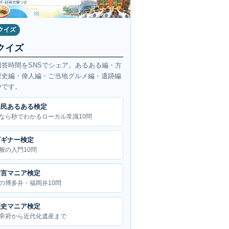
クイズ
クイズ
回答時間をSNSでシェア。あるある編・方
歴史編・偉人編・ご当地グルメ編・遺跡編
中です。
県民あるある検定
なら秒でわかるローカル常識10問
ビギナー検定
般の入門10問
方言マニア検定
の博多弁・福岡弁10問
歴史マニア検定
宰府から近代化遺産まで