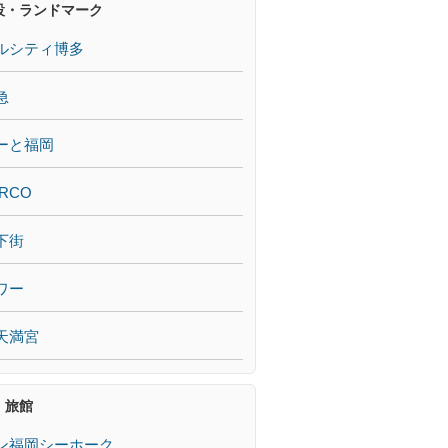
設・ランドマーク
ルシティ博多
急
ーと福岡
RCO
下街
ワー
天満宮
・旅館
ン福岡シーホーク