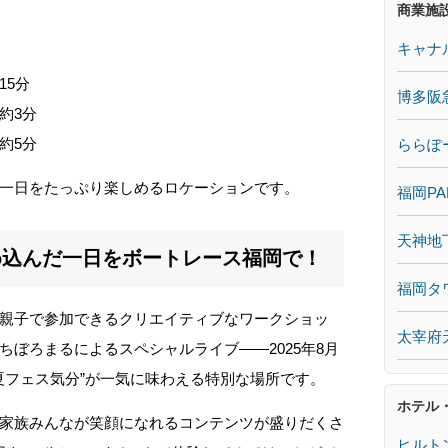
商業施
キャナ
15分
博多阪
約3分
約5分
ららぽ
一日をたっぷり楽しめるロケーションです。
福岡PA
天神地
め込んだ一日をボートレース福岡で！
福岡タ
親子で参加できるクリエイティブなワークショッ
太宰府
ぼろまるによるスペシャルライブ――2025年8月
夏フェス気分”が一気に味わえる特別な場所です。
ホテル
家族みんなが笑顔になれるコンテンツが盛りだくさ
ヒルト