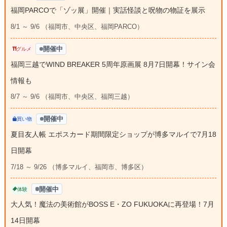
福岡PARCOで「ゾッ展」開催｜実話怪談と呪物の物証を展示
8/1 ～ 9/6 （福岡市、中央区、福岡PARCO）
開催中
グルメ
福岡三越でWIND BREAKER 5周年原画展 8月7日開幕！サイン会
情報も
8/7 ～ 9/6 （福岡市、中央区、福岡三越）
開催中
買い物
夏目友人帳 エポスカード期間限定ショップが博多マルイで7月18
日開幕
7/18 ～ 9/26 （博多マルイ、福岡市、博多区）
開催中
体験
大人気！魔法の美術館がBOSS E・ZO FUKUOKAに再登場！7月
14日開幕