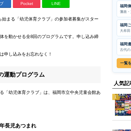
ブ
Pocket
LINE
福岡
藩政・
ら始まる「幼児体育クラブ」の参加者募集がスター
福岡
大牟田
体を動かせる全8回のプログラムです。申し込み締
福岡
古代の
は申し込みをお忘れなく！
一覧
の運動プログラム
人気記
る「幼児体育クラブ」は、福岡市立中央児童会館あ
な年長児あつまれ