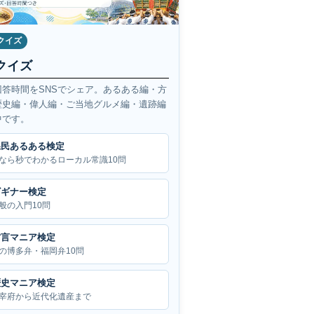
クイズ
クイズ
回答時間をSNSでシェア。あるある編・方
歴史編・偉人編・ご当地グルメ編・遺跡編
中です。
県民あるある検定
なら秒でわかるローカル常識10問
ビギナー検定
般の入門10問
方言マニア検定
の博多弁・福岡弁10問
歴史マニア検定
宰府から近代化遺産まで