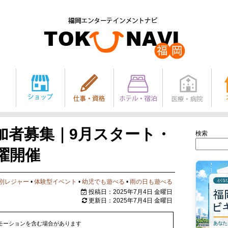
加者募集｜9月スタート・
検索
曜開催
別レジャー
•
体験型イベント
•
幼児でも遊べる
•
雨の日も遊べる
投稿日：2025年7月4日 金曜日
更新日：2025年7月4日 金曜日
モーションを含む場合があります