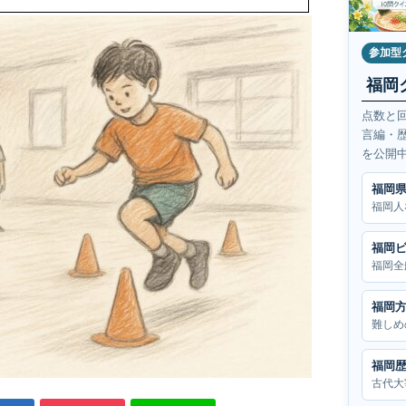
参加型
福岡
点数と
言編・
を公開
福岡
福岡人
福岡
福岡全
福岡
難しめ
福岡
古代大