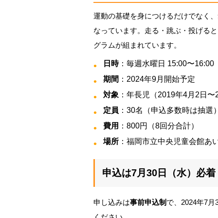
運動の基礎を身につけるだけでなく、
なっています。走る・跳ぶ・投げると
グラムが組まれています。
日時
：毎週水曜日 15:00〜16:0
期間
：2024年9月開始予定
対象
：年長児（2019年4月2日〜
定員
：30名（申込多数時は抽選
費用
：800円（8回分合計）
場所
：福岡市立中央児童会館あい
申込は7月30日（水）必
申し込みは
事前申込制
で、2024年
ください。