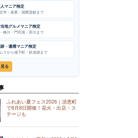
偉人マニア検定
文学・産業・国際貢献まで
ご当地グルメマニア検定
・柳川・門司港・田川まで
遺跡・遺構マニア検定
ムラから城下町・鉄道跡まで
を見る
事
ふれあい夏フェス2026｜須恵町
で8月8日開催！花火・出店・ス
テージも