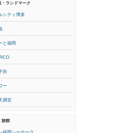
設・ランドマーク
ルシティ博多
急
ーと福岡
RCO
下街
ワー
天満宮
・旅館
ン福岡シーホーク