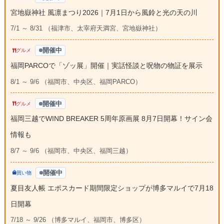
宮地嶽神社 風凛まつり2026｜7月1日から風鈴と光の天の川
7/1 ～ 8/31 （福津市、太宰府天満宮、宮地嶽神社）
開催中
グルメ
福岡PARCOで「ゾッ展」開催｜実話怪談と呪物の物証を展示
8/1 ～ 9/6 （福岡市、中央区、福岡PARCO）
開催中
グルメ
福岡三越でWIND BREAKER 5周年原画展 8月7日開幕！サイン会
情報も
8/7 ～ 9/6 （福岡市、中央区、福岡三越）
開催中
買い物
夏目友人帳 エポスカード期間限定ショップが博多マルイで7月18
日開幕
7/18 ～ 9/26 （博多マルイ、福岡市、博多区）