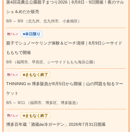
第4回花農丘公園親子まつり2026｜8月8日・9日開催！夜のマル
シェ＆めだか販売
8/8 ～ 8/9 （北九州、北九州市、小倉南区）
本日限り
グルメ
親子でシュノーケリング体験＆ビーチ清掃｜8月9日シーサイド
ももちで開催
8/9 （福岡市、早良区、シーサイドももち海浜公園）
まもなく終了
グルメ
THININNG in 博多阪急が8月5日から開催｜山の問題を知るマー
ケット
8/5 ～ 8/11 （福岡市、博多区、博多阪急）
まもなく終了
グルメ
博多百年蔵「酒蔵de冷ガーデン」2026年7月31日開幕