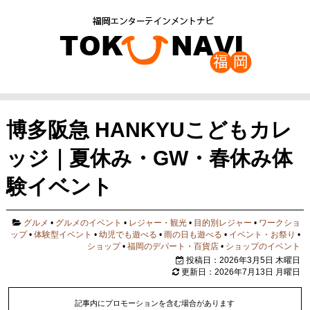
博多阪急 HANKYUこどもカレ
ッジ｜夏休み・GW・春休み体
験イベント
グルメ
•
グルメのイベント
•
レジャー・観光
•
目的別レジャー
•
ワークショ
ップ
•
体験型イベント
•
幼児でも遊べる
•
雨の日も遊べる
•
イベント・お祭り
•
ショップ
•
福岡のデパート・百貨店
•
ショップのイベント
投稿日：2026年3月5日 木曜日
更新日：2026年7月13日 月曜日
記事内にプロモーションを含む場合があります