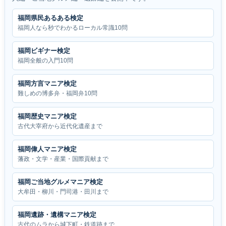
福岡県民あるある検定
福岡人なら秒でわかるローカル常識10問
福岡ビギナー検定
福岡全般の入門10問
福岡方言マニア検定
難しめの博多弁・福岡弁10問
福岡歴史マニア検定
古代大宰府から近代化遺産まで
福岡偉人マニア検定
藩政・文学・産業・国際貢献まで
福岡ご当地グルメマニア検定
大牟田・柳川・門司港・田川まで
福岡遺跡・遺構マニア検定
古代のムラから城下町・鉄道跡まで