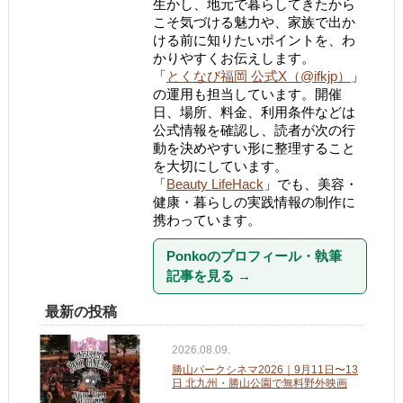
生かし、地元で暮らしてきたから
こそ気づける魅力や、家族で出か
ける前に知りたいポイントを、わ
かりやすくお伝えします。
「
とくなび福岡 公式X（@ifkjp）
」
の運用も担当しています。開催
日、場所、料金、利用条件などは
公式情報を確認し、読者が次の行
動を決めやすい形に整理すること
を大切にしています。
「
Beauty LifeHack
」でも、美容・
健康・暮らしの実践情報の制作に
携わっています。
Ponkoのプロフィール・執筆
記事を見る
→
最新の投稿
2026.08.09.
勝山パークシネマ2026｜9月11日〜13
日 北九州・勝山公園で無料野外映画