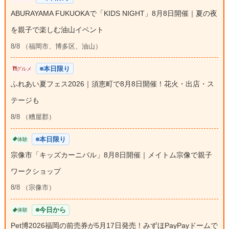
ABURAYAMA FUKUOKAで「KIDS NIGHT」8月8日開催｜夏の夜
を親子で楽しむ油山イベント
8/8 （福岡市、博多区、油山）
本日限り
グルメ
ふれあい夏フェス2026｜須恵町で8月8日開催！花火・出店・ス
テージも
8/8 （糟屋郡）
本日限り
体験
宗像市「キッズカーニバル」8月8日開催｜メイトム宗像で親子
ワークショップ
8/8 （宗像市）
今日から
体験
Pet博2026福岡の前売券が5月17日発売！みずほPayPayドームで