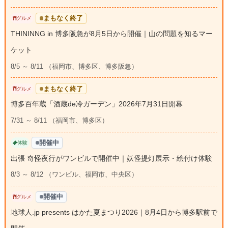
まもなく終了
グルメ
THININNG in 博多阪急が8月5日から開催｜山の問題を知るマー
ケット
8/5 ～ 8/11 （福岡市、博多区、博多阪急）
まもなく終了
グルメ
博多百年蔵「酒蔵de冷ガーデン」2026年7月31日開幕
7/31 ～ 8/11 （福岡市、博多区）
開催中
体験
出張 奇怪夜行がワンビルで開催中｜妖怪提灯展示・絵付け体験
8/3 ～ 8/12 （ワンビル、福岡市、中央区）
開催中
グルメ
地球人.jp presents はかた夏まつり2026｜8月4日から博多駅前で