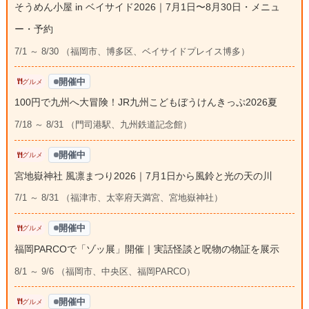
そうめん小屋 in ベイサイド2026｜7月1日〜8月30日・メニュ
ー・予約
7/1 ～ 8/30 （福岡市、博多区、ベイサイドプレイス博多）
開催中
グルメ
100円で九州へ大冒険！JR九州こどもぼうけんきっぷ2026夏
7/18 ～ 8/31 （門司港駅、九州鉄道記念館）
開催中
グルメ
宮地嶽神社 風凛まつり2026｜7月1日から風鈴と光の天の川
7/1 ～ 8/31 （福津市、太宰府天満宮、宮地嶽神社）
開催中
グルメ
福岡PARCOで「ゾッ展」開催｜実話怪談と呪物の物証を展示
8/1 ～ 9/6 （福岡市、中央区、福岡PARCO）
開催中
グルメ