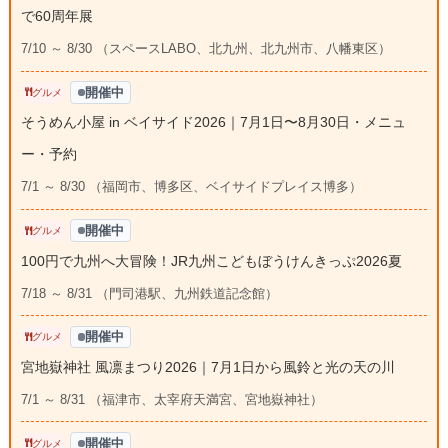
で60周年展
7/10 ～ 8/30 （スペースLABO、北九州、北九州市、八幡東区）
開催中
グルメ
そうめん小屋 in ベイサイド2026｜7月1日〜8月30日・メニュ
ー・予約
7/1 ～ 8/30 （福岡市、博多区、ベイサイドプレイス博多）
開催中
グルメ
100円で九州へ大冒険！JR九州こどもぼうけんきっぷ2026夏
7/18 ～ 8/31 （門司港駅、九州鉄道記念館）
開催中
グルメ
宮地嶽神社 風凛まつり2026｜7月1日から風鈴と光の天の川
7/1 ～ 8/31 （福津市、太宰府天満宮、宮地嶽神社）
開催中
グルメ