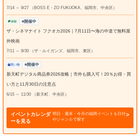
7/14 ～ 9/27 （BOSS E・ZO FUKUOKA、福岡市、中央区）
開催中
体験
ザ・シネマナイト フクオカ2026｜7月11日〜海の中道で無料屋
外映画
7/11 ～ 9/30 （ザ・ルイガンズ、福岡市、東区）
開催中
買い物
新天町デジタル商品券2026攻略｜市外も購入可！20％お得・買
い方と11月30日の注意点
6/15 ～ 11/30 （新天町、中央区）
明日・週末・今月の福岡イベントを日付
イベントカレンダ
やジャンルで探す
ーを見る