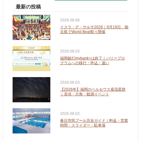
最新の投稿
2026.08.06.
イスラ・デ・サルサ2026｜9月19日、能
古島でWorld Beat祭り開催
2026.08.03.
福岡銀行mybank+は終了｜バリープロ
グラムへの移行・申込・違い
2026.08.03.
【2026年】福岡のペルセウス座流星群
｜見頃・方角・観測イベント
2026.08.03.
春日市民プール完全ガイド｜料金・営業
時間・スライダー・駐車場