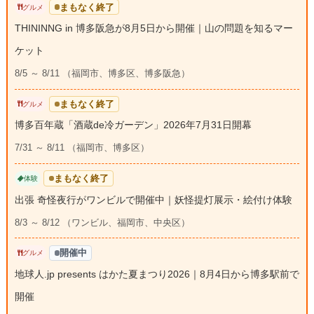
まもなく終了
グルメ
THININNG in 博多阪急が8月5日から開催｜山の問題を知るマー
ケット
8/5 ～ 8/11 （福岡市、博多区、博多阪急）
まもなく終了
グルメ
博多百年蔵「酒蔵de冷ガーデン」2026年7月31日開幕
7/31 ～ 8/11 （福岡市、博多区）
まもなく終了
体験
出張 奇怪夜行がワンビルで開催中｜妖怪提灯展示・絵付け体験
8/3 ～ 8/12 （ワンビル、福岡市、中央区）
開催中
グルメ
地球人.jp presents はかた夏まつり2026｜8月4日から博多駅前で
開催