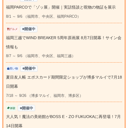
福岡PARCOで「ゾッ展」開催｜実話怪談と呪物の物証を展示
8/1 ～ 9/6 （福岡市、中央区、福岡PARCO）
開催中
グルメ
福岡三越でWIND BREAKER 5周年原画展 8月7日開幕！サイン会
情報も
8/7 ～ 9/6 （福岡市、中央区、福岡三越）
開催中
買い物
夏目友人帳 エポスカード期間限定ショップが博多マルイで7月18
日開幕
7/18 ～ 9/26 （博多マルイ、福岡市、博多区）
開催中
体験
大人気！魔法の美術館がBOSS E・ZO FUKUOKAに再登場！7月
14日開幕