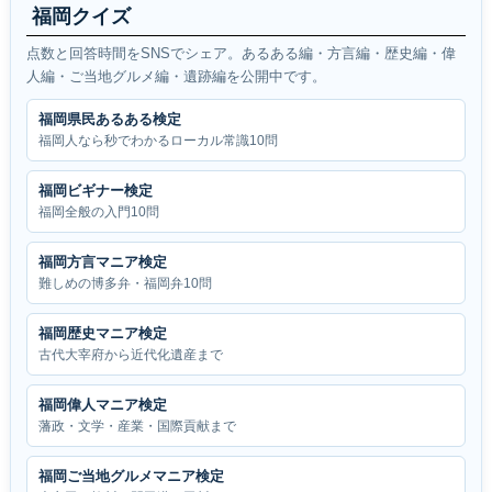
福岡クイズ
点数と回答時間をSNSでシェア。あるある編・方言編・歴史編・偉
人編・ご当地グルメ編・遺跡編を公開中です。
福岡県民あるある検定
福岡人なら秒でわかるローカル常識10問
福岡ビギナー検定
福岡全般の入門10問
福岡方言マニア検定
難しめの博多弁・福岡弁10問
福岡歴史マニア検定
古代大宰府から近代化遺産まで
福岡偉人マニア検定
藩政・文学・産業・国際貢献まで
福岡ご当地グルメマニア検定