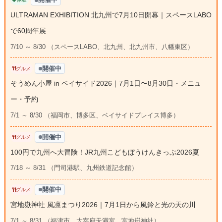
ULTRAMAN EXHIBITION 北九州で7月10日開幕｜スペースLABO
で60周年展
7/10 ～ 8/30 （スペースLABO、北九州、北九州市、八幡東区）
開催中
グルメ
そうめん小屋 in ベイサイド2026｜7月1日〜8月30日・メニュ
ー・予約
7/1 ～ 8/30 （福岡市、博多区、ベイサイドプレイス博多）
開催中
グルメ
100円で九州へ大冒険！JR九州こどもぼうけんきっぷ2026夏
7/18 ～ 8/31 （門司港駅、九州鉄道記念館）
開催中
グルメ
宮地嶽神社 風凛まつり2026｜7月1日から風鈴と光の天の川
7/1 ～ 8/31 （福津市、太宰府天満宮、宮地嶽神社）