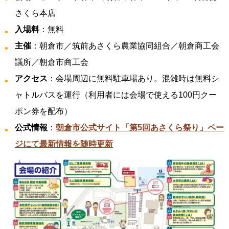
さくら本店
入場料
：無料
主催
：朝倉市／筑前あさくら農業協同組合／朝倉商工会
議所／朝倉市商工会
アクセス
：会場周辺に無料駐車場あり。混雑時は無料シ
ャトルバスを運行（利用者には会場で使える100円クー
ポン券を配布）
公式情報
：
朝倉市公式サイト「第5回あさくら祭り」ペー
ジにて最新情報を随時更新