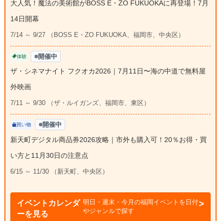
大人気！魔法の美術館がBOSS E・ZO FUKUOKAに再登場！7月
14日開幕
7/14 ～ 9/27 （BOSS E・ZO FUKUOKA、福岡市、中央区）
開催中
体験
ザ・シネマナイト フクオカ2026｜7月11日〜海の中道で無料屋
外映画
7/11 ～ 9/30 （ザ・ルイガンズ、福岡市、東区）
開催中
買い物
新天町デジタル商品券2026攻略｜市外も購入可！20％お得・買
い方と11月30日の注意点
6/15 ～ 11/30 （新天町、中央区）
明日・週末・今月の福岡イベントを日付
イベントカレンダ
やジャンルで探す
ーを見る